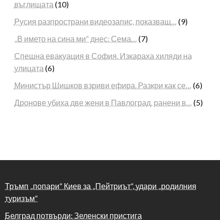
въглищата
(10)
Русия разпространи видеозапис, показващ…
(9)
„В името на сина ми“ днес: Сема…
(7)
Спешна евакуация в София. Изкараха хиляди на
улицата
(6)
Министър Шишков взриви ефира. Разкри как се…
(6)
Дронове убиха две жени в Павлоград, ранени в…
(5)
Тръмп „попари“ Киев за „Пейтриът“, удари „родилния
туризъм“
Белград потвърди: Зеленски пристига