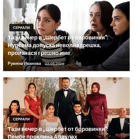
СЕРИАЛИ
Тази вечер в „Шербет от боровинки“:
Нурсема допуска неволна грешка,
произнася грешно име
Румяна Иванова
22.01.2026
СЕРИАЛИ
Тази вечер в „Шербет от боровинки“:
Пембе проклина Абдулах