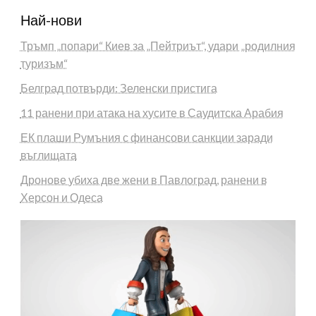
Най-нови
Тръмп „попари“ Киев за „Пейтриът“, удари „родилния
туризъм“
Белград потвърди: Зеленски пристига
11 ранени при атака на хусите в Саудитска Арабия
ЕК плаши Румъния с финансови санкции заради
въглищата
Дронове убиха две жени в Павлоград, ранени в
Херсон и Одеса