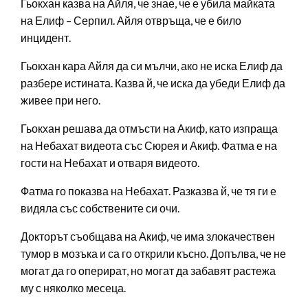
Гьокхан казва на Айля, че знае, че е убила майката
на Елиф – Серпил. Айля отвръща, че е било
инцидент.
Гьокхан кара Айля да си мълчи, ако не иска Елиф да
разбере истината. Казва й, че иска да убеди Елиф да
живее при него.
Гьокхан решава да отмъсти на Акиф, като изпраща
на Небахат видеота със Сюрея и Акиф. Фатма е на
гости на Небахат и отваря видеото.
Фатма го показва на Небахат. Разказва й, че тя ги е
видяла със собствените си очи.
Докторът съобщава на Акиф, че има злокачествен
тумор в мозъка и са го открили късно. Допълва, че не
могат да го оперират, но могат да забавят растежа
му с няколко месеца.