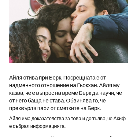
Айля отива при Берк. Посрещната е от
надменното отношение на Гьокхан. Айля му
казва, че е въпрос на време Берк да научи, че
от него баща не става. Обвинява го, че
прехвърля пари от сметките на Берк.
Айля има доказателства за това и допълва, че Акиф
е събрал информацията.