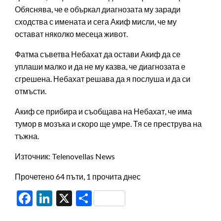
Обяснява, че е объркал диагнозата му заради
сходства с имената и сега Акиф мисли, че му
остават няколко месеца живот.
Фатма съветва Небахат да остави Акиф да се
уплаши малко и да не му казва, че диагнозата е
сгрешена. Небахат решава да я послуша и да си
отмъсти.
Акиф се прибира и съобщава на Небахат, че има
тумор в мозъка и скоро ще умре. Тя се преструва на
тъжна.
Източник: Telenovellas News
Прочетено 64 пъти, 1 прочита днес
Facebook
LinkedIn
X
Share