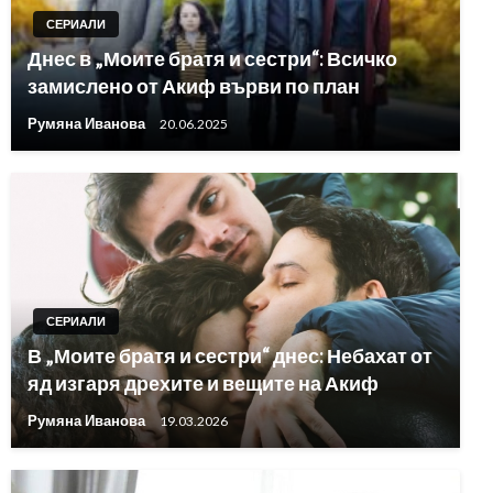
СЕРИАЛИ
Днес в „Моите братя и сестри“: Всичко
замислено от Акиф върви по план
Румяна Иванова
20.06.2025
СЕРИАЛИ
В „Моите братя и сестри“ днес: Небахат от
яд изгаря дрехите и вещите на Акиф
Румяна Иванова
19.03.2026