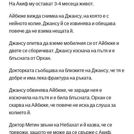
На Акиф му остават 3-4 месеца живот.
Айбюке вижда снимка на Джансу, на която е с
нейното колие. Джансу й се извинява и обещава
повече да не взима нещата й.
Джансу опитва да вземе мобилния си от Айбюке и
двете се сборичкват. Джансу изскача на пътя и е
блъсната от Орхан.
Докторката съобщава на близките на Джансу, че тя е
добре и има лека фрактура на ръката.
Джансу обвинява Айбюке, че заради нея е
изскочила на пътя и е била блъсната. Орхан се
скарва на Айбюке, че повече не иска да слуша за
колието й.
Доктор Метин звъни на Небахат и й казва, че се
тревожи, защото не може да се свърже с Акиф.