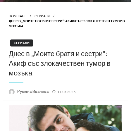
HOMEPAGE
СЕРИАЛИ
ДНЕС В „МОИТЕ БРАТЯ И СЕСТРИ“: АКИФ СЪС ЗЛОКАЧЕСТВЕН ТУМОР В
МОЗЪКА
СЕРИАЛИ
Днес в „Моите братя и сестри“:
Акиф със злокачествен тумор в
мозъка
Posted
Румяна Иванова
11.05.2026
on