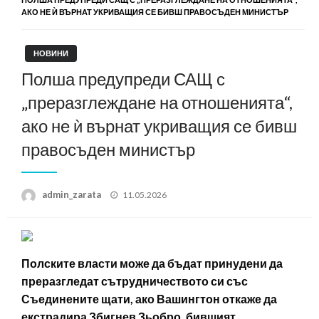
АКО НЕ Ѝ ВЪРНАТ УКРИВАЩИЯ СЕ БИВШ ПРАВОСЪДЕН МИНИСТЪР
НОВИНИ
Полша предупреди САЩ с
„преразглеждане на отношенията“,
ако не ѝ върнат укриващия се бивш
правосъден министър
Posted
admin_zarata
11.05.2026
on
Полските власти може да бъдат принудени да
преразгледат сътрудничеството си със
Съединените щати, ако Вашингтон откаже да
екстрадира Збигнев Зьобро, бившият