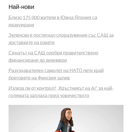
Най-нови
Близо 175 000 жители в Южна Япония са
евакуирани
Зеленски е постигнал споразумение със САЩ за
доставките на ракети
Сенатът на САЩ одобри правителствено
финансиране до декември
Разузнавателен самолет на НАТО лети край
бреговете на Финския залив
Излиза ли от контрол? „Кръстникът на AI“ за най-
голямата заплаха пред човечеството