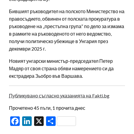
Бившият ръководител на полското Министерство на
правосъдието, обвинен от полската прокуратура в
ръководене на „престъпна група“ по дело за измама
в рамките на ръководеното от него ведомство,
получи политическо убежище в Унгария през
декември 2025 г.
Новият унгарски министър-председател Петер
Мадяр от своя страна обяви намерението си да
екстрадира Зьобро във Варшава.
Публикувано съгласно указанията на Fakti.bg
Прочетено 45 пъти, 1 прочита днес
Facebook
LinkedIn
X
Share