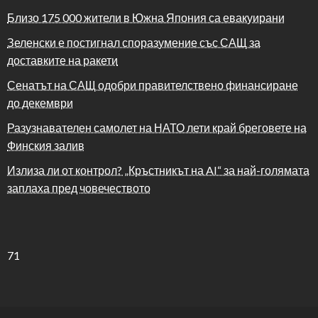
Близо 175 000 жители в Южна Япония са евакуирани
Зеленски е постигнал споразумение със САЩ за
доставките на ракети
Сенатът на САЩ одобри правителствено финансиране
до декември
Разузнавателен самолет на НАТО лети край бреговете на
Финския залив
Излиза ли от контрол? „Кръстникът на AI“ за най-голямата
заплаха пред човечеството
71