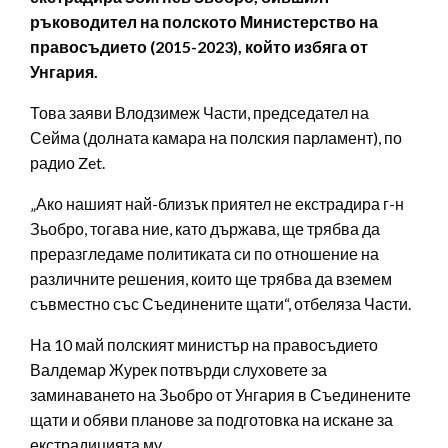
ръководител на полското Министерство на
правосъдието (2015-2023), който избяга от
Унгария.
Това заяви Влодзимеж Части, председател на
Сейма (долната камара на полския парламент), по
радио Zet.
„Ако нашият най-близък приятел не екстрадира г-н
Зьобро, тогава ние, като държава, ще трябва да
преразгледаме политиката си по отношение на
различните решения, които ще трябва да вземем
съвместно със Съединените щати“, отбеляза Части.
На 10 май полският министър на правосъдието
Валдемар Журек потвърди слуховете за
заминаването на Зьобро от Унгария в Съединените
щати и обяви планове за подготовка на искане за
екстрадицията му.