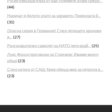
Русия извърши една от най-големите атаки срещу…
(44)
Наричат я бялото злато за здравето. Природата й…
(31)
Опасна серия в Германия! След летището дронове
и…
(27)
Разузнавателен самолет на НАТО лети край…
(25)
Луис Фонси проговори за Стоичков: Имаме много
общо
(23)
След натиск от САЩ: Киев обеща мир за петрола в…
(23)