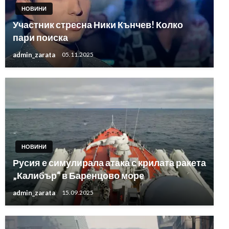
НОВИНИ
Участник стресна Ники Кънчев! Колко
пари поиска
admin_zarata
05.11.2025
НОВИНИ
Русия е симулирала атака с крилата ракета
„Калибър“ в Баренцово море
admin_zarata
15.09.2025