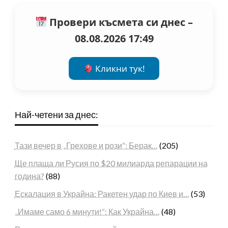
Провери късмета си днес –
08.08.2026 17:49
Кликни тук!
Най-четени за днес:
Тази вечер в „Грехове и рози“: Берак…
(205)
Ще плаща ли Русия по $20 милиарда репарации на
година?
(88)
Ескалация в Украйна: Ракетен удар по Киев и…
(53)
„Имаме само 6 минути!“: Как Украйна…
(48)