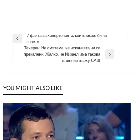
Навигация
7 факта за хипертонията, които може би не
Previous
знаете
Post
Техеран: Не смятаме, че исканията ни са
прекалени. Жалко, че Израел има такова
Next
влияние върху САЩ
Post
YOU MIGHT ALSO LIKE