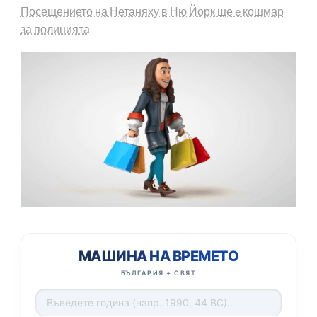
Посещението на Нетаняху в Ню Йорк ще e кошмар
за полицията
МАШИНА НА ВРЕМЕТО
БЪЛГАРИЯ + СВЯТ