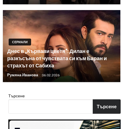
СЕРИАЛИ
Днес в „Кървави цветя“: Дилан е
разкъсъна от чувствата си към Баран и
страхът от Сабиха
Румяна Иванова
06.02.2026
Търсене
Търсене