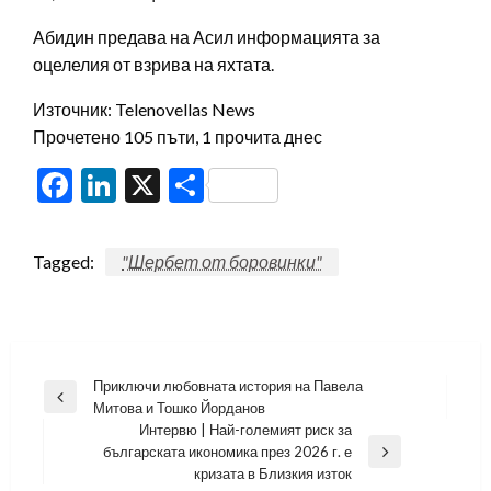
Абидин предава на Асил информацията за
оцелелия от взрива на яхтата.
Източник: Telenovellas News
Прочетено 105 пъти, 1 прочита днес
Facebook
LinkedIn
X
Share
Tagged:
"Шербет от боровинки"
Навигация
Приключи любовната история на Павела
Previous
Митова и Тошко Йорданов
Post
Интервю | Най-големият риск за
българската икономика през 2026 г. е
Next
кризата в Близкия изток
Post