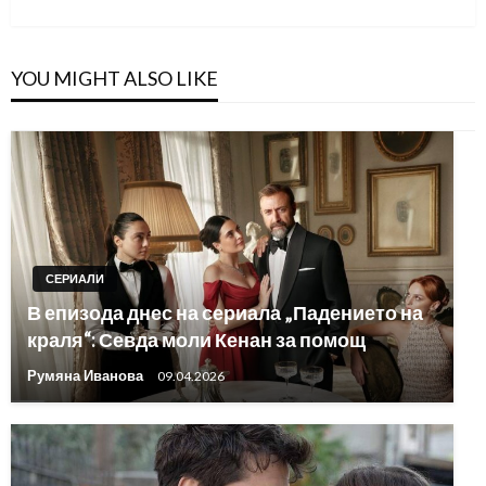
YOU MIGHT ALSO LIKE
СЕРИАЛИ
В епизода днес на сериала „Падението на
краля“: Севда моли Кенан за помощ
Румяна Иванова
09.04.2026