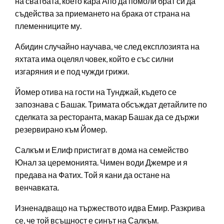
на сватбата, което кара Апо да помоли брат си да
съдейства за приемането на брака от страна на
племенниците му.
Абидин случайно научава, че след експлозията на
яхтата има оцелял човек, който е със силни
изгаряния и е под чужди грижи.
Йомер отива на гости на Тунджай, където се
запознава с Башак. Тримата обсъждат детайлите по
сделката за ресторанта, макар Башак да се държи
резервирано към Йомер.
Салкъм и Елиф пристигат в дома на семейство
Юнал за церемонията. Чимен води Джемре и я
предава на Фатих. Той я кани да остане на
венчавката.
Изненадващо на тържеството идва Емир. Разкрива
се, че той всъщност е синът на Салкъм.