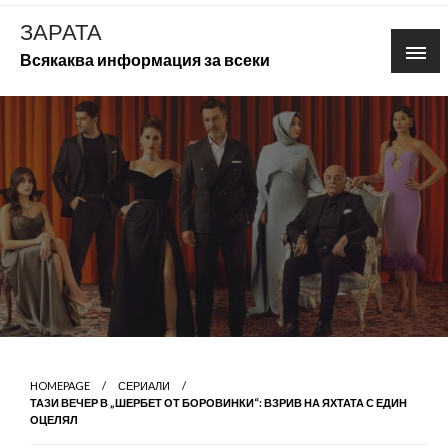
Skip
ЗАРАТА
to
Всякаква информация за всеки
content
HOMEPAGE
СЕРИАЛИ
ТАЗИ ВЕЧЕР В „ШЕРБЕТ ОТ БОРОВИНКИ“: ВЗРИВ НА ЯХТАТА С ЕДИН
ОЦЕЛЯЛ