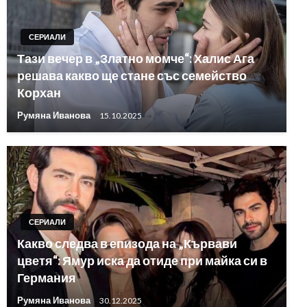
СЕРИАЛИ
Тази вечер в „Златно момче“: Халис Ага
решава какво ще стане със семейство
Корхан
Румяна Иванова
15.10.2025
СЕРИАЛИ
Какво следва в епизода на „Кървави
цветя“: Ямур иска да отиде при майка си в
Германия
Румяна Иванова
30.12.2025