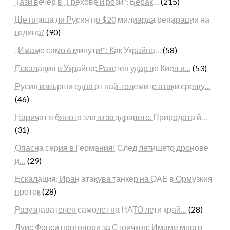
Тази вечер в „Грехове и рози“: Берак…
(215)
Ще плаща ли Русия по $20 милиарда репарации на
година?
(90)
„Имаме само 6 минути!“: Как Украйна…
(58)
Ескалация в Украйна: Ракетен удар по Киев и…
(53)
Русия извърши една от най-големите атаки срещу…
(46)
Наричат я бялото злато за здравето. Природата й…
(31)
Опасна серия в Германия! След летището дронове
и…
(29)
Ескалация: Иран атакува танкер на ОАЕ в Ормузкия
проток
(28)
Разузнавателен самолет на НАТО лети край…
(28)
Луис Фонси проговори за Стоичков: Имаме много