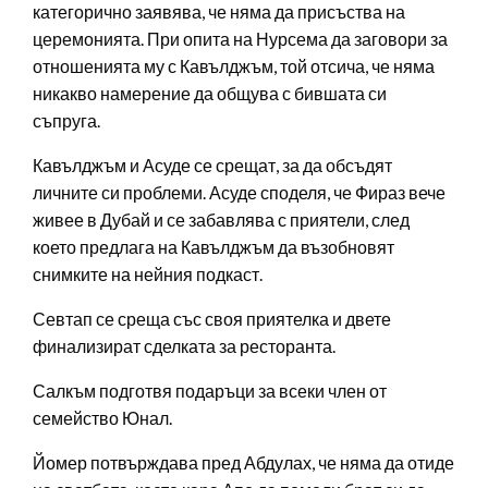
категорично заявява, че няма да присъства на
церемонията. При опита на Нурсема да заговори за
отношенията му с Кавълджъм, той отсича, че няма
никакво намерение да общува с бившата си
съпруга.
Кавълджъм и Асуде се срещат, за да обсъдят
личните си проблеми. Асуде споделя, че Фираз вече
живее в Дубай и се забавлява с приятели, след
което предлага на Кавълджъм да възобновят
снимките на нейния подкаст.
Севтап се среща със своя приятелка и двете
финализират сделката за ресторанта.
Салкъм подготвя подаръци за всеки член от
семейство Юнал.
Йомер потвърждава пред Абдулах, че няма да отиде