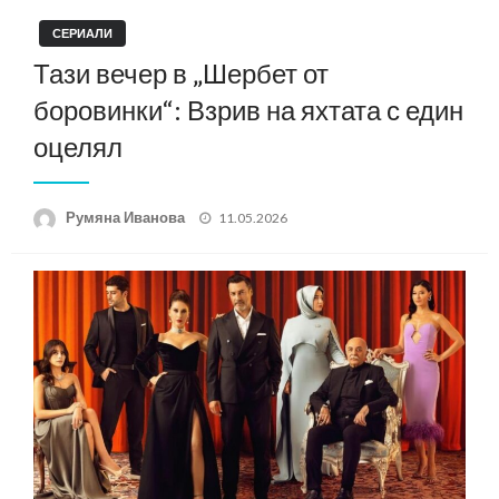
СЕРИАЛИ
Тази вечер в „Шербет от
боровинки“: Взрив на яхтата с един
оцелял
Posted
Румяна Иванова
11.05.2026
on