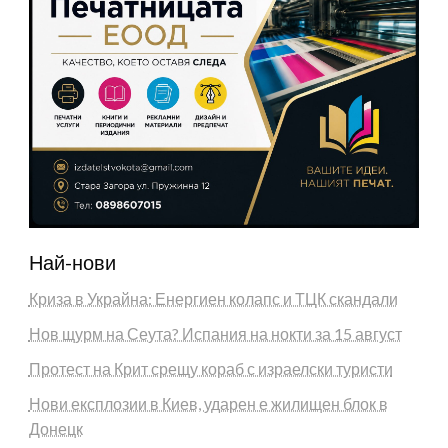
Най-нови
Криза в Украйна: Енергиен колапс и ТЦК скандали
Нов щурм на Сеута? Испания на нокти за 15 август
Протест на Крит срещу кораб с израелски туристи
Нови експлозии в Киев, ударен е жилищен блок в
Донецк