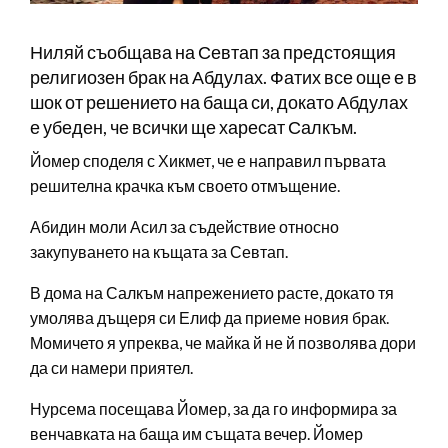
Ниляй съобщава на Севтап за предстоящия
религиозен брак на Абдулах. Фатих все още е в
шок от решението на баща си, докато Абдулах
е убеден, че всички ще харесат Салкъм.
Йомер споделя с Хикмет, че е направил първата
решителна крачка към своето отмъщение.
Абидин моли Асил за съдействие относно
закупуването на къщата за Севтап.
В дома на Салкъм напрежението расте, докато тя
умолява дъщеря си Елиф да приеме новия брак.
Момичето я упреква, че майка й не й позволява дори
да си намери приятел.
Нурсема посещава Йомер, за да го информира за
венчавката на баща им същата вечер. Йомер