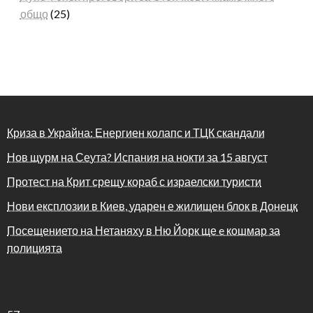
общо
(25)
Криза в Украйна: Енергиен колапс и ТЦК скандали
Нов щурм на Сеута? Испания на нокти за 15 август
Протест на Крит срещу кораб с израелски туристи
Нови експлозии в Киев, ударен е жилищен блок в Донецк
Посещението на Нетаняху в Ню Йорк ще e кошмар за
полицията