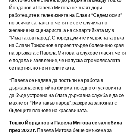
Йорданов и Павела Митова не знаят дори
работещите в телевизията на Слави "Седем осми“,
но всички са наясно, че тя не се е случила по
желание на сценариста, а на съпартийката му в
"Има такъв народ“. Според думите им, дясната ръка
на Слави Трифонов е приел твърде болезнено края
на връзката с Павела Митова, а слухове гласят, че тя
е подала и заявление, че напуска сгромолясалата
се партия, но не и политиката.
"Павела се надява да постъпи на работа в
държавна енергийна фирма, но едно от условията
да бъде устроена на блага държавна служба е да се
махне от "Има такъв народ“, разкрива запознат с
бъдещите планове на красавицата.
Тошко Йорданов и Павела Митова се залюбиха
през 2022 г.
Павела Митова беше омъжена за