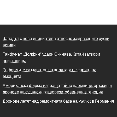
Западът с нова инициатива относно замразените руски
активи
Тайфунът „Долфин“ удари Окинава, Китай затвори
пристанища
Реформите са маратон на волята, а не спринт на
емоцията
Американска фирма изпраща тайно наемници, оръжия и
дронове на судански главорези, обвинени в геноцид
Дронове летят над ремонтната база на Patriot в Германия