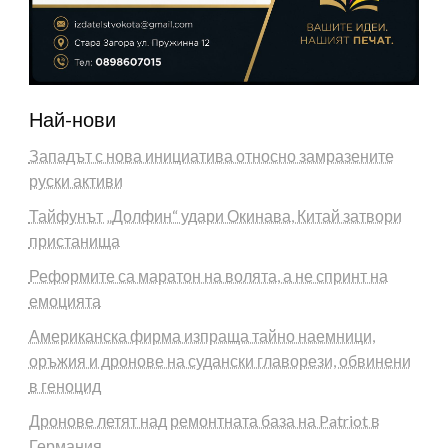
Най-нови
Западът с нова инициатива относно замразените
руски активи
Тайфунът „Долфин“ удари Окинава, Китай затвори
пристанища
Реформите са маратон на волята, а не спринт на
емоцията
Американска фирма изпраща тайно наемници,
оръжия и дронове на судански главорези, обвинени
в геноцид
Дронове летят над ремонтната база на Patriot в
Германия