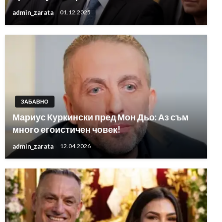
admin_zarata
01.12.2025
ЗАБАВНО
Мариус Куркински пред Мон Дьо: Аз съм
много егоистичен човек!
admin_zarata
12.04.2026