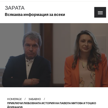
Skip
ЗАРАТА
to
Всякаква информация за всеки
content
HOMEPAGE
ЗАБАВНО
ПРИКЛЮЧИ ЛЮБОВНАТА ИСТОРИЯ НА ПАВЕЛА МИТОВА И ТОШКО
ЙОРДАНОВ