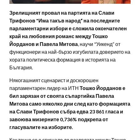
Зрелищният провал на партията на Слави
Трифонов "Има такъв народ“ на последните
парламентарни избори е сложила окончателен
край на любовния романс между Тошко
Йорданов и Павела Митова
, научи "Уикенд“ от
функционери на най-бързо изгубилата доверието на
хората политическа формация в историята на
България.
Някогашният сценарист и доскорошен
парламентарен лидер на ИТН
Тошко Йорданов е
бил зарязан от своята съпартийка Павела
Митова само няколко дни след като формацията
на Слави Трифонов събра едва 23 861 гласа и
завоюва мизерните 0,736% подкрепа от
гласувалите на изборите.
Как точно се е стигнало до раздялата между Тошко