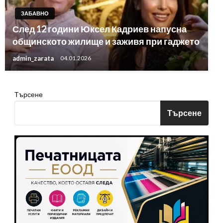
ЗАБАВНО
След 12 години Юксел Кадриев напусна
общинското жилище и заживя при гаджето
admin_zarata
04.01.2026
Търсене
Търсене