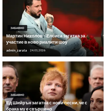
ЗАБАВНО
Мартин Николов – Елвиса загатна за
участие в ново риалити шоу
admin_zarata
24.01.2026
ЗАБАВНО
Ед Шийрън загатна с нови песни, че с
брака му е свършено