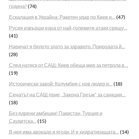
година?
(74)
Ескалация в Украйна: Ракетен удар по Киев и…
(47)
Русия извърши една от най-големите атаки срещу…
(41)
Наричат я бялото злато за здравето. Природата й…
(28)
След натиск от САЩ: Киев обеща мир за петрола в…
(19)
Исторически завой: Колумбия с нов лидер и…
(18)
Сенатът на САЩ прие „Закона Греъм“ за санкции…
(18)
Без ядрени амбиции! Пакистан, Турция и
Саудитска…
(15)
В нея има авокадо и ягоди. И е хидратиращата…
(14)