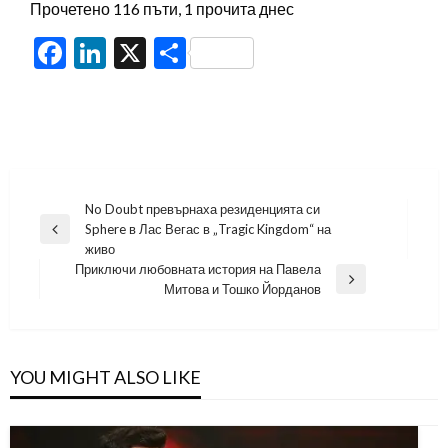
Прочетено 116 пъти, 1 прочита днес
Facebook
LinkedIn
X
Share
Навигация
No Doubt превърнаха резиденцията си
Sphere в Лас Вегас в „Tragic Kingdom“ на
Previous
живо
Post
Приключи любовната история на Павела
Next
Митова и Тошко Йорданов
Post
YOU MIGHT ALSO LIKE