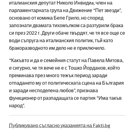
италианския депутат Николо Инвидиa, член на
парламентарната група на Движение "Пет звезди“,
основано от комика Бепе Грило, но според
запознати двамата тихомълком са разтурили брака
си през 2022 г. Други обаче твърдят, че тя все още се
води съпруга на италианския политик, тъй като
бракоразводното им дело не е приключило.
"Какъвто и да е семейния статут на Павела Митова,
е сигурно, че тя вече не е с Тошко Йорданов, който
преминава през много тежък период заради
отпадането му от политическата сцена на България
и заради несподелена любов“, признава
функционер от разпадащата се партия "Има такъв
народ“.
Публикувано съгласно указанията на Fakti.bg