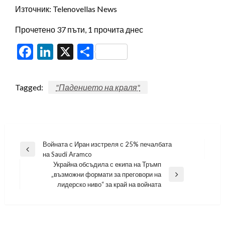
Източник: Telenovellas News
Прочетено 37 пъти, 1 прочита днес
Facebook
LinkedIn
X
Share
Tagged:
"Падението на краля"
Навигация
Войната с Иран изстреля с 25% печалбата
Previous
на Saudi Aramco
Post
Украйна обсъдила с екипа на Тръмп
„възможни формати за преговори на
Next
лидерско ниво“ за край на войната
Post