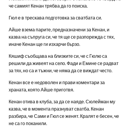
че самият Кенан трябва да го поиска.
Гюл е в трескава подготовка за сватбата си.
Айше взема парите, предназначени за Кенан, и
казва на съпруга си, че тя ще се разпорежда с тях,
иначе Кенан ще ги изхарчи бързо.
Кяшиф съобщава на близките си, че с Гюлю са
решили да живеят на село. Фади и Емине се радват
за тях, но са и тъжни, че няма да се виждат често.
Кенан все е недоволен и прави коментари за
храната, която Айше приготвя.
Кенан отива в клуба, за да се наяде. Сюлейман му
казва, че в момента празнуват сватба. Кенан
разбира, че Сами и Гюл се женят. Кралят е бесен, че
не са го поканили.