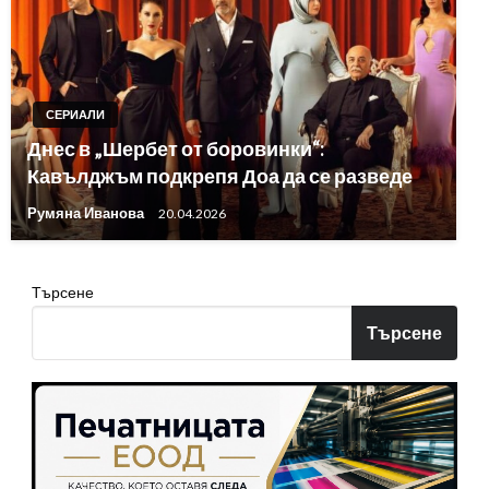
СЕРИАЛИ
Днес в „Шербет от боровинки“:
Кавълджъм подкрепя Доа да се разведе
Румяна Иванова
20.04.2026
Търсене
Търсене