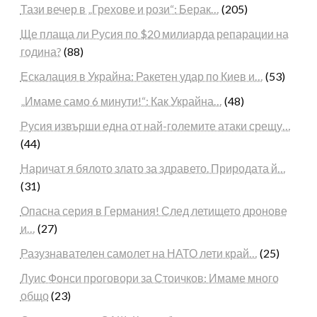
Тази вечер в „Грехове и рози“: Берак…
(205)
Ще плаща ли Русия по $20 милиарда репарации на
година?
(88)
Ескалация в Украйна: Ракетен удар по Киев и…
(53)
„Имаме само 6 минути!“: Как Украйна…
(48)
Русия извърши една от най-големите атаки срещу…
(44)
Наричат я бялото злато за здравето. Природата й…
(31)
Опасна серия в Германия! След летището дронове
и…
(27)
Разузнавателен самолет на НАТО лети край…
(25)
Луис Фонси проговори за Стоичков: Имаме много
общо
(23)