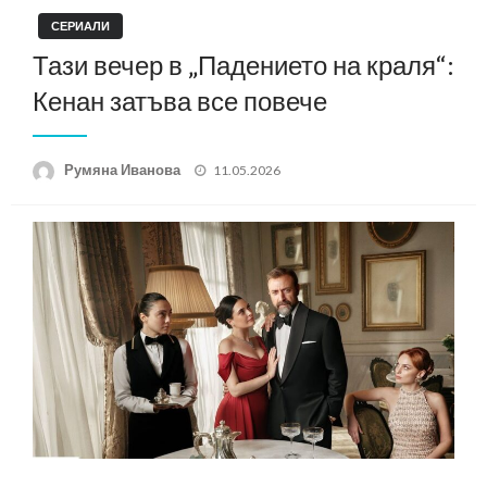
СЕРИАЛИ
Тази вечер в „Падението на краля“:
Кенан затъва все повече
Posted
Румяна Иванова
11.05.2026
on