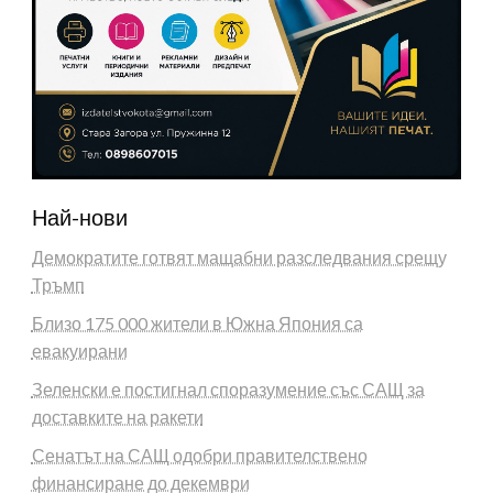
Най-нови
Демократите готвят мащабни разследвания срещу
Тръмп
Близо 175 000 жители в Южна Япония са
евакуирани
Зеленски е постигнал споразумение със САЩ за
доставките на ракети
Сенатът на САЩ одобри правителствено
финансиране до декември