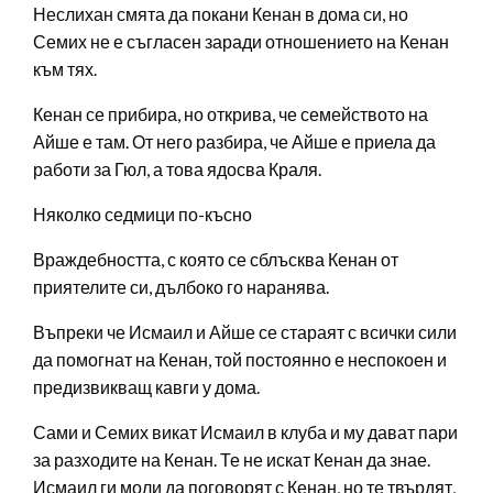
Неслихан смята да покани Кенан в дома си, но
Семих не е съгласен заради отношението на Кенан
към тях.
Кенан се прибира, но открива, че семейството на
Айше е там. От него разбира, че Айше е приела да
работи за Гюл, а това ядосва Краля.
Няколко седмици по-късно
Враждебността, с която се сблъсква Кенан от
приятелите си, дълбоко го наранява.
Въпреки че Исмаил и Айше се стараят с всички сили
да помогнат на Кенан, той постоянно е неспокоен и
предизвикващ кавги у дома.
Сами и Семих викат Исмаил в клуба и му дават пари
за разходите на Кенан. Те не искат Кенан да знае.
Исмаил ги моли да поговорят с Кенан, но те твърдят,