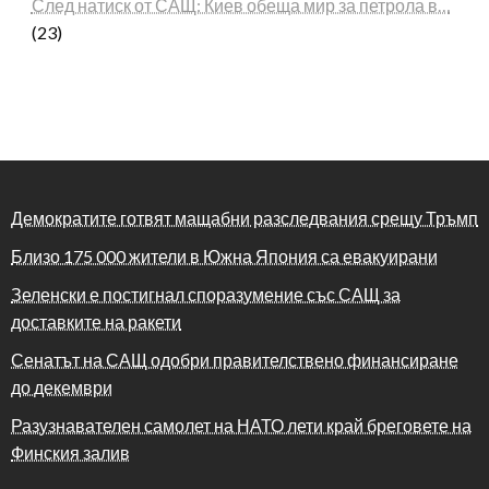
След натиск от САЩ: Киев обеща мир за петрола в…
(23)
Демократите готвят мащабни разследвания срещу Тръмп
Близо 175 000 жители в Южна Япония са евакуирани
Зеленски е постигнал споразумение със САЩ за
доставките на ракети
Сенатът на САЩ одобри правителствено финансиране
до декември
Разузнавателен самолет на НАТО лети край бреговете на
Финския залив