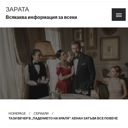
Skip
ЗАРАТА
to
Всякаква информация за всеки
content
HOMEPAGE
СЕРИАЛИ
ТАЗИ ВЕЧЕР В „ПАДЕНИЕТО НА КРАЛЯ“: КЕНАН ЗАТЪВА ВСЕ ПОВЕЧЕ