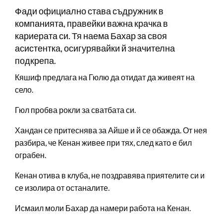
Фади официално става съдружник в
компанията, правейки важна крачка в
кариерата си. Тя наема Бахар за своя
асистентка, осигурявайки й значителна
подкрепа.
Кяшиф предлага на Гюлю да отидат да живеят на
село.
Гюл пробва рокли за сватбата си.
Хандан се притеснява за Айше и й се обажда. От нея
разбира, че Кенан живее при тях, след като е бил
ограбен.
Кенан отива в клуба, не поздравява приятелите си и
се изолира от останалите.
Исмаил моли Бахар да намери работа на Кенан.