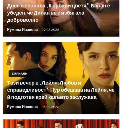
Днес в сериала „Кървави цветя“: Баран е
убеден, че Дилан не е избягала
доброволно
Румяна Иванова
09.02.2026
СЕРИАЛИ
Тази вечер в „Лейля: Любов и
справедливост“: Нур обещава на Лейля, че
й подготвя край какъвто заслужава
Румяна Иванова
06.02.2026