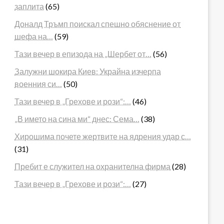
заплита
(65)
Доналд Тръмп поискал спешно обяснение от
шефа на…
(59)
Тази вечер в епизода на „Шербет от…
(56)
Залужни шокира Киев: Украйна изчерпа
военния си…
(50)
Тази вечер в „Грехове и рози“:…
(46)
„В името на сина ми“ днес: Сема…
(38)
Хирошима почете жертвите на ядрения удар с…
(31)
Пребит е служител на охранителна фирма
(28)
Тази вечер в „Грехове и рози“:…
(27)