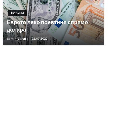
НОВИНИ
Еврото леко поевтиня спрямо
долара
admin_zarata
22.07.2025