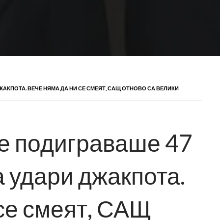
ДЖАКПОТА. ВЕЧЕ НЯМА ДА НИ СЕ СМЕЯТ, САЩ ОТНОВО СА ВЕЛИКИ
се подиграваше 47
а удари джакпота.
се смеят, САЩ