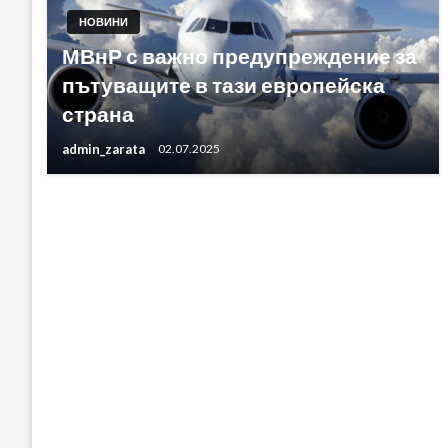
НОВИНИ
МВнР с важно предупреждение за
пътуващите в тази европейска
страна
admin_zarata
02.07.2025