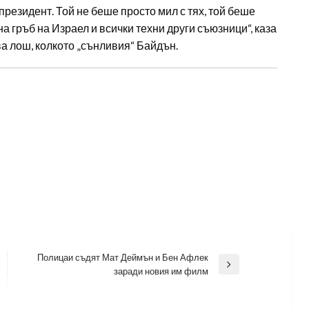
резидент. Той не беше просто мил с тях, той беше
а гръб на Израел и всички техни други съюзници“, каза
ва лош, колкото „сънливия“ Байдън.
Полицаи съдят Мат Деймън и Бен Афлек
Next
заради новия им филм
Post