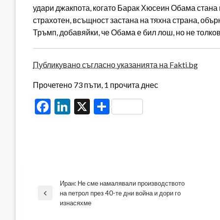
удари джакпота, когато Барак Хюсеин Обама стана п
страхотен, всъщност застана на тяхна страна, обърн
Тръмп, добавяйки, че Обама е бил лош, но не толко
Публикувано съгласно указанията на Fakti.bg
Прочетено 73 пъти, 1 прочита днес
Facebook
LinkedIn
X
Share
Иран: Не сме намалявали производството
Навигация
на петрол през 40-те дни война и дори го
Previous
изнасяхме
Post