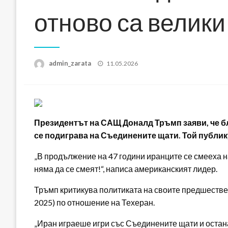
отново са велики
Posted
admin_zarata
11.05.2026
on
Президентът на САЩ Доналд Тръмп заяви, че бл
се подиграва на Съединените щати. Той публику
„В продължение на 47 години иранците се смееха на
няма да се смеят!“, написа американският лидер.
Тръмп критикува политиката на своите предшестве
2025) по отношение на Техеран.
„Иран играеше игри със Съединените щати и остан