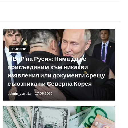
НОВИНИ
МВнР на Русия: Няма да се
присъединим към никакви
изявления или документи срещу
съюзника ни Северна Корея
admin_zarata
27.09.2025