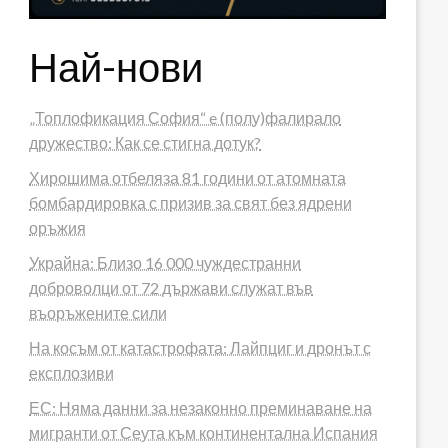
Най-нови
„Топлофикация София“ e (полу)фалирало
дружество: Как се стигна дотук?
Хирошима отбеляза 81 години от атомната
бомбардировка с призив за свят без ядрени
оръжия
Украйна: Близо 16 000 чуждестранни
доброволци от 72 държави служат във
въоръжените сили
На косъм от катастрофата: Лайпциг и дронът с
експлозиви
ЕС: Няма данни за незаконно преминаване на
мигранти от Сеута към континентална Испания