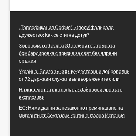
„Топлофикация София“ e (полу)фалирало
дружество: Как се стигна дотук?
Хирошима отбеляза 81 години от атомната
бомбардировка с призив за свят без ядрени
оръжия
Украйна: Близо 16 000 чуждестранни доброволци
от 72 държави служат във въоръжените сили
На косъм от катастрофата: Лайпциг и дронът с
експлозиви
ЕС: Няма данни за незаконно преминаване на
мигранти от Сеута към континентална Испания