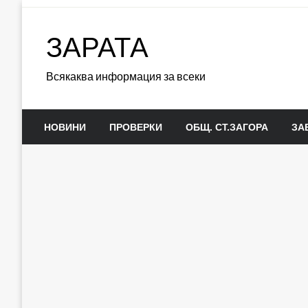
Skip
to
ЗАРАТА
content
Всякаква информация за всеки
НОВИНИ
ПРОВЕРКИ
ОБЩ. СТ.ЗАГОРА
ЗА