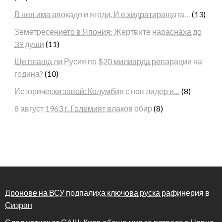
В нея има авокадо и ягоди. И е хидратиращата…
(13)
Земетресението в Япония: Жертвите нараснаха до
39 души
(11)
Ще плаща ли Русия по $20 милиарда репарации на
година?
(10)
Исторически завой: Колумбия с нов лидер и…
(8)
8 август 1963 г. Големият влаков обир
(8)
Дронове на ВСУ подпалиха ключова руска рафинерия в
Сизран