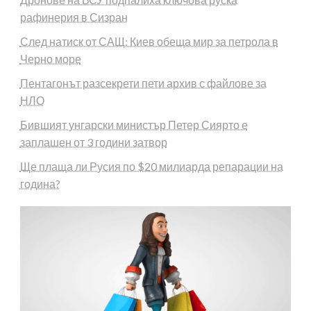
рафинерия в Сизран
След натиск от САЩ: Киев обеща мир за петрола в
Черно море
Пентагонът разсекрети пети архив с файлове за
НЛО
Бившият унгарски министър Петер Сиярто е
заплашен от 3 години затвор
Ще плаща ли Русия по $20 милиарда репарации на
година?