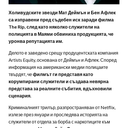
Холивудските звезди Мат Деймън и Бен Афлек
са изправени пред съдебен иск заради филма
The Rip, след като няколко служители на
полицията в Маями обвиниха продукцията, че
уронва репутацията им.
Делото е заведено срещу продуцентската компания
Artists Equity, основана от Деймън и Афлек. Според
информация на американски медии полицаите
твърдят, че
филмът ги представя като
корумпирани служители и създава невярна
представа за реалните събития, вдъхновили
сценария.
Криминалният трилър, разпространяван от Netflix,
излезе през януари и проследява историята на
служители от отдела за борба с наркотиците към