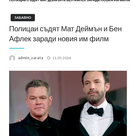
ЗАБАВНО
Полицаи съдят Мат Деймън и Бен
Афлек заради новия им филм
Posted
admin_zarata
11.05.2026
on