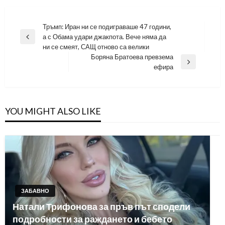
Навигация
Тръмп: Иран ни се подиграваше 47 години,
а с Обама удари джакпота. Вече няма да
Previous
ни се смеят, САЩ отново са велики
Post
Боряна Братоева превзема
Next
ефира
Post
YOU MIGHT ALSO LIKE
ЗАБАВНО
Натали Трифонова за пръв път сподели
подробности за раждането и бебето