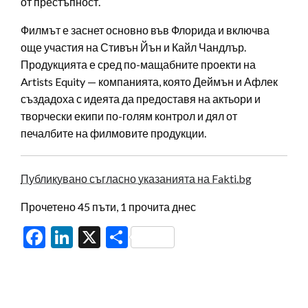
от престъпност.
Филмът е заснет основно във Флорида и включва
още участия на Стивън Йън и Кайл Чандлър.
Продукцията е сред по-мащабните проекти на
Artists Equity — компанията, която Деймън и Афлек
създадоха с идеята да предоставя на актьори и
творчески екипи по-голям контрол и дял от
печалбите на филмовите продукции.
Публикувано съгласно указанията на Fakti.bg
Прочетено 45 пъти, 1 прочита днес
Facebook
LinkedIn
X
Share