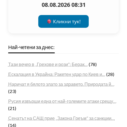
08.08.2026 08:31
Кликни тук!
Най-четени за днес:
Тази вечер в „Грехове и рози“: Берак…
(78)
Ескалация в Украйна: Ракетен удар по Киев и…
(28)
Наричат я бялото злато за здравето. Природата й…
(23)
Русия извърши една от най-големите атаки срещу…
(21)
Сенатът на САЩ прие „Закона Греъм“ за санкции…
(14)