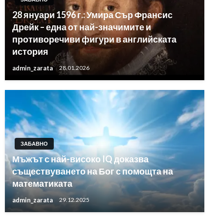
28 януари 1596 г.: Умира Сър Франсис
Дрейк – една от най-значимите и
противоречиви фигури в английската
история
admin_zarata
28.01.2026
ЗАБАВНО
Мъжът с най-високо IQ доказва
съществуването на Бог с помощта на
математиката
admin_zarata
29.12.2025