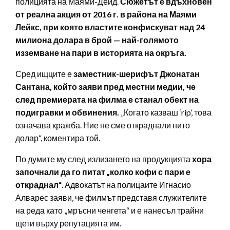
полицията на Маями-Дейд.
Сюжетът е вдъхновен
от реална акция от 2016 г. в района на Маями
Лейкс, при която властите конфискуват над 24
милиона долара в брой — най-голямото
изземване на пари в историята на окръга.
Сред ищците е
заместник-шерифът Джонатан
Сантана, който заяви пред местни медии, че
след премиерата на филма е станал обект на
подигравки и обвинения.
„Когато казваш ‘rip’, това
означава кражба. Ние не сме откраднали нито
долар“, коментира той.
По думите му след излизането на продукцията
хора
започнали да го питат „колко кофи с пари е
откраднал“
. Адвокатът на полицаите Игнасио
Алварес заяви, че филмът представя служителите
на реда като „мръсни ченгета“ и е нанесъл трайни
щети върху репутацията им.