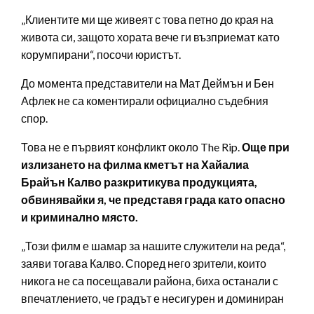
„Клиентите ми ще живеят с това петно до края на
живота си, защото хората вече ги възприемат като
корумпирани“, посочи юристът.
До момента представители на Мат Деймън и Бен
Афлек не са коментирали официално съдебния
спор.
Това не е първият конфликт около The Rip.
Още при
излизането на филма кметът на Хайалиа
Брайън Калво разкритикува продукцията,
обвинявайки я, че представя града като опасно
и криминално място.
„Този филм е шамар за нашите служители на реда“,
заяви тогава Калво. Според него зрители, които
никога не са посещавали района, биха останали с
впечатлението, че градът е несигурен и доминиран