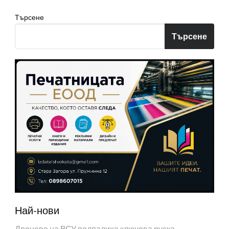
Търсене
Търсене
Най-нови
Дронове на ВСУ подпалиха ключова руска