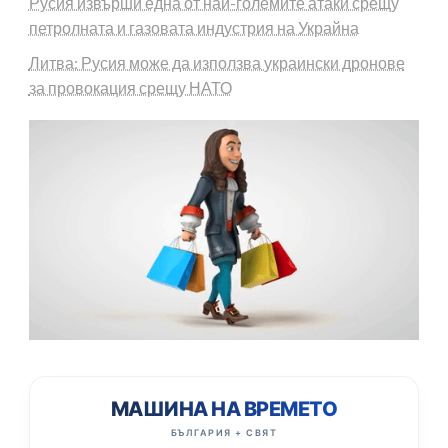
Русия извърши една от най-големите атаки срещу
петролната и газовата индустрия на Украйна
Литва: Русия може да използва украински дронове
за провокация срещу НАТО
МАШИНА НА ВРЕМЕТО
БЪЛГАРИЯ + СВЯТ