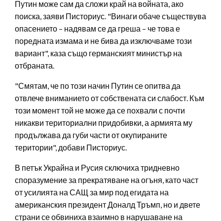
Путин може сам да сложи край на войната, ако
поиска, заяви Писториус. "Винаги обаче съществува
опасението – надявам се да греша – че това е
поредната измама и не бива да изключваме този
вариант", каза също германският министър на
отбраната.
"Смятам, че по този начин Путин се опитва да
отвлече вниманието от собствената си слабост. Към
този момент той не може да се похвали с почти
никакви териториални придобивки, а армията му
продължава да губи части от окупираните
територии", добави Писториус.
В петък Украйна и Русия сключиха тридневно
споразумение за прекратяване на огъня, като част
от усилията на САЩ за мир под егидата на
американския президент Доналд Тръмп, но и двете
страни се обвиниха взаимно в нарушаване на