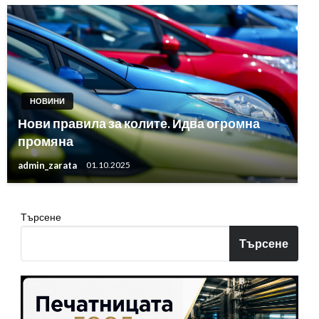
НОВИНИ
Нови правила за колите. Идва огромна
промяна
admin_zarata
01.10.2025
Търсене
Търсене