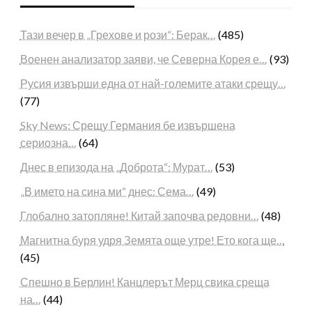
Тази вечер в „Грехове и рози“: Берак…
(485)
Военен анализатор заяви, че Северна Корея е…
(93)
Русия извърши една от най-големите атаки срещу…
(77)
Sky News: Срещу Германия бе извършена
сериозна…
(64)
Днес в епизода на „Доброта“: Мурат…
(53)
„В името на сина ми“ днес: Сема…
(49)
Глобално затопляне! Китай започва редовни…
(48)
Магнитна буря удря Земята още утре! Ето кога ще…
(45)
Спешно в Берлин! Канцлерът Мерц свика среща
на…
(44)