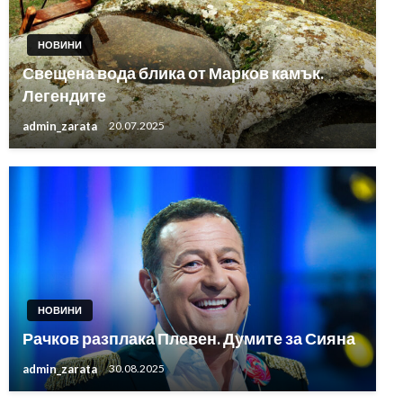
НОВИНИ
Свещена вода блика от Марков камък.
Легендите
admin_zarata
20.07.2025
НОВИНИ
Рачков разплака Плевен. Думите за Сияна
admin_zarata
30.08.2025