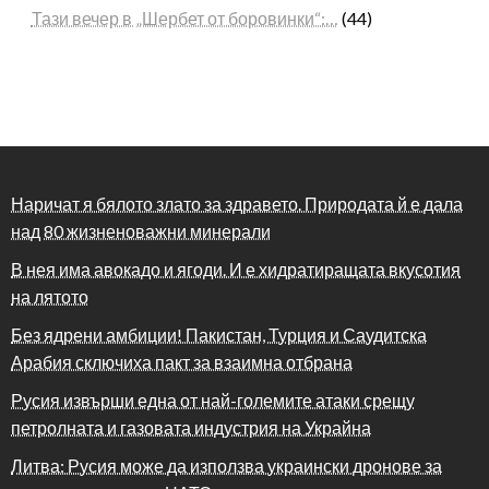
Тази вечер в „Шербет от боровинки“:…
(44)
Наричат я бялото злато за здравето. Природата й е дала
над 80 жизненоважни минерали
В нея има авокадо и ягоди. И е хидратиращата вкусотия
на лятото
Без ядрени амбиции! Пакистан, Турция и Саудитска
Арабия сключиха пакт за взаимна отбрана
Русия извърши една от най-големите атаки срещу
петролната и газовата индустрия на Украйна
Литва: Русия може да използва украински дронове за