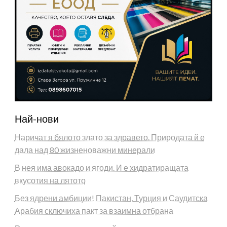
Най-нови
Наричат я бялото злато за здравето. Природата й е
дала над 80 жизненоважни минерали
В нея има авокадо и ягоди. И е хидратиращата
вкусотия на лятото
Без ядрени амбиции! Пакистан, Турция и Саудитска
Арабия сключиха пакт за взаимна отбрана