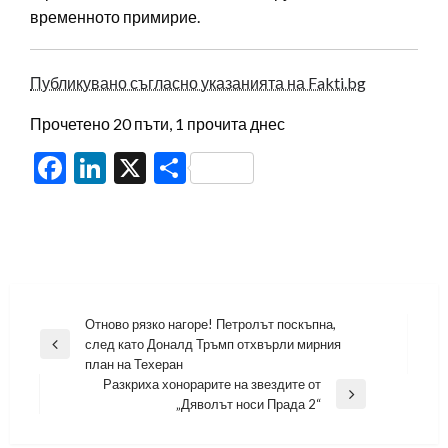
временното примирие.
Публикувано съгласно указанията на Fakti.bg
Прочетено 20 пъти, 1 прочита днес
Facebook
LinkedIn
X
Share
Навигация
Отново рязко нагоре! Петролът поскъпна,
след като Доналд Тръмп отхвърли мирния
Previous
план на Техеран
Post
Разкриха хонорарите на звездите от
Next
„Дяволът носи Прада 2“
Post