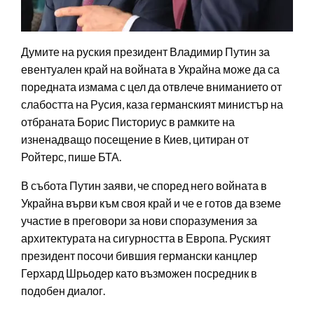
Думите на руския президент Владимир Путин за
евентуален край на войната в Украйна може да са
поредната измама с цел да отвлече вниманието от
слабостта на Русия, каза германският министър на
отбраната Борис Писториус в рамките на
изненадващо посещение в Киев, цитиран от
Ройтерс, пише БТА.
В събота Путин заяви, че според него войната в
Украйна върви към своя край и че е готов да вземе
участие в преговори за нови споразумения за
архитектурата на сигурността в Европа. Руският
президент посочи бившия германски канцлер
Герхард Шрьодер като възможен посредник в
подобен диалог.