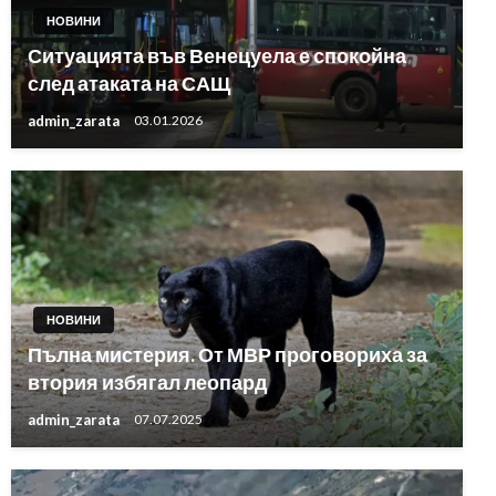
НОВИНИ
Ситуацията във Венецуела е спокойна
след атаката на САЩ
admin_zarata
03.01.2026
НОВИНИ
Пълна мистерия. От МВР проговориха за
втория избягал леопард
admin_zarata
07.07.2025