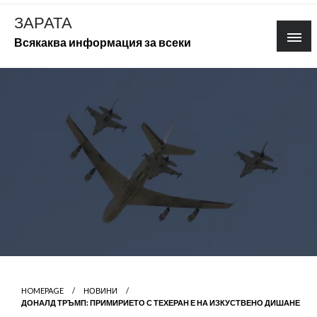
Skip
ЗАРАТА
to
Всякаква информация за всеки
content
HOMEPAGE
НОВИНИ
ДОНАЛД ТРЪМП: ПРИМИРИЕТО С ТЕХЕРАН Е НА ИЗКУСТВЕНО ДИШАНЕ