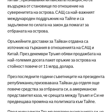
въздържа от становище по отношение на
суверенитета на острова. САЩ са най-важният
международен поддръжник на Тайпе и са
задължени по силата на закон да помагат за
отбраната на острова.
Оръжейните доставки за Тайван отдавна са
източник на търкания в отношенията на САЩ и
Китай. През декември Тръмп обяви продажбата на
най-големия досега пакет оръжие за острова на
стойност повече от 11 млрд. долара.
През последните години съветниците на президента
републиканец призоваваха Тайван да отделя още
повече средства за отбраната си, а американски
представител каза, че срещата между Тръмп и Си не
предвещава промяна на политиката към Тайпе.
Пред журналисти Тръмп повтори очакванията си, че