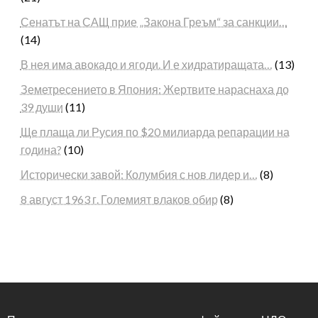
Сенатът на САЩ прие „Закона Греъм“ за санкции…
(14)
В нея има авокадо и ягоди. И е хидратиращата…
(13)
Земетресението в Япония: Жертвите нараснаха до
39 души
(11)
Ще плаща ли Русия по $20 милиарда репарации на
година?
(10)
Исторически завой: Колумбия с нов лидер и…
(8)
8 август 1963 г. Големият влаков обир
(8)