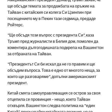
ще обсъди темата за продажбата на оръжие на
Тайван с китайския си колега Си Цзинпин при
посещението му в Пекин тази седмица, предаде
Ройтерс.
"Ще обсъдя този въпрос с президента Си", каза
Тръмп пред журналисти в Белия дом, помолен да
коментира дългогодишната подкрепа на Вашингтон
за отбраната на Тайван.
"Президентът Си би искал да не го правим и ще
обсъдим въпроса. Това е едно от многото неща, за
които ще разговаряме", допълни американският
президент.
Китай смята самоуправляващия се остров за своя
отцепила се провинция – нещо, което Тайван
отхвърля. Вашингтон следва политика на "един
Китай", признавайки китайската позиция, но се