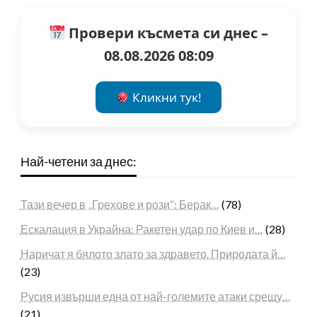
Провери късмета си днес –
08.08.2026 08:09
Кликни тук!
Най-четени за днес:
Тази вечер в „Грехове и рози“: Берак…
(78)
Ескалация в Украйна: Ракетен удар по Киев и…
(28)
Наричат я бялото злато за здравето. Природата й…
(23)
Русия извърши една от най-големите атаки срещу…
(21)