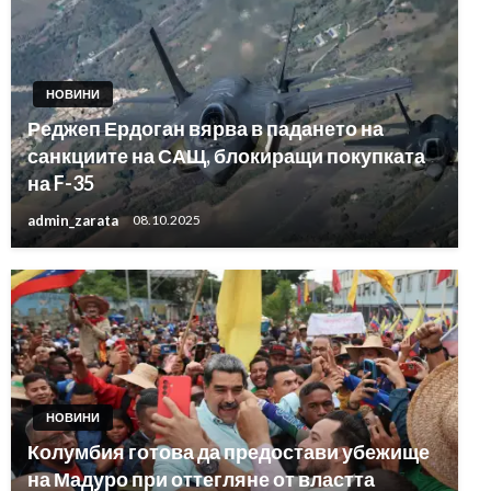
НОВИНИ
Реджеп Ердоган вярва в падането на
санкциите на САЩ, блокиращи покупката
на F-35
admin_zarata
08.10.2025
НОВИНИ
Колумбия готова да предостави убежище
на Мадуро при оттегляне от властта