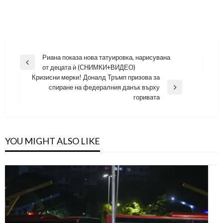
Навигация
Риана показа нова татуировка, нарисувана
Previous
от децата ѝ (СНИМКИ+ВИДЕО)
Post
Кризисни мерки! Доналд Тръмп призова за
спиране на федералния данък върху
Next
горивата
Post
YOU MIGHT ALSO LIKE