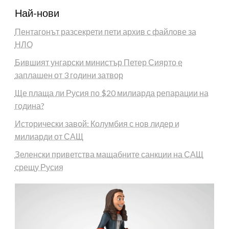
Най-нови
Пентагонът разсекрети пети архив с файлове за
НЛО
Бившият унгарски министър Петер Сиярто е
заплашен от 3 години затвор
Ще плаща ли Русия по $20 милиарда репарации на
година?
Исторически завой: Колумбия с нов лидер и
милиарди от САЩ
Зеленски приветства мащабните санкции на САЩ
срещу Русия