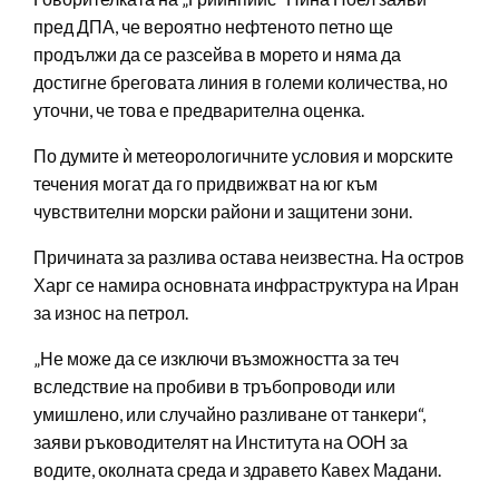
пред ДПА, че вероятно нефтеното петно ще
продължи да се разсейва в морето и няма да
достигне бреговата линия в големи количества, но
уточни, че това е предварителна оценка.
По думите ѝ метеорологичните условия и морските
течения могат да го придвижват на юг към
чувствителни морски райони и защитени зони.
Причината за разлива остава неизвестна. На остров
Харг се намира основната инфраструктура на Иран
за износ на петрол.
„Не може да се изключи възможността за теч
вследствие на пробиви в тръбопроводи или
умишлено, или случайно разливане от танкери“,
заяви ръководителят на Института на ООН за
водите, околната среда и здравето Кавех Мадани.