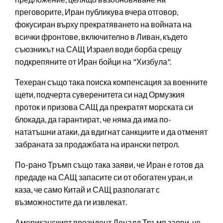
преговорите, Иран публикува вчера отговор,
фокусиран върху прекратяването на войната на
всички фронтове, включително в Ливан, където
съюзникът на САЩ Израел води борба срещу
подкрепяните от Иран бойци на "Хизбула".
Техеран също така поиска компенсация за военните
щети, подчерта суверенитета си над Ормузкия
проток и призова САЩ да прекратят морската си
блокада, да гарантират, че няма да има по-
нататъшни атаки, да вдигнат санкциите и да отменят
забраната за продажбата на ирански петрол.
По-рано Тръмп също така заяви, че Иран е готов да
предаде на САЩ запасите си от обогатен уран, и
каза, че само Китай и САЩ разполагат с
възможностите да ги извлекат.
Американският президент Доналд Тръмп заяви, че