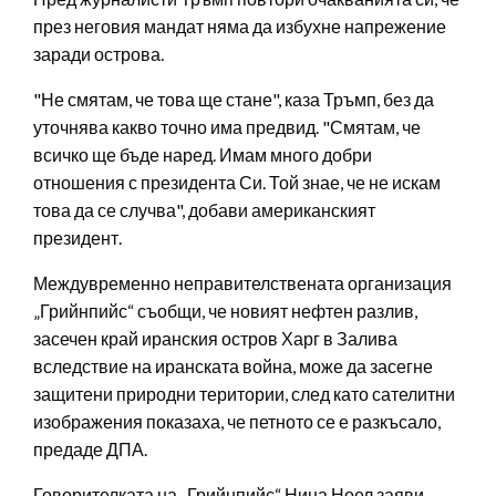
през неговия мандат няма да избухне напрежение
заради острова.
"Не смятам, че това ще стане", каза Тръмп, без да
уточнява какво точно има предвид. "Смятам, че
всичко ще бъде наред. Имам много добри
отношения с президента Си. Той знае, че не искам
това да се случва", добави американският
президент.
Междувременно неправителствената организация
„Грийнпийс“ съобщи, че новият нефтен разлив,
засечен край иранския остров Харг в Залива
вследствие на иранската война, може да засегне
защитени природни територии, след като сателитни
изображения показаха, че петното се е разкъсало,
предаде ДПА.
Говорителката на „Грийнпийс“ Нина Ноел заяви