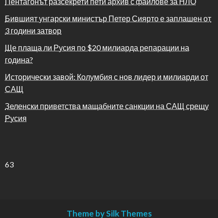
Пентагонът разсекрети пети архив с файлове за НЛО
Бившият унгарски министър Петер Сиярто е заплашен от
3 години затвор
Ще плаща ли Русия по $20 милиарда репарации на
година?
Исторически завой: Колумбия с нов лидер и милиарди от
САЩ
Зеленски приветства мащабните санкции на САЩ срещу
Русия
63
Theme by Silk Themes