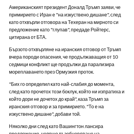
Американският президент Доналд Тръмп заяви, че
примирието с Иран е "на изкуствено дишане", след
като отхвърли отговора на Техеран на мирното си
предложение като "глупав", предаде Ройтерс,
цитирана от БТА.
Бързото отхвърляне на иранския отговор от Тръмп
вчера породи опасения, че продължаващия от 10
седмици конфликт ще продължи да парализира
мореплаването през Ормузкия проток.
"Бих го определил като най-слабия до момента,
след като прочетох този боклук, който ни изпратиха и
който дори не дочетох до край", каза Тръмп за
иранския отговор и за примирието. "То е на
изкуствено дишане", добави той.
Няколко дни след като Вашингтон лансира
предложение, целящо възобновяване на