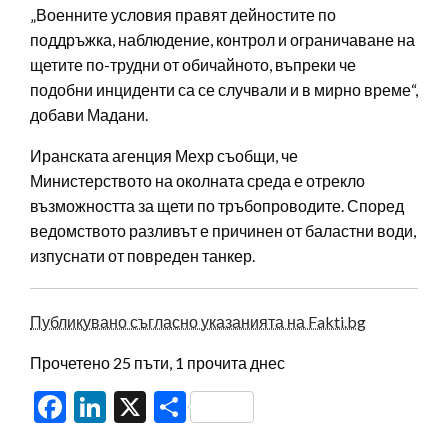
„Военните условия правят дейностите по
поддръжка, наблюдение, контрол и ограничаване на
щетите по-трудни от обичайното, въпреки че
подобни инциденти са се случвали и в мирно време“,
добави Мадани.
Иранската агенция Мехр съобщи, че
Министерството на околната среда е отрекло
възможността за щети по тръбопроводите. Според
ведомството разливът е причинен от баластни води,
изпуснати от повреден танкер.
Публикувано съгласно указанията на Fakti.bg
Прочетено 25 пъти, 1 прочита днес
Facebook
LinkedIn
X
Share