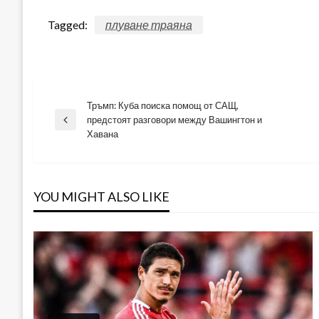
Tagged:
плуване траяна
Тръмп: Куба поиска помощ от САЩ,
Навигация
предстоят разговори между Вашингтон и
Previous
Хавана
Post
YOU MIGHT ALSO LIKE