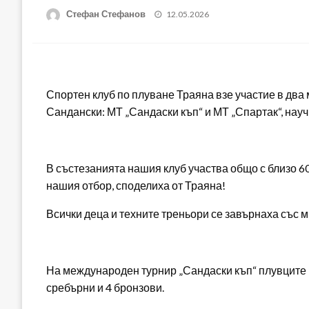
Posted
Стефан Стефанов
12.05.2026
on
Спортен клуб по плуване Траяна взе участие в два
Сандански: МТ „Сандаски къп“ и МТ „Спартак“, нау
В състезанията нашия клуб участва общо с близо 6
нашия отбор, споделиха от Траяна!
Всички деца и техните треньори се завърнаха със м
На международен турнир „Сандаски къп“ плувците н
сребърни и 4 бронзови.