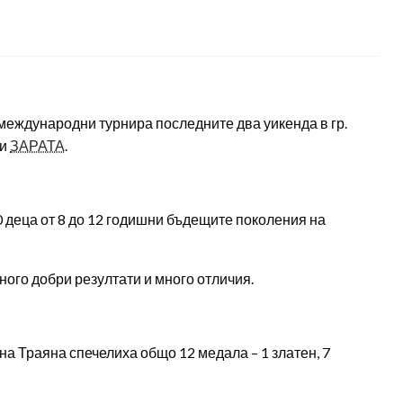
 международни турнира последните два уикенда в гр.
чи
ЗАРАТА
.
0 деца от 8 до 12 годишни бъдещите поколения на
ного добри резултати и много отличия.
а Траяна спечелиха общо 12 медала – 1 златен, 7