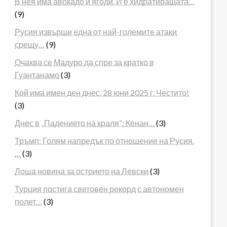
В нея има авокадо и ягоди. И е хидратиращата…
(9)
Русия извърши една от най-големите атаки
срещу…
(9)
Очаква се Мадуро да спре за кратко в
Гуантанамо
(3)
Кой има имен ден днес, 28 юни 2025 г. Честито!
(3)
Днес в „Падението на краля“: Кенан…
(3)
Тръмп: Голям напредък по отношение на Русия.
…
(3)
Лоша новина за острието на Левски
(3)
Турция постига световен рекорд с автономен
полет…
(3)