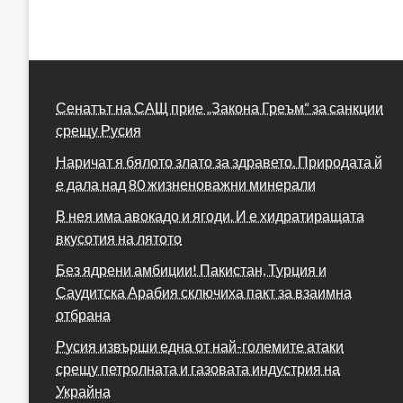
Сенатът на САЩ прие „Закона Греъм“ за санкции
срещу Русия
Наричат я бялото злато за здравето. Природата й
е дала над 80 жизненоважни минерали
В нея има авокадо и ягоди. И е хидратиращата
вкусотия на лятото
Без ядрени амбиции! Пакистан, Турция и
Саудитска Арабия сключиха пакт за взаимна
отбрана
Русия извърши една от най-големите атаки
срещу петролната и газовата индустрия на
Украйна