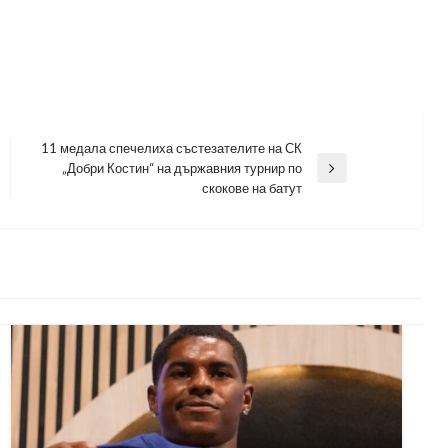
11 медала спечелиха състезателите на СК
„Добри Костин“ на държавния турнир по
Next
скокове на батут
Post