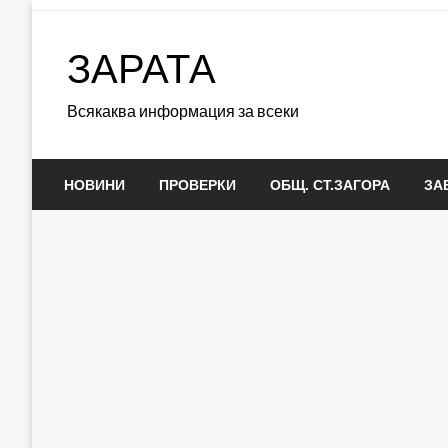
Skip
to
ЗАРАТА
content
Всякаква информация за всеки
НОВИНИ
ПРОВЕРКИ
ОБЩ. СТ.ЗАГОРА
ЗА