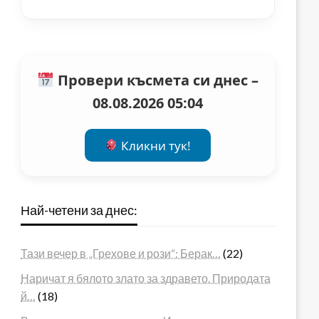
Провери късмета си днес –
08.08.2026 05:04
Кликни тук!
Най-четени за днес:
Тази вечер в „Грехове и рози“: Берак…
(22)
Наричат я бялото злато за здравето. Природата
й…
(18)