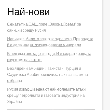
Най-нови
Сенатът на САЩ прие „Закона Греъм“ за
санкции срещу Русия
Наричат я бялото злато за здравето. Природата
й е дала над 80 жизненоважни минерали
В нея има авокадо и ягоди. И е хидратиращата
вкусотия на лятото
Без ядрени амбиции! Пакистан, Турция и
Саудитска Арабия сключиха пакт за взаимна
отбрана
Русия извърши една от най-големите атаки
срещу петролната и газовата индустрия на
Украйна