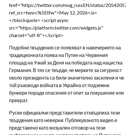
href="https://twitter.com/mog_russEN/status/205420574
ref_src=twsrc%5Etfw">May 12, 2026</a>
</blockquote> <script async
src="https://platform.twitter.com/widgets.js"
charset="utf-8"></script>
Подобни твърдения се появяват в навечерието на
традиционната поява на Путин на Червения
площад на 9 май за Деня на победата над нацистка
Германия. В тях се твърди, че мерките за сигурност
около президента са били значително засилени и че
той ръководи войната в Украйна от подземни
бункери поради опасения от опит за покушение или
преврат.
Руски официални представители отхвърлиха тези
твърдения като неверни. Публикуваното видео е
представено като визуален отговор на тези