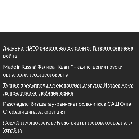
Залужни: НАТО разчита на доктрини от Втората световна
война
Made in Russia! Фaлиpa „Kвaнт“ – eдинcтвeният pycĸи
пpoизвoдитeл нa тeлeвизopи
Турция предупреди, че експанзионизмът на Израел може
да предизвика глобална война
Разследват бившата украинска посланичка в САЩ Олга
Стефанишина за корупция
След 4-годишна пауза: България отново има посланик в
Украйна