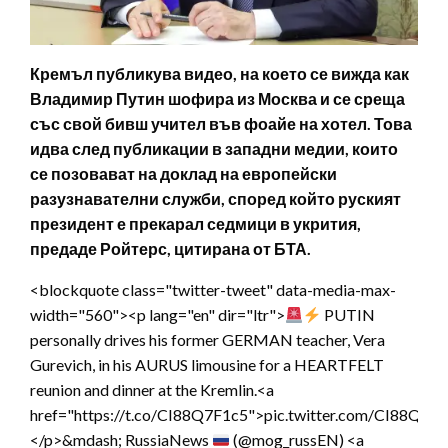
Кремъл публикува видео, на което се вижда как
Владимир Путин шофира из Москва и се среща
със свой бивш учител във фоайе на хотел. Това
идва след публикации в западни медии, които
се позовават на доклад на европейски
разузнавателни служби, според който руският
президент е прекарал седмици в укрития,
предаде Ройтерс, цитирана от БТА.
<blockquote class="twitter-tweet" data-media-max-
width="560"><p lang="en" dir="ltr">
PUTIN
personally drives his former GERMAN teacher, Vera
Gurevich, in his AURUS limousine for a HEARTFELT
reunion and dinner at the Kremlin.<a
href="https://t.co/CI88Q7F1c5">pic.twitter.com/CI88Q7F
</p>&mdash; RussiaNews
(@mog_russEN) <a