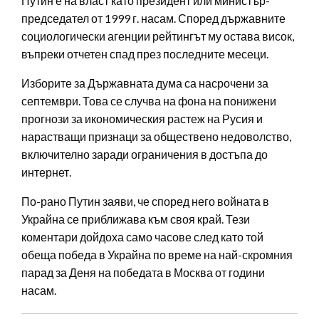
Путин е на власт като президент или министър-
председател от 1999 г. насам. Според държавните
социологически агенции рейтингът му остава висок,
въпреки отчетен спад през последните месеци.
Изборите за Държавната дума са насрочени за
септември. Това се случва на фона на понижени
прогнози за икономическия растеж на Русия и
нарастващи признаци за обществено недоволство,
включително заради ограничения в достъпа до
интернет.
По-рано Путин заяви, че според него войната в
Украйна се приближава към своя край. Тези
коментари дойдоха само часове след като той
обеща победа в Украйна по време на най-скромния
парад за Деня на победата в Москва от години
насам.