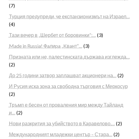
(7)
Турция предупреди, че експанзионизмът на Израел…
(4)
Тази вечер в „Шербет от боровинки“:…
(3)
Made in Russia! Фaлиpa „Kвaнт“…
(3)
Призната или не, палестинската държава изглежда…
(2)
До 25 години затвор заплашват акционери на…
(2)
И Русия иска зона за свободна търговия с Меркосур
(2)
Тръмп е бесен от проваления мир между Тайланд
и…
(2)
Нови разкрития за убийството в Каравелово.…
(2)
Международният младежки център – Стара…
(2)