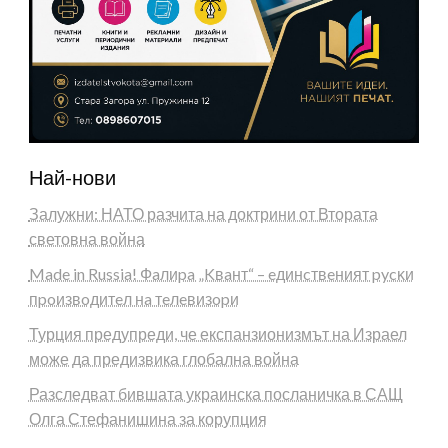
Най-нови
Залужни: НАТО разчита на доктрини от Втората
световна война
Made in Russia! Фaлиpa „Kвaнт“ – eдинcтвeният pycĸи
пpoизвoдитeл нa тeлeвизopи
Турция предупреди, че експанзионизмът на Израел
може да предизвика глобална война
Разследват бившата украинска посланичка в САЩ
Олга Стефанишина за корупция