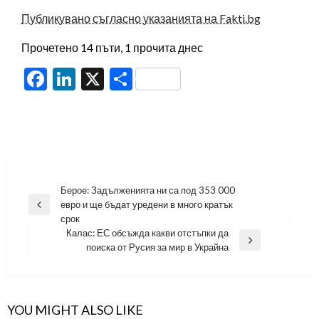
Публикувано съгласно указанията на Fakti.bg
Прочетено 14 пъти, 1 прочита днес
Facebook
LinkedIn
X
Share
Навигация
Берое: Задълженията ни са под 353 000
евро и ще бъдат уредени в много кратък
Previous
срок
Post
Калас: ЕС обсъжда какви отстъпки да
Next
поиска от Русия за мир в Украйна
Post
YOU MIGHT ALSO LIKE