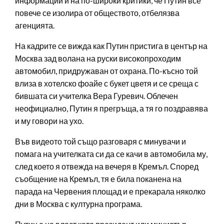
информации и на по-широки критики, че Путин все
повече се изолира от обществото, отбелязва
агенцията.
На кадрите се вижда как Путин пристига в център на
Москва зад волана на руски високопроходим
автомобил, придружаван от охрана. По-късно той
влиза в хотелско фоайе с букет цветя и се среща с
бившата си учителка Вера Гуревич. Облечен
неофициално, Путин я прегръща, а тя го поздравява
и му говори на ухо.
Във видеото той също разговаря с минувачи и
помага на учителката си да се качи в автомобила му,
след което я отвежда на вечеря в Кремъл. Според
съобщение на Кремъл, тя е била поканена на
парада на Червения площад и е прекарала няколко
дни в Москва с културна програма.