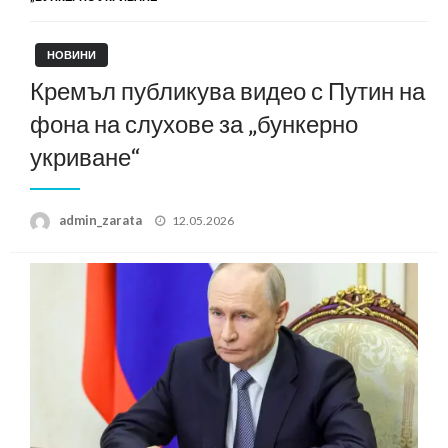
НОВИНИ
Кремъл публикува видео с Путин на
фона на слухове за „бункерно
укриване“
Posted
admin_zarata
12.05.2026
on