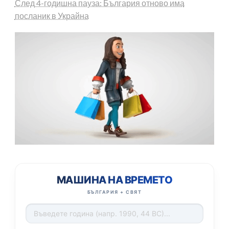
След 4-годишна пауза: България отново има
посланик в Украйна
МАШИНА НА ВРЕМЕТО
БЪЛГАРИЯ + СВЯТ