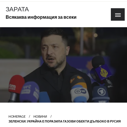
Skip
ЗАРАТА
to
Всякаква информация за всеки
content
HOMEPAGE
НОВИНИ
ЗЕЛЕНСКИ: УКРАЙНА Е ПОРАЗИЛА ГАЗОВИ ОБЕКТИ ДЪЛБОКО В РУСИЯ