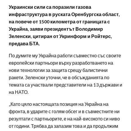
Украински сили са поразили газова
инфраструктура в руската Оренбургска област,
на повече от 1500 километра от границата с
Украйна, заяви президентът Володимир
Зеленски, цитиран от Укринформ и Ройтерс,
предава БТА.
По думите му Украйна работи съвместно със своите
европейски партньори върху разработването на
нови технологии за защита срещу балистични
ракети. Зеленски уточни, че в обсъжданията по
темата са участвали представители на 13 държави и
на НАТО.
„Като цяло настоящата позиция на Украйна на
фронта, в ударите с голям обсег и в съвместните ни
резултати с партньорите, е на най-високото си ниво
от години. Трябва да запазим това и да продължим