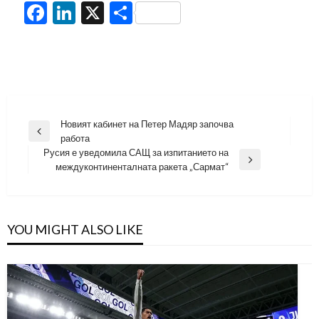
Facebook
LinkedIn
X
Share
Навигация
Новият кабинет на Петер Мадяр започва
Previous
работа
Post
Русия е уведомила САЩ за изпитанието на
Next
междуконтиненталната ракета „Сармат“
Post
YOU MIGHT ALSO LIKE