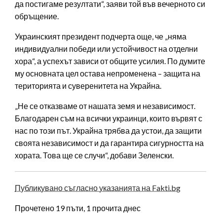
да постигаме резултати“, заяви той във вечерното си
обръщение.
Украинският президент подчерта още, че „няма
индивидуални победи или устойчивост на отделни
хора“, а успехът зависи от общите усилия. По думите
му основната цел остава непроменена – защита на
територията и суверенитета на Украйна.
„Не се отказваме от нашата земя и независимост.
Благодарен съм на всички украинци, които вървят с
нас по този път. Украйна трябва да устои, да защити
своята независимост и да гарантира сигурността на
хората. Това ще се случи“, добави Зеленски.
Публикувано съгласно указанията на Fakti.bg
Прочетено 19 пъти, 1 прочита днес