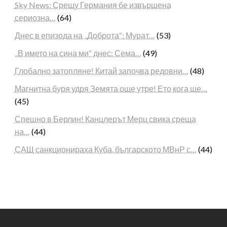
Sky News: Срещу Германия бе извършена
сериозна…
(64)
Днес в епизода на „Доброта“: Мурат…
(53)
„В името на сина ми“ днес: Сема…
(49)
Глобално затопляне! Китай започва редовни…
(48)
Магнитна буря удря Земята още утре! Ето кога ще…
(45)
Спешно в Берлин! Канцлерът Мерц свика среща
на…
(44)
САЩ санкционираха Куба, българското МВнР с…
(44)