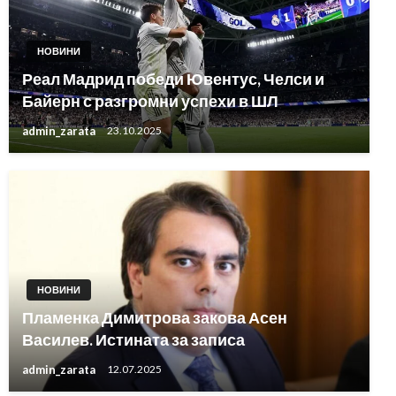
НОВИНИ
Реал Мадрид победи Ювентус, Челси и
Байерн с разгромни успехи в ШЛ
admin_zarata
23.10.2025
НОВИНИ
Пламенка Димитрова закова Асен
Василев. Истината за записа
admin_zarata
12.07.2025