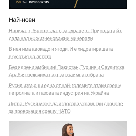
Най-нови
Наричат я бялото злато за здравето. Природата й е
дала над 80 жизненоважни минерали
В нея има авокадо и ягоди. И е хидратиращата
вкусотия на лятото
Без ядрени амбиции! Пакистан, Турция и Саудитска
Арабия сключиха пакт за взаимна отбрана
Русия извърши една от най-големите атаки срещу
петролната и газовата индустрия на Украйна
Литва: Русия може да използва украински дронове
за провокация срещу НАТО