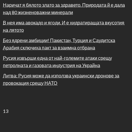
Наричат я бялото злато за здравето. Природата й е дала
над 80 жизненоважни минерали
В нея има авокадо и ягоди. И е хидратиращата вкусотия
на лятото
Без ядрени амбиции! Пакистан, Турция и Саудитска
Арабия сключиха пакт за взаимна отбрана
Русия извърши една от най-големите атаки срещу
петролната и газовата индустрия на Украйна
Литва: Русия може да използва украински дронове за
провокация срещу НАТО
13