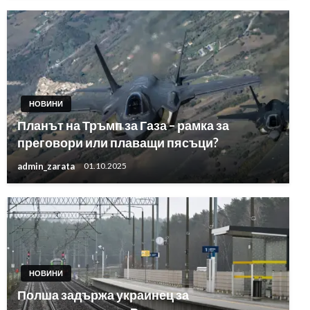
НОВИНИ
Планът на Тръмп за Газа – рамка за
преговори или плаващи пясъци?
admin_zarata
01.10.2025
НОВИНИ
Полша задържа украинец за