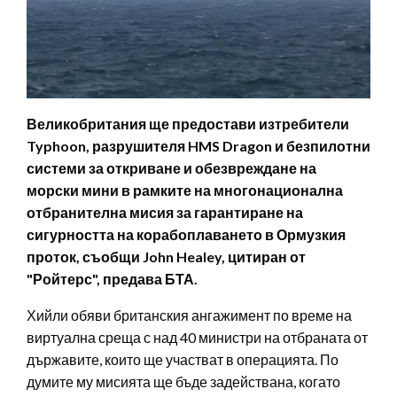
Великобритания ще предостави изтребители
Typhoon, разрушителя HMS Dragon и безпилотни
системи за откриване и обезвреждане на
морски мини в рамките на многонационална
отбранителна мисия за гарантиране на
сигурността на корабоплаването в Ормузкия
проток, съобщи John Healey, цитиран от
"Ройтерс", предава БТА.
Хийли обяви британския ангажимент по време на
виртуална среща с над 40 министри на отбраната от
държавите, които ще участват в операцията. По
думите му мисията ще бъде задействана, когато