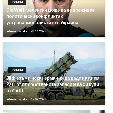
НОВИНИ
Die Welt: Зеленски може да не преживее
политически конфликта с
ултранационалистите в Украйна
admin_zarata
23.11.2025
НОВИНИ
Bild: Тръмп иска Германия да даде на Киев
Patriot от собствените запаси и да си купи
от САЩ
admin_zarata
19.07.2025