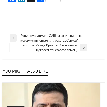
Навигация
Русия е уведомила САЩ за изпитанието на
Previous
междуконтиненталната ракета „Сармат“
Post
Тръмп: Ще обсъдя Иран със Си, но не се
Next
нуждаем от неговата помощ
Post
YOU MIGHT ALSO LIKE