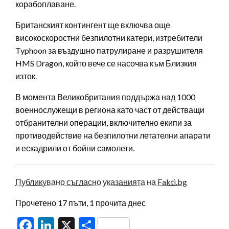
корабоплаване.
Британският контингент ще включва още
високоскоростни безпилотни катери, изтребители
Typhoon за въздушно патрулиране и разрушителя
HMS Dragon, който вече се насочва към Близкия
изток.
В момента Великобритания поддържа над 1000
военнослужещи в региона като част от действащи
отбранителни операции, включително екипи за
противодействие на безпилотни летателни апарати
и ескадрили от бойни самолети.
Публикувано съгласно указанията на Fakti.bg
Прочетено 17 пъти, 1 прочита днес
Facebook
LinkedIn
X
Share