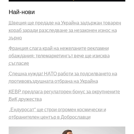
Най-нови
Швеция ще предаде на Украйна задържан товарен
кораб заради разследване за незаконен износ на
зърно
Франция слага край на нежеланите рекламни
обаждания: телемаркетингът вече ще изисква
съгласие
Спешна нужда! НАТО работи за подсилването на
противовъздушната отбрана на Украйна
КЕВР предлага регулаторен бонус за окрупнените
ВиК дружества
„Ендуросат“ ще строи огромен космически и
отбранителен център в Доброславци