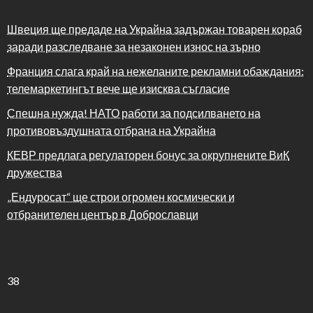
Швеция ще предаде на Украйна задържан товарен кораб
заради разследване за незаконен износ на зърно
Франция слага край на нежеланите рекламни обаждания:
телемаркетингът вече ще изисква съгласие
Спешна нужда! НАТО работи за подсилването на
противовъздушната отбрана на Украйна
КЕВР предлага регулаторен бонус за окрупнените ВиК
дружества
„Ендуросат“ ще строи огромен космически и
отбранителен център в Доброславци
38