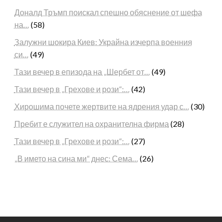
Доналд Тръмп поискал спешно обяснение от шефа
на…
(58)
Залужни шокира Киев: Украйна изчерпа военния
си…
(49)
Тази вечер в епизода на „Шербет от…
(49)
Тази вечер в „Грехове и рози“:…
(42)
Хирошима почете жертвите на ядрения удар с…
(30)
Пребит е служител на охранителна фирма
(28)
Тази вечер в „Грехове и рози“:…
(27)
„В името на сина ми“ днес: Сема…
(26)