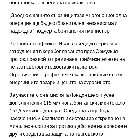
обстановката в региона позволи това.
„Заедно с нашите съюзници тази многонационална
операция ще бъде отбранителна, независима и
надеждна“, подчерта британският министър.
Военният конфликт с Иран доведе до сериозни
затруднения в корабоплаването през Ормузкия
проток, през който преминава приблизително една
пета от световните доставки на петрол.
Ограниченият трафик вече оказва влияние върху
енергийните пазари и цените на суровината.
За участието си в мисията Лондон ще отпусне
допълнителни 115 милиона британски лири (около
155,5 милиона долара). Средствата ще бъдат
насочени към безпилотни системи за откриване на
мини, технологии за противодействие на дронове и
други средства за защита на търговското