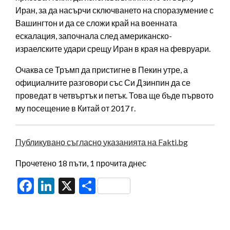
Иран, за да насърчи сключването на споразумение с
Вашингтон и да се сложи край на военната
ескалация, започнала след американско-
израелските удари срещу Иран в края на февруари.
Очаква се Тръмп да пристигне в Пекин утре, а
официалните разговори със Си Дзинпин да се
проведат в четвъртък и петък. Това ще бъде първото
му посещение в Китай от 2017 г.
Публикувано съгласно указанията на Fakti.bg
Прочетено 18 пъти, 1 прочита днес
Facebook
LinkedIn
X
Share