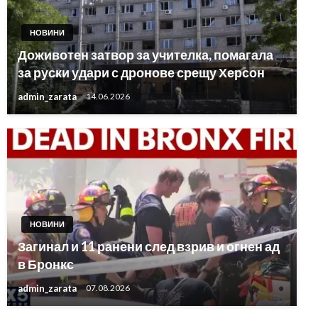
НОВИНИ
Доживотен затвор за учителка, помагала
за руски удари с дронове срещу Херсон
admin_zarata
14.06.2026
НОВИНИ
Загинал и 11 ранени след взрив и огнен ад
в Бронкс
admin_zarata
07.08.2026