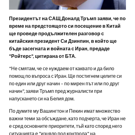
Президентът на САЩ Доналд Тръмп заяви, че по
време на предстоящото си посещение в Китай
ще проведе продължителен разговор с
китайския президент Си Дзинпин, в който ще
бъде засегната и войната с Иран, предаде
"Ройтерс", цитирана от БТА.
"Не смятам, че се нуждаем от каквато и да било
помощ по въпроса с Иран. Ще постигнем целите си
по един или друг начин – по мирен път или по друг
начин", заяви Тръмп пред журналисти при
напускането си на Белия дом.
По думите му Вашингтон и Пекин имат множество
важни теми за обсъждане, като подчерта, че Иран не
е сред основните приоритети, тъй като според него
ситуацията е "изцяло под контрола" на