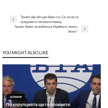
Навигация
Тръмп: Ще обсъдя Иран със Си, но не се
Previous
нуждаем от неговата помощ
Post
Тръмп: Краят на войната в Украйна е „много
Next
близо“
Post
YOU MIGHT ALSO LIKE
НОВИНИ
По корупцията ще ги познаете: