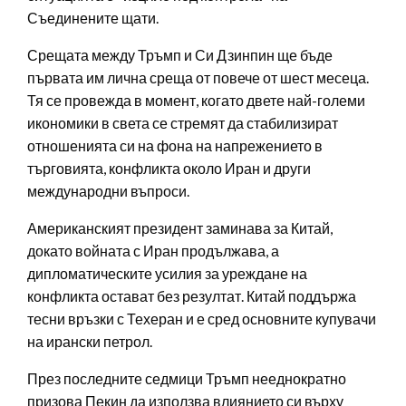
Съединените щати.
Срещата между Тръмп и Си Дзинпин ще бъде
първата им лична среща от повече от шест месеца.
Тя се провежда в момент, когато двете най-големи
икономики в света се стремят да стабилизират
отношенията си на фона на напрежението в
търговията, конфликта около Иран и други
международни въпроси.
Американският президент заминава за Китай,
докато войната с Иран продължава, а
дипломатическите усилия за уреждане на
конфликта остават без резултат. Китай поддържа
тесни връзки с Техеран и е сред основните купувачи
на ирански петрол.
През последните седмици Тръмп нееднократно
призова Пекин да използва влиянието си върху