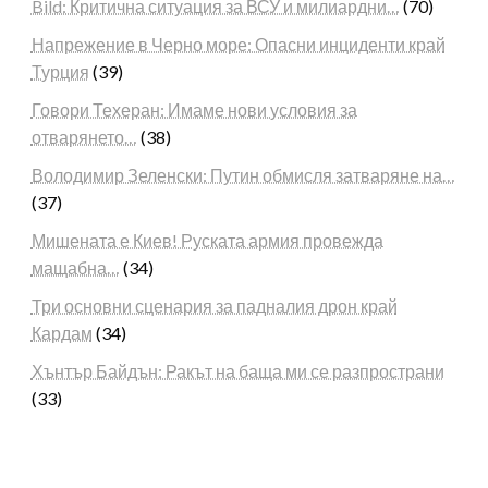
Bild: Критична ситуация за ВСУ и милиардни…
(70)
Напрежение в Черно море: Опасни инциденти край
Турция
(39)
Говори Техеран: Имаме нови условия за
отварянето…
(38)
Володимир Зеленски: Путин обмисля затваряне на…
(37)
Мишената е Киев! Руската армия провежда
мащабна…
(34)
Три основни сценария за падналия дрон край
Кардам
(34)
Хънтър Байдън: Ракът на баща ми се разпространи
(33)