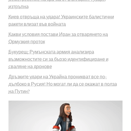
изтръпна
Киев отвръща на удара! Украинските балистични
ракети влизат във войната
Какви условия постави Иран за отварянето на
Ормузкия проток
Букурещ: Румънската армия анализира
възможностите си за бързо идентифициране и
сваляне на дронове
Дръзките удари на Украйна проникват все по-
дълбоко в Русия! Но могат ли да се окажат в полза
на Путин?