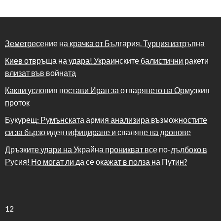
Земетресение на крачка от България. Турция изтръпна
Киев отвръща на удара! Украинските балистични ракети
влизат във войната
Какви условия постави Иран за отварянето на Ормузкия
проток
Букурещ: Румънската армия анализира възможностите
си за бързо идентифициране и сваляне на дронове
Дръзките удари на Украйна проникват все по-дълбоко в
Русия! Но могат ли да се окажат в полза на Путин?
12