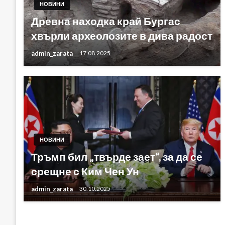
НОВИНИ
Древна находка край Бургас
хвърли археолозите в дива радост
admin_zarata
17.08.2025
НОВИНИ
Тръмп бил „твърде зает“, за да се
срещне с Ким Чен Ун
admin_zarata
30.10.2025