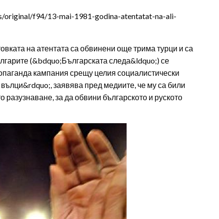
s/original/f94/13-mai-1981-godina-atentatat-na-ali-
овката на атентата са обвинени още трима турци и са
лгарите (&bdquo;Българската следа&ldquo;) се
ропаганда кампания срещу целия социалистически
 вълци&rdquo;, заявява пред медиите, че му са били
 разузнаване, за да обвини българското и руското