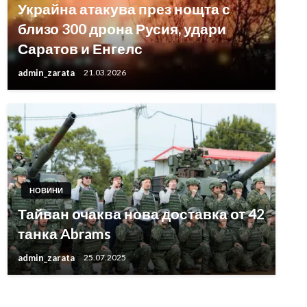
Украйна атакува през нощта с
близо 300 дрона Русия, удари
Саратов и Енгелс
admin_zarata
21.03.2026
НОВИНИ
Тайван очаква нова доставка от 42
танка Abrams
admin_zarata
25.07.2025