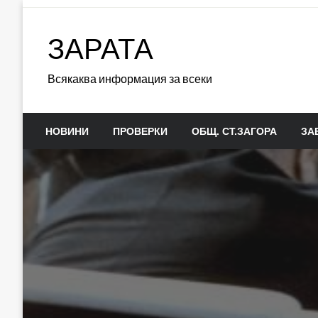
Skip
to
ЗАРАТА
content
Всякаква информация за всеки
НОВИНИ
ПРОВЕРКИ
ОБЩ. СТ.ЗАГОРА
ЗА