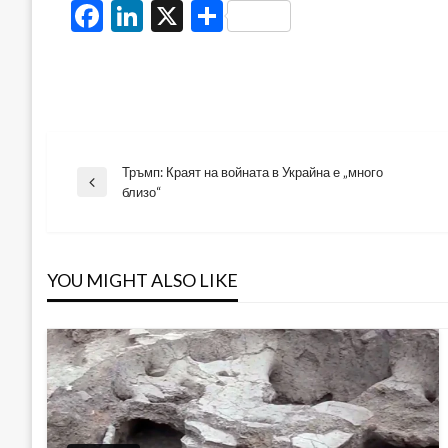
Facebook
LinkedIn
X
Share
Тръмп: Краят на войната в Украйна е „много
Навигация
Previous
близо“
Post
YOU MIGHT ALSO LIKE