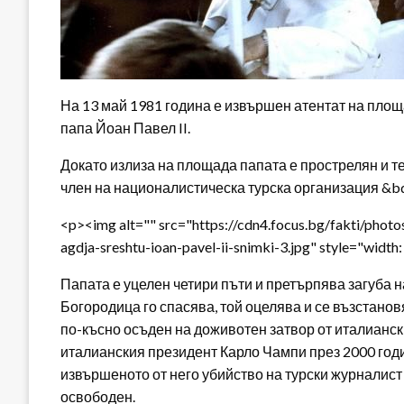
На 13 май 1981 година е извършен атентат на пло
папа Йоан Павел II.
Докато излиза на площада папата е прострелян и те
член на националистическа турска организация &b
<p><img alt="" src="https://cdn4.focus.bg/fakti/photo
agdja-sreshtu-ioan-pavel-ii-snimki-3.jpg" style="width:
Папата е уцелен четири пъти и претърпява загуба н
Богородица го спасява, той оцелява и се възстано
по-късно осъден на доживотен затвор от италианск
италианския президент Карло Чампи през 2000 годин
извършеното от него убийство на турски журналист 
освободен.