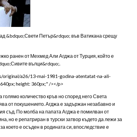
щад &bdquo;Свети Петър&rdquo; във Ватикана срещу
жко ранен от Мехмед Али Агджа от Турция, който е
dquo;Сивите вълци&rdquo;.
s/original/a26/13-mai-1981-godina-atentatat-na-ali-
 640px; height: 360px;" /></p>
а голямо количество кръв но според него Света
вява от покушението. Агджа е задържан незабавно и
ия съд. По молба на папата Агджа е помилван от
а, но е репатриран в турски затвор където да лежи за
за което е осъден в родината си, впоследствие е