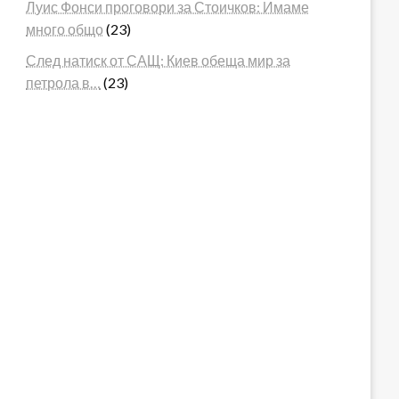
Луис Фонси проговори за Стоичков: Имаме
много общо
(23)
След натиск от САЩ: Киев обеща мир за
петрола в…
(23)