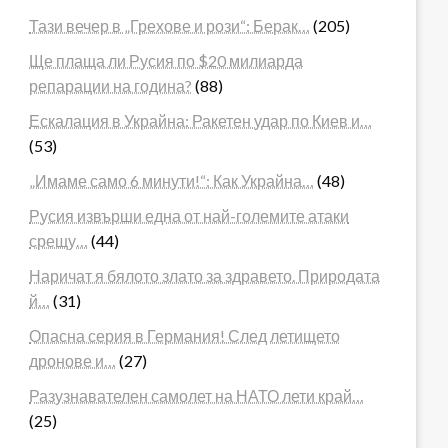
Тази вечер в „Грехове и рози“: Берак…
(205)
Ще плаща ли Русия по $20 милиарда
репарации на година?
(88)
Ескалация в Украйна: Ракетен удар по Киев и…
(53)
„Имаме само 6 минути!“: Как Украйна…
(48)
Русия извърши една от най-големите атаки
срещу…
(44)
Наричат я бялото злато за здравето. Природата
й…
(31)
Опасна серия в Германия! След летището
дронове и…
(27)
Разузнавателен самолет на НАТО лети край…
(25)