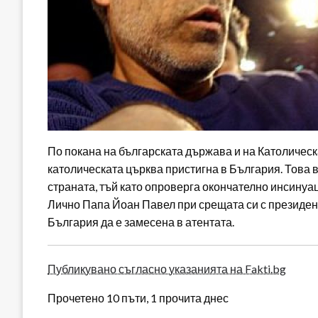
По покана на българската държава и на Католическ
католическата църква пристигна в България. Това 
страната, тъй като опроверга окончателно инсинуац
Лично Папа Йоан Павел при срещата си с президент
България да е замесена в атентата.
Публикувано съгласно указанията на Fakti.bg
Прочетено 10 пъти, 1 прочита днес