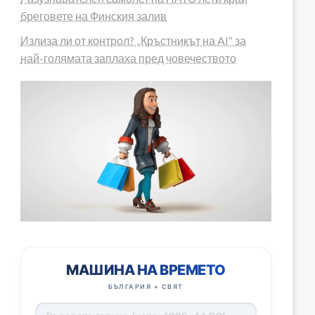
бреговете на Финския залив
Излиза ли от контрол? „Кръстникът на AI“ за
най-голямата заплаха пред човечеството
МАШИНА НА ВРЕМЕТО
БЪЛГАРИЯ + СВЯТ