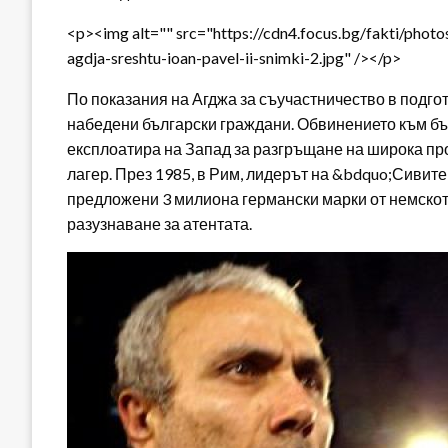
<p><img alt="" src="https://cdn4.focus.bg/fakti/photo
agdja-sreshtu-ioan-pavel-ii-snimki-2.jpg" /></p>
По показания на Агджа за съучастничество в подгот
набедени български граждани. Обвинението към бъ
експлоатира на Запад за разгръщане на широка п
лагер. През 1985, в Рим, лидерът на &bdquo;Сивите
предложени 3 милиона германски марки от немското
разузнаване за атентата.