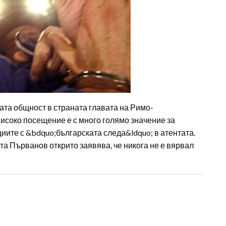
ата общност в страната главата на Римо-
високо посещение е с много голямо значение за
иите с &bdquo;българската следа&ldquo; в атентата.
а Първанов открито заявява, че никога не е вярвал