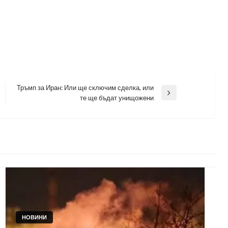
Тръмп за Иран: Или ще сключим сделка, или
Next
те ще бъдат унищожени
Post
НОВИНИ