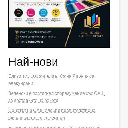
Най-нови
Близо 175 000 жители в Южна Япония са
евакуирани
Зеленски е постигнал споразумение със САЩ
за доставките на ракети
Сенатът на САЩ одобри правителствено
финансиране до декември
Разузнавателен самолет на НАТО лети край