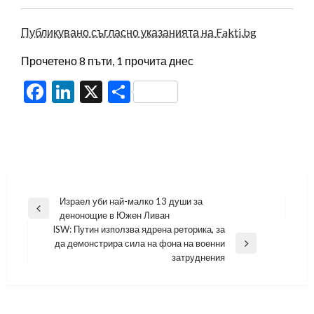
Публикувано съгласно указанията на Fakti.bg
Прочетено 8 пъти, 1 прочита днес
Facebook
LinkedIn
X
Share
Навигация
Израел уби най-малко 13 души за
Previous
денонощие в Южен Ливан
Post
ISW: Путин използва ядрена реторика, за
да демонстрира сила на фона на военни
Next
затруднения
Post