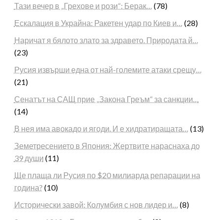
Тази вечер в „Грехове и рози“: Берак…
(78)
Ескалация в Украйна: Ракетен удар по Киев и…
(28)
Наричат я бялото злато за здравето. Природата й…
(23)
Русия извърши една от най-големите атаки срещу…
(21)
Сенатът на САЩ прие „Закона Греъм“ за санкции…
(14)
В нея има авокадо и ягоди. И е хидратиращата…
(13)
Земетресението в Япония: Жертвите нараснаха до
39 души
(11)
Ще плаща ли Русия по $20 милиарда репарации на
година?
(10)
Исторически завой: Колумбия с нов лидер и…
(8)