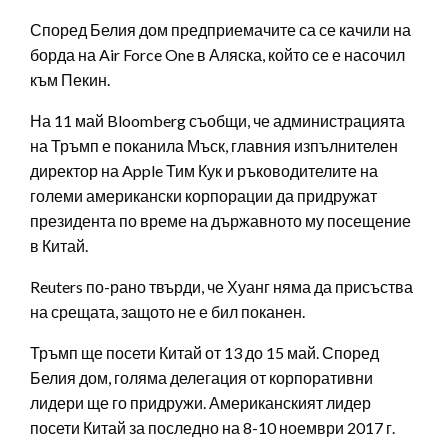
Според Белия дом предприемачите са се качили на
борда на Air Force One в Аляска, който се е насочил
към Пекин.
На 11 май Bloomberg съобщи, че администрацията
на Тръмп е поканила Мъск, главния изпълнителен
директор на Apple Тим Кук и ръководителите на
големи американски корпорации да придружат
президента по време на държавното му посещение
в Китай.
Reuters по-рано твърди, че Хуанг няма да присъства
на срещата, защото не е бил поканен.
Тръмп ще посети Китай от 13 до 15 май. Според
Белия дом, голяма делегация от корпоративни
лидери ще го придружи. Американският лидер
посети Китай за последно на 8-10 ноември 2017 г.