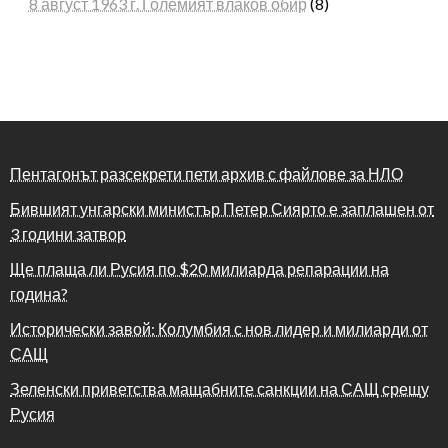
8 август 1963 г. Големият влаков обир
(8)
Пентагонът разсекрети пети архив с файлове за НЛО
Бившият унгарски министър Петер Сиярто е заплашен от
3 години затвор
Ще плаща ли Русия по $20 милиарда репарации на
година?
Исторически завой: Колумбия с нов лидер и милиарди от
САЩ
Зеленски приветства мащабните санкции на САЩ срещу
Русия