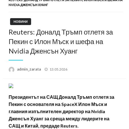
NVIDIA ДЖЕНСЪН ХУАНГ
НОВИНИ
Reuters: Доналд Тръмп отлетя за
Пекин с Илон Мъск и шефа на
Nvidia Дженсън Хуанг
Posted
admin_zarata
13.05.2026
on
Президентът на САЩ Доналд Тръмп отлетя за
Пекин с основателя на SpaceX Илон Мъск и
главния изпълнителен директор на Nvidia
Дженсън Хуанг за среща между лидерите на
САЩ и Китай, предаде Reuters
.