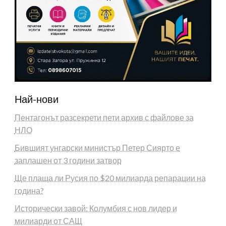
Най-нови
Пентагонът разсекрети пети архив с файлове за
НЛО
Бившият унгарски министър Петер Сиярто е
заплашен от 3 години затвор
Ще плаща ли Русия по $20 милиарда репарации на
година?
Исторически завой: Колумбия с нов лидер и
милиарди от САЩ