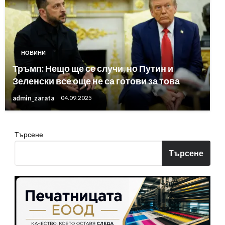
НОВИНИ
Тръмп: Нещо ще се случи, но Путин и
Зеленски все още не са готови за това
admin_zarata
04.09.2025
Търсене
Търсене