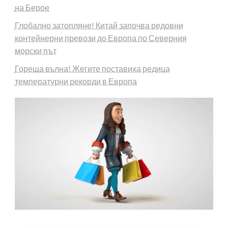
на Берое
Глобално затопляне! Китай започва редовни
контейнерни превози до Европа по Северния
морски път
Гореща вълна! Жегите поставиха редица
температурни рекорди в Европа