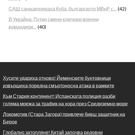
САЩ санкционираха Куба, българското МВнР с…
(42)
В Украйна: Путин смени ключови военни
командири…
(40)
Хусите удариха отново! Йеменските бунтовници
извършиха поредна смъртоносна атака в рамките
Към Стария континент! Испанската полиция разби
голяма мрежа за трафик на хора през Средиземно море
Локомотив (Стара Загора) привлече бивш защитник на
Берое
Глобално затопляне! Китай започва редовни