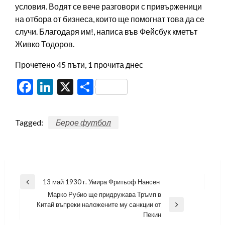
условия. Водят се вече разговори с привърженици
на отбора от бизнеса, които ще помогнат това да се
случи. Благодаря им!, написа във Фейсбук кметът
Живко Тодоров.
Прочетено 45 пъти, 1 прочита днес
Facebook
LinkedIn
X
Share
Tagged:
Берое футбол
Навигация
13 май 1930 г. Умира Фритьоф Нансен
Previous
Марко Рубио ще придружава Тръмп в
Post
Китай въпреки наложените му санкции от
Next
Пекин
Post