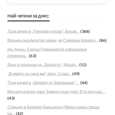
Най-четени за днес:
Тази вечер в „Грехове и рози“: Берак…
(368)
Военен анализатор заяви, че Северна Корея е…
(86)
Sky News: Срещу Германия бе извършена
сериозна…
(63)
Днес в епизода на „Доброта“: Мурат…
(52)
„В името на сина ми“ днес: Сема…
(49)
Тази вечер в „Шербет от боровинки“:…
(44)
Магнитна буря удря Земята още утре! Ето кога ще…
(43)
Спешно в Берлин! Канцлерът Мерц свика среща
на…
(42)