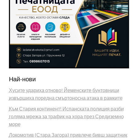
Най-нови
Хусите удариха отново! Йеменските бунтовници
извършиха поредна смъртоносна атака в рамките
Към Стария континент! Испанската полиция разби
голяма мрежа за трафик на хора през Средиземно
море
Локомотив (Стара Загора) привлече бивш защитник