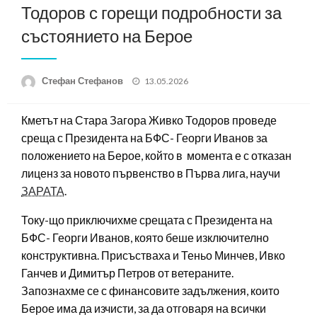
Тодоров с горещи подробности за
състоянието на Берое
Posted
Стефан Стефанов
13.05.2026
on
Кметът на Стара Загора Живко Тодоров проведе
среща с Президента на БФС- Георги Иванов за
положението на Берое, който в момента е с отказан
лиценз за новото първенство в Първа лига, научи
ЗАРАТА
.
Току-що приключихме срещата с Президента на
БФС- Георги Иванов, която беше изключително
конструктивна. Присъстваха и Теньо Минчев, Ивко
Ганчев и Димитър Петров от ветераните.
Запознахме се с финансовите задължения, които
Берое има да изчисти, за да отговаря на всички