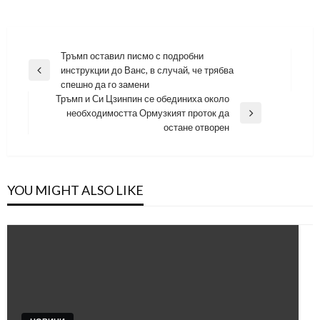
Навигация
Тръмп оставил писмо с подробни
инструкции до Ванс, в случай, че трябва
Previous
спешно да го замени
Post
Тръмп и Си Цзинпин се обединиха около
необходимостта Ормузкият проток да
Next
остане отворен
Post
YOU MIGHT ALSO LIKE