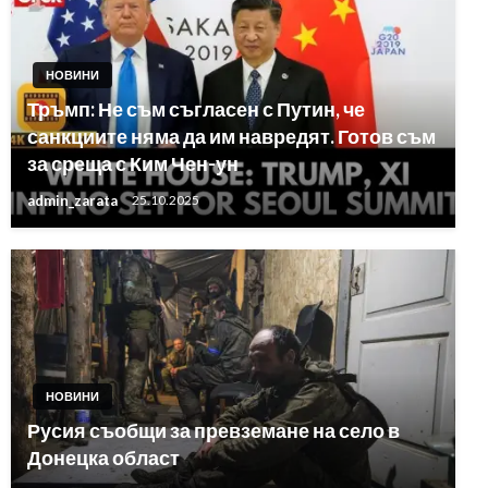
НОВИНИ
Тръмп: Не съм съгласен с Путин, че
санкциите няма да им навредят. Готов съм
за среща с Ким Чен-ун
admin_zarata
25.10.2025
НОВИНИ
Русия съобщи за превземане на село в
Донецка област