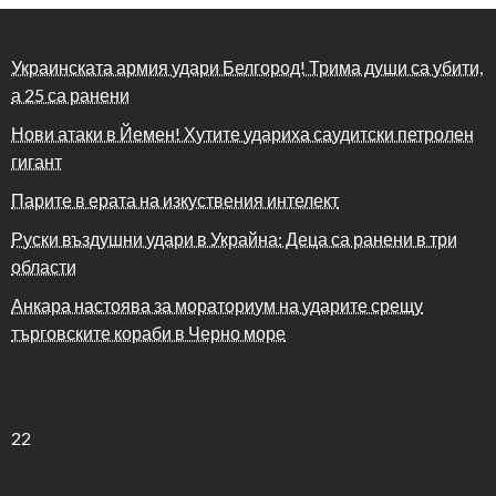
Украинската армия удари Белгород! Трима души са убити,
а 25 са ранени
Нови атаки в Йемен! Хутите удариха саудитски петролен
гигант
Парите в ерата на изкуствения интелект
Руски въздушни удари в Украйна: Деца са ранени в три
области
Анкара настоява за мораториум на ударите срещу
търговските кораби в Черно море
22