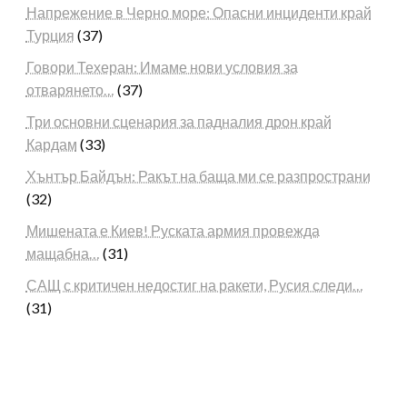
Напрежение в Черно море: Опасни инциденти край
Турция
(37)
Говори Техеран: Имаме нови условия за
отварянето…
(37)
Три основни сценария за падналия дрон край
Кардам
(33)
Хънтър Байдън: Ракът на баща ми се разпространи
(32)
Мишената е Киев! Руската армия провежда
мащабна…
(31)
САЩ с критичен недостиг на ракети, Русия следи…
(31)