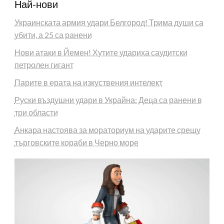
Най-нови
Украинската армия удари Белгород! Трима души са
убити, а 25 са ранени
Нови атаки в Йемен! Хутите удариха саудитски
петролен гигант
Парите в ерата на изкуствения интелект
Руски въздушни удари в Украйна: Деца са ранени в
три области
Анкара настоява за мораториум на ударите срещу
търговските кораби в Черно море