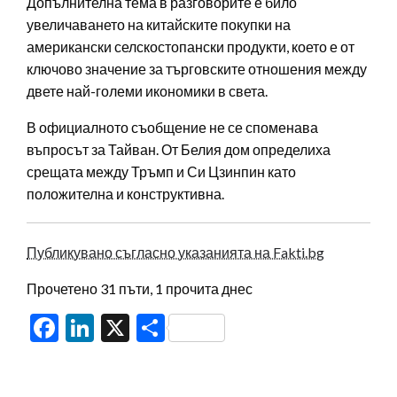
Допълнителна тема в разговорите е било
увеличаването на китайските покупки на
американски селскостопански продукти, което е от
ключово значение за търговските отношения между
двете най-големи икономики в света.
В официалното съобщение не се споменава
въпросът за Тайван. От Белия дом определиха
срещата между Тръмп и Си Цзинпин като
положителна и конструктивна.
Публикувано съгласно указанията на Fakti.bg
Прочетено 31 пъти, 1 прочита днес
Facebook
LinkedIn
X
Share