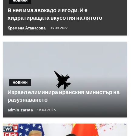
НОВИНИ
В нея има авокадо и ягоди. И е
хидратиращата вкусотия на лятото
Кремена Атанасова
08.08.2026
НОВИНИ
Израел елиминира иранския министър на
разузнаването
admin_zarata
18.03.2026