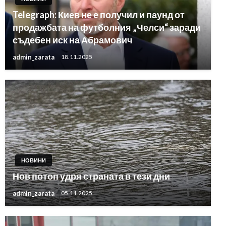
Telegraph: Киев не е получил и паунд от
продажбата на футболния „Челси“ заради
съдебен иск на Абрамович
admin_zarata
18.11.2025
НОВИНИ
Нов потоп удря страната в тези дни
admin_zarata
05.11.2025