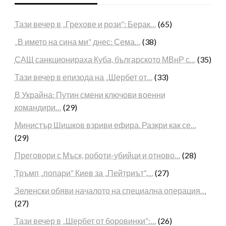
Тази вечер в „Грехове и рози“: Берак…
(65)
„В името на сина ми“ днес: Сема…
(38)
САЩ санкционираха Куба, българското МВнР с…
(35)
Тази вечер в епизода на „Шербет от…
(33)
В Украйна: Путин смени ключови военни
командири…
(29)
Министър Шишков взриви ефира. Разкри как се…
(29)
Преговори с Мъск, роботи-убийци и отново…
(28)
Тръмп „попари“ Киев за „Пейтриът“,…
(27)
Зеленски обяви началото на специална операция…
(27)
Тази вечер в „Шербет от боровинки“:…
(26)