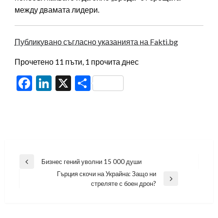
между двамата лидери.
Публикувано съгласно указанията на Fakti.bg
Прочетено 11 пъти, 1 прочита днес
Facebook
LinkedIn
X
Share
Навигация
Бизнес гений уволни 15 000 души
Previous
Гърция скочи на Украйна: Защо ни
Post
Next
стреляте с боен дрон?
Post