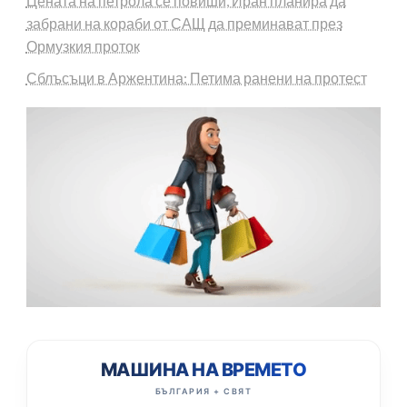
Цената на петрола се повиши, Иран планира да
забрани на кораби от САЩ да преминават през
Ормузкия проток
Сблъсъци в Аржентина: Петима ранени на протест
МАШИНА НА ВРЕМЕТО
БЪЛГАРИЯ + СВЯТ