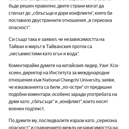
бъде решен правилно, двете страни могат да
стигнат до „сблъсъци и дори конфликти“, което би
поставило двустранните отношения „в сериозна
опасност“.
Си също така е заявил, че независимостта на
Тайван и мирът в Тайванския проток са
„несъвместими като огън и вода“.
Коментирайки думите на китайския лидер, Уанг Хси-
хсиен, директор на Института за международни
отношения към National Chengchi University, заяви,
че изказванията са били „по-остри“ от предишни
подобни коментари, особено заради употребата на
думи като „сблъсъци“ и „конфликт“, които носят
военен подтекст.
По думите му, последвалите изрази като „сериозна
опасност“ и сравнението между независимостта на