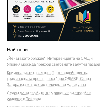
Най-нови
„Йената като оръжие“: Интервенцията на САЩ и
Япония може да прекрои световните валутни пазари
Криминалисти от сектор „Противодействие на
криминалната престъпност“ при ОДМВР-Стара
Загора иззеха голямо количество марихуана
Седем души са убити, а 15 ранени при стрелба в
училище в Тайланд