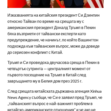
Изказванията на китайския президент Си Дзинпин
относно Тайван по време на срещата му с
американския президент Доналд Тръмп в Пекин
бяха възприети от тайвански експерти като
предупреждение, че начинът, по който Вашингтон
подхожда към тайванския въпрос, може да доведе
до сериозен конфликт с Китай.
Тръмп и Си проведоха двучасова среща в Пекин в
четвъртък сутринта — централният момент от
първото посещение на Тръмп в Китай след
завръщането му в Белия дом през 2025 г.
След срещата китайската държавна агенция Xinhua
News Agency съобщи, че Си е заявил пред Тръмп, че
„тайванският въпрос е най-важният проблем в
китайско-американските отношения“ и че ако не