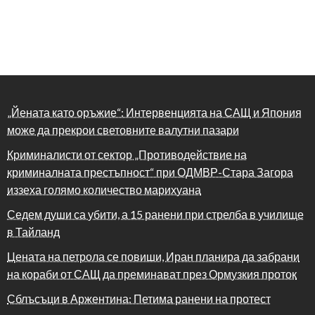
„Йената като оръжие“: Интервенцията на САЩ и Япония
може да прекрои световните валутни пазари
Криминалисти от сектор „Противодействие на
криминалната престъпност“ при ОДМВР-Стара Загора
иззеха голямо количество марихуана
Седем души са убити, а 15 ранени при стрелба в училище
в Тайланд
Цената на петрола се повиши, Иран планира да забрани
на кораби от САЩ да преминават през Ормузкия проток
Сблъсъци в Аржентина: Петима ранени на протест