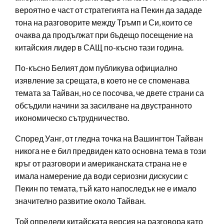
вероятно е част от стратегията на Пекин да зададе
тона на разговорите между Тръмп и Си, които се
очаква да продължат при бъдещо посещение на
китайския лидер в САЩ по-късно тази година.
По-късно Белият дом публикува официално
изявление за срещата, в което не се споменава
темата за Тайван, но се посочва, че двете страни са
обсъдили начини за засилване на двустранното
икономическо сътрудничество.
Според Уанг, от гледна точка на Вашингтон Тайван
никога не е бил предвиден като основна тема в този
кръг от разговори и американската страна не е
имала намерение да води сериозни дискусии с
Пекин по темата, тъй като напоследък не е имало
значително развитие около Тайван.
Той определи китайската версия на разговора като