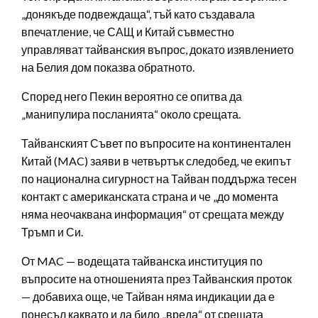
„донякъде подвеждаща“, тъй като създавала
впечатление, че САЩ и Китай съвместно
управляват тайванския въпрос, докато изявлението
на Белия дом показва обратното.
Според него Пекин вероятно се опитва да
„манипулира посланията“ около срещата.
Тайванският Съвет по въпросите на континентален
Китай (MAC) заяви в четвъртък следобед, че екипът
по национална сигурност на Тайван поддържа тесен
контакт с американската страна и че „до момента
няма неочаквана информация“ от срещата между
Тръмп и Си.
От MAC — водещата тайванска институция по
въпросите на отношенията през Тайванския проток
— добавиха още, че Тайван няма индикации да е
понесъл каквато и да било „вреда“ от срещата