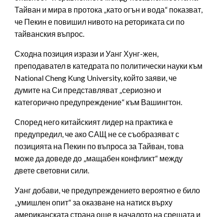
Тайван и мира в протока „като огън и вода“ показват,
че Пекин е повишил нивото на реториката си по
тайванския въпрос.
Сходна позиция изрази и Уанг Хунг-жен,
преподавател в катедрата по политически науки към
National Cheng Kung University, който заяви, че
думите на Си представляват „сериозно и
категорично предупреждение“ към Вашингтон.
Според него китайският лидер на практика е
предупредил, че ако САЩ не се съобразяват с
позицията на Пекин по въпроса за Тайван, това
може да доведе до „мащабен конфликт“ между
двете световни сили.
Уанг добави, че предупреждението вероятно е било
„умишлен опит“ за оказване на натиск върху
американската страна още в началото на срещата и