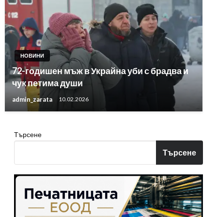
НОВИНИ
72-годишен мъж в Украйна уби с брадва и
чук петима души
admin_zarata
10.02.2026
Търсене
Търсене