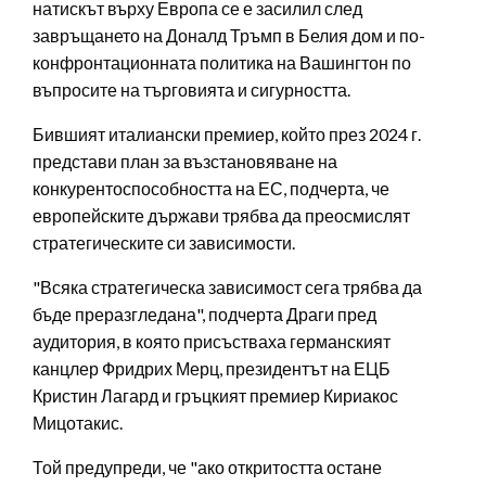
натискът върху Европа се е засилил след
завръщането на Доналд Тръмп в Белия дом и по-
конфронтационната политика на Вашингтон по
въпросите на търговията и сигурността.
Бившият италиански премиер, който през 2024 г.
представи план за възстановяване на
конкурентоспособността на ЕС, подчерта, че
европейските държави трябва да преосмислят
стратегическите си зависимости.
"Всяка стратегическа зависимост сега трябва да
бъде преразгледана", подчерта Драги пред
аудитория, в която присъстваха германският
канцлер Фридрих Мерц, президентът на ЕЦБ
Кристин Лагард и гръцкият премиер Кириакос
Мицотакис.
Той предупреди, че "ако откритостта остане