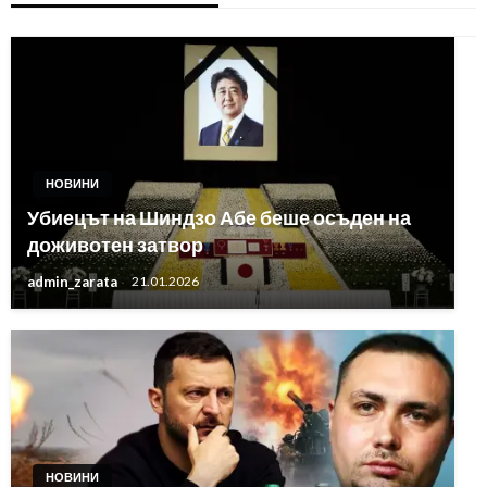
НОВИНИ
Убиецът на Шиндзо Абе беше осъден на
доживотен затвор
admin_zarata
21.01.2026
НОВИНИ