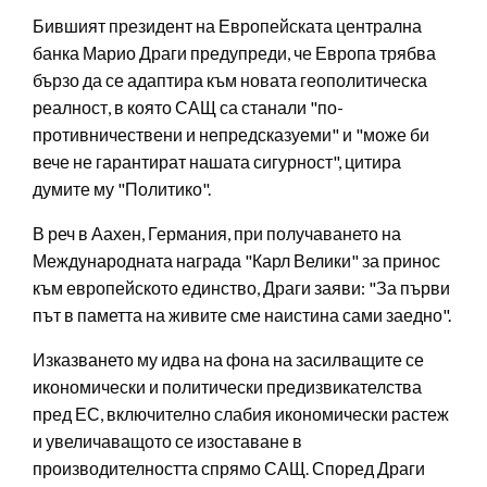
Бившият президент на Европейската централна
банка Марио Драги предупреди, че Европа трябва
бързо да се адаптира към новата геополитическа
реалност, в която САЩ са станали "по-
противничествени и непредсказуеми" и "може би
вече не гарантират нашата сигурност", цитира
думите му "Политико".
В реч в Аахен, Германия, при получаването на
Международната награда "Карл Велики" за принос
към европейското единство, Драги заяви: "За първи
път в паметта на живите сме наистина сами заедно".
Изказването му идва на фона на засилващите се
икономически и политически предизвикателства
пред ЕС, включително слабия икономически растеж
и увеличаващото се изоставане в
производителността спрямо САЩ. Според Драги