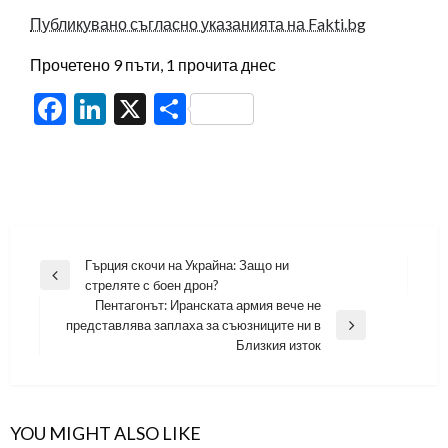
Публикувано съгласно указанията на Fakti.bg
Прочетено 9 пъти, 1 прочита днес
Facebook
LinkedIn
X
Share
Навигация
Гърция скочи на Украйна: Защо ни
Previous
стреляте с боен дрон?
Post
Пентагонът: Иранската армия вече не
представлява заплаха за съюзниците ни в
Next
Близкия изток
Post
YOU MIGHT ALSO LIKE