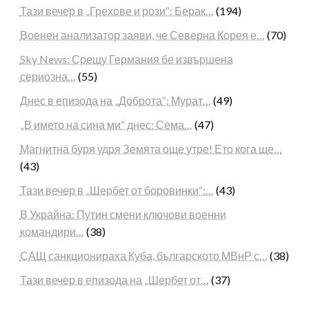
Тази вечер в „Грехове и рози“: Берак…
(194)
Военен анализатор заяви, че Северна Корея е…
(70)
Sky News: Срещу Германия бе извършена
сериозна…
(55)
Днес в епизода на „Доброта“: Мурат…
(49)
„В името на сина ми“ днес: Сема…
(47)
Магнитна буря удря Земята още утре! Ето кога ще…
(43)
Тази вечер в „Шербет от боровинки“:…
(43)
В Украйна: Путин смени ключови военни
командири…
(38)
САЩ санкционираха Куба, българското МВнР с…
(38)
Тази вечер в епизода на „Шербет от…
(37)