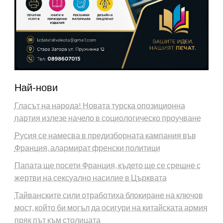
Най-нови
Гласът на народа! Новата турска опозиционна
партия излезе начело в социологическо проучване
Русия се намесва в предизборната кампания във
Франция, алармират френски политици
Папата ще посети Франция, където ще се срещне с
жертви на сексуално насилие в Църквата
Тайванските сили отработиха блокиране на ключов
мост, който би могъл да осигури на китайската армия
пряк път към столицата