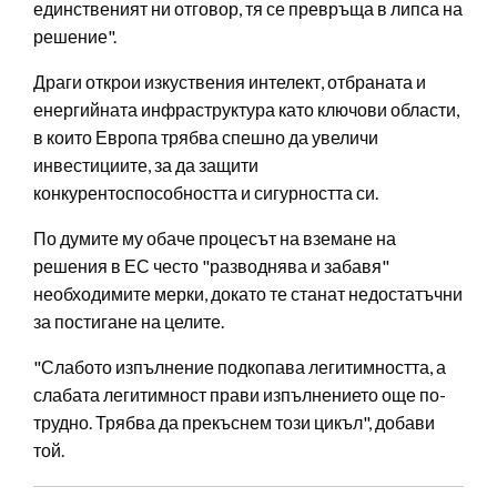
единственият ни отговор, тя се превръща в липса на
решение".
Драги открои изкуствения интелект, отбраната и
енергийната инфраструктура като ключови области,
в които Европа трябва спешно да увеличи
инвестициите, за да защити
конкурентоспособността и сигурността си.
По думите му обаче процесът на вземане на
решения в ЕС често "разводнява и забавя"
необходимите мерки, докато те станат недостатъчни
за постигане на целите.
"Слабото изпълнение подкопава легитимността, а
слабата легитимност прави изпълнението още по-
трудно. Трябва да прекъснем този цикъл", добави
той.