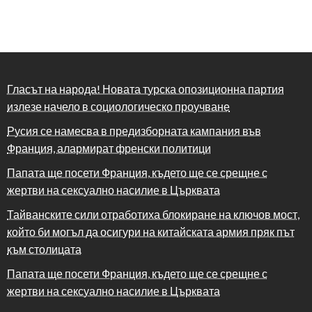
Гласът на народа! Новата турска опозиционна партия
излезе начело в социологическо проучване
Русия се намесва в предизборната кампания във
Франция, алармират френски политици
Папата ще посети Франция, където ще се срещне с
жертви на сексуално насилие в Църквата
Тайванските сили отработиха блокиране на ключов мост,
който би могъл да осигури на китайската армия пряк път
към столицата
Папата ще посети Франция, където ще се срещне с
жертви на сексуално насилие в Църквата