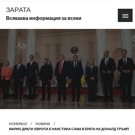
Skip
ЗАРАТА
to
Всякаква информация за всеки
content
HOMEPAGE
НОВИНИ
МАРИО ДРАГИ: ЕВРОПА Е НАИСТИНА САМА В ЕРАТА НА ДОНАЛД ТРЪМП