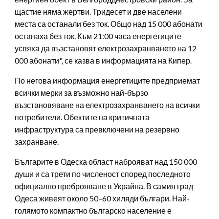
щастие няма жертви. Тридесет и две населени
места са останали без ток. Общо над 15 000 абонати
останаха без ток. Към 21:00 часа енергетиците
успяха да възстановят електрозахранването на 12
000 абонати", се казва в информацията на Кипер.
По негова информация енергетиците предприемат
всички мерки за възможно най-бързо
възстановяване на електрозахранването на всички
потребители. Обектите на критичната
инфраструктура са превключени на резервно
захранване.
Българите в Одеска област наброяват над 150 000
души и са трети по численост според последното
официално преброяване в Украйна. В самия град
Одеса живеят около 50–60 хиляди българи. Най-
голямото компактно българско население е