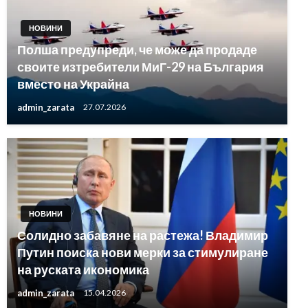
НОВИНИ
Полша предупреди, че може да продаде
своите изтребители МиГ-29 на България
вместо на Украйна
admin_zarata
27.07.2026
НОВИНИ
Солидно забавяне на растежа! Владимир
Путин поиска нови мерки за стимулиране
на руската икономика
admin_zarata
15.04.2026