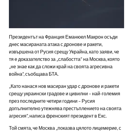
Президентът на Франция Еманюел Макрон осъди
днес масираната атака с дронове и ракети,
извършена от Русия срещу Украйна, като заяви, че
тя е доказателство за „слабостта“ на Москва, която
„не знае как да сложи край на своята агресивна
война“, съобщава БТА.
„Като нанася нов масиран удар с дронове и ракети
срещу украински градове и цивилни – най-големия
през последните четири години – Русия
допълнително утежнява престъплението на своята
агресия“, написа френският президент в Екс.
Той смята, че Москва „показва цялото лицемерие, с