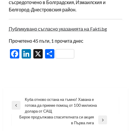
съсредоточено в Болградския, Измаилския и
Белгород-Днестровския район.
Публикувано съгласно указанията на Fakti.bg
Прочетено 45 пъти, 1 прочита днес
Facebook
LinkedIn
X
Share
Навигация
Куба отново остана на тъмно! Хавана е
готова да приеме помощ от 100 милиона
Previous
долара от САЩ
Post
Берое продължава спасителната си акция
Next
в Първа лига
Post