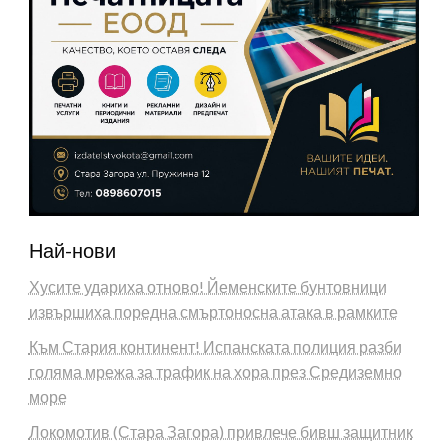
Най-нови
Хусите удариха отново! Йеменските бунтовници
извършиха поредна смъртоносна атака в рамките
Към Стария континент! Испанската полиция разби
голяма мрежа за трафик на хора през Средиземно
море
Локомотив (Стара Загора) привлече бивш защитник