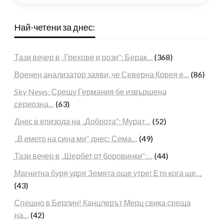
Най-четени за днес:
Тази вечер в „Грехове и рози“: Берак…
(368)
Военен анализатор заяви, че Северна Корея е…
(86)
Sky News: Срещу Германия бе извършена
сериозна…
(63)
Днес в епизода на „Доброта“: Мурат…
(52)
„В името на сина ми“ днес: Сема…
(49)
Тази вечер в „Шербет от боровинки“:…
(44)
Магнитна буря удря Земята още утре! Ето кога ще…
(43)
Спешно в Берлин! Канцлерът Мерц свика среща
на…
(42)