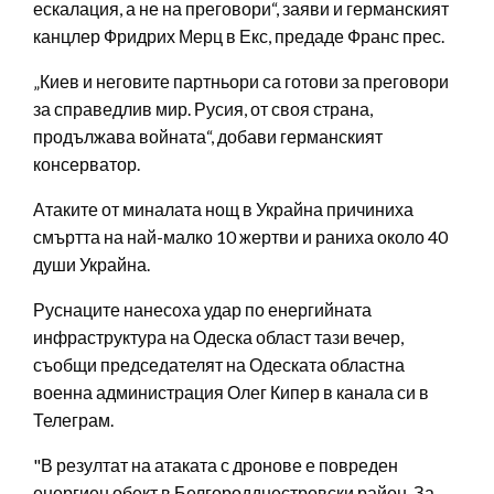
ескалация, а не на преговори“, заяви и германският
канцлер Фридрих Мерц в Екс, предаде Франс прес.
„Киев и неговите партньори са готови за преговори
за справедлив мир. Русия, от своя страна,
продължава войната“, добави германският
консерватор.
Атаките от миналата нощ в Украйна причиниха
смъртта на най-малко 10 жертви и раниха около 40
души Украйна.
Руснаците нанесоха удар по енергийната
инфраструктура на Одеска област тази вечер,
съобщи председателят на Одеската областна
военна администрация Олег Кипер в канала си в
Телеграм.
"В резултат на атаката с дронове е повреден
енергиен обект в Белгородднестровски район. За