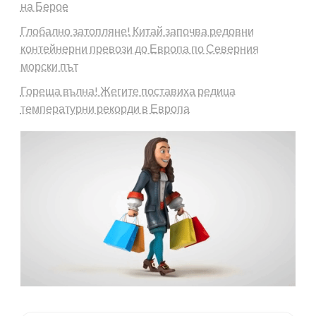
на Берое
Глобално затопляне! Китай започва редовни
контейнерни превози до Европа по Северния
морски път
Гореща вълна! Жегите поставиха редица
температурни рекорди в Европа