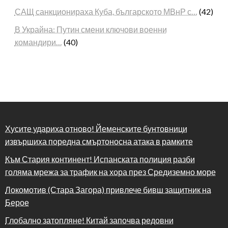
САЩ санкционираха Куба, българското МВнР с…
(42)
В Украйна: Путин смени ключови военни
командири…
(40)
Хусите удариха отново! Йеменските бунтовници
извършиха поредна смъртоносна атака в рамките
Към Стария континент! Испанската полиция разби
голяма мрежа за трафик на хора през Средиземно море
Локомотив (Стара Загора) привлече бивш защитник на
Берое
Глобално затопляне! Китай започва редовни