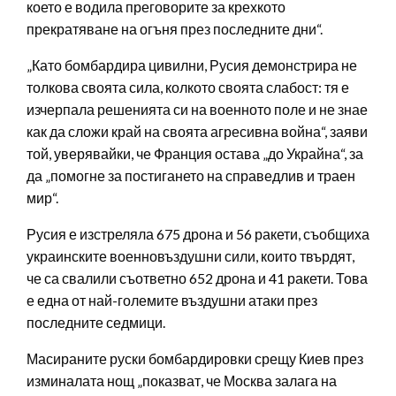
което е водила преговорите за крехкото
прекратяване на огъня през последните дни“.
„Като бомбардира цивилни, Русия демонстрира не
толкова своята сила, колкото своята слабост: тя е
изчерпала решенията си на военното поле и не знае
как да сложи край на своята агресивна война“, заяви
той, уверявайки, че Франция остава „до Украйна“, за
да „помогне за постигането на справедлив и траен
мир“.
Русия е изстреляла 675 дрона и 56 ракети, съобщиха
украинските военновъздушни сили, които твърдят,
че са свалили съответно 652 дрона и 41 ракети. Това
е една от най-големите въздушни атаки през
последните седмици.
Масираните руски бомбардировки срещу Киев през
изминалата нощ „показват, че Москва залага на