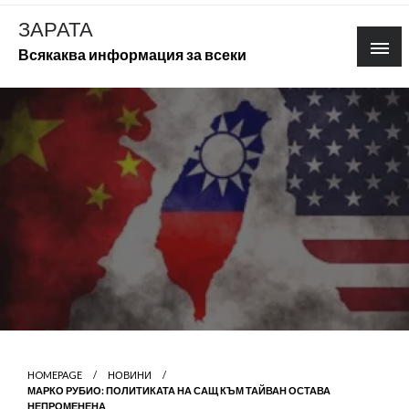
Skip
ЗАРАТА
to
Всякаква информация за всеки
content
HOMEPAGE
НОВИНИ
МАРКО РУБИО: ПОЛИТИКАТА НА САЩ КЪМ ТАЙВАН ОСТАВА
НЕПРОМЕНЕНА