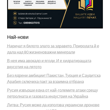
Най-нови
Наричат я бялото злато за здравето. Природата й е
дала над 80 жизненоважни минерали
В нея има авокадо и ягоди. И е хидратиращата
вкусотия на лятото
Без ядрени амбиции! Пакистан, Турция и Саудитска
Арабия сключиха пакт за взаимна отбрана
Русия извърши една от най-големите атаки срещу
петролната и газовата индустрия на Украйна
Литва: Русия може да използва украински дронове