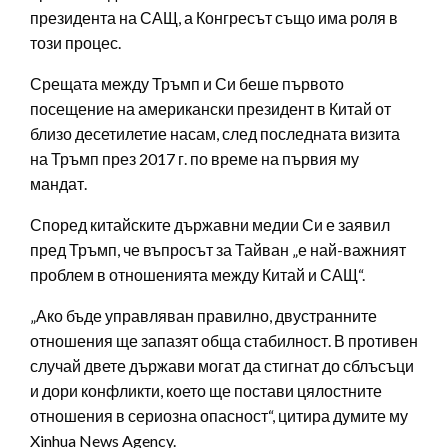
президента на САЩ, а Конгресът също има роля в
този процес.
Срещата между Тръмп и Си беше първото
посещение на американски президент в Китай от
близо десетилетие насам, след последната визита
на Тръмп през 2017 г. по време на първия му
мандат.
Според китайските държавни медии Си е заявил
пред Тръмп, че въпросът за Тайван „е най-важният
проблем в отношенията между Китай и САЩ“.
„Ако бъде управляван правилно, двустранните
отношения ще запазят обща стабилност. В противен
случай двете държави могат да стигнат до сблъсъци
и дори конфликти, което ще постави цялостните
отношения в сериозна опасност“, цитира думите му
Xinhua News Agency.