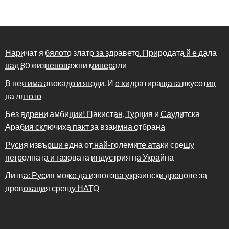
Наричат я бялото злато за здравето. Природата й е дала
над 80 жизненоважни минерали
В нея има авокадо и ягоди. И е хидратиращата вкусотия
на лятото
Без ядрени амбиции! Пакистан, Турция и Саудитска
Арабия сключиха пакт за взаимна отбрана
Русия извърши една от най-големите атаки срещу
петролната и газовата индустрия на Украйна
Литва: Русия може да използва украински дронове за
провокация срещу НАТО