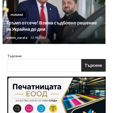
НОВИНИ
Тръмп отсече! Взима съдбовно решение
за Украйна до дни
admin_zarata
22.08.2025
Търсене
Търсене