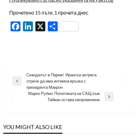
Прочетено 15 пъти, 1 прочита днес
Facebook
LinkedIn
X
Share
Навигация
Скандалът в Париж! Иранска актриса
отрече да има интимна връзка с
Previous
президента Макрон
Post
Марко Рубио: Политиката на САЩ към
Next
Тайван остава непроменена
Post
YOU MIGHT ALSO LIKE