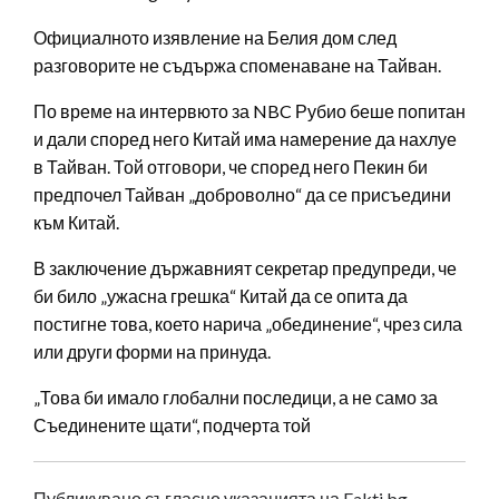
Официалното изявление на Белия дом след
разговорите не съдържа споменаване на Тайван.
По време на интервюто за NBC Рубио беше попитан
и дали според него Китай има намерение да нахлуе
в Тайван. Той отговори, че според него Пекин би
предпочел Тайван „доброволно“ да се присъедини
към Китай.
В заключение държавният секретар предупреди, че
би било „ужасна грешка“ Китай да се опита да
постигне това, което нарича „обединение“, чрез сила
или други форми на принуда.
„Това би имало глобални последици, а не само за
Съединените щати“, подчерта той
Публикувано съгласно указанията на Fakti.bg