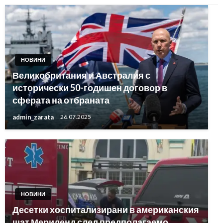
НОВИНИ
Великобритания и Австралия с
исторически 50-годишен договор в
сферата на отбраната
admin_zarata
26.07.2025
НОВИНИ
Десетки хоспитализирани в американския
щат Мериленд след предполагаемо