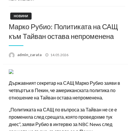
НОВИНИ
Марко Рубио: Политиката на САЩ
към Тайван остава непроменена
Posted
admin_zarata
14.05.2026
on
Държавният секретар на САЩ Марко Рубио заяви в
четвъртък в Пекин, че американската политика по
отношение на Тайван остава непроменена.
„Политиката на САЩ по въпроса за Тайван не се е
променила след срещата, която проведохме тук
днес“, заяви Рубио в интервю за NBC News след