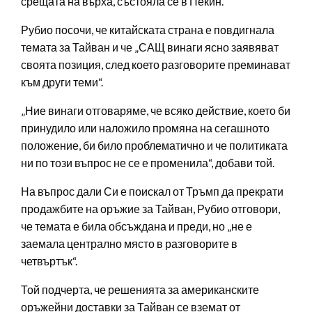
срещата на върха, състояла се в Пекин.
Рубио посочи, че китайската страна е повдигнала
темата за Тайван и че „САЩ винаги ясно заявяват
своята позиция, след което разговорите преминават
към други теми“.
„Ние винаги отговаряме, че всяко действие, което би
принудило или наложило промяна на сегашното
положение, би било проблематично и че политиката
ни по този въпрос не се е променила“, добави той.
На въпрос дали Си е поискал от Тръмп да прекрати
продажбите на оръжие за Тайван, Рубио отговори,
че темата е била обсъждана и преди, но „не е
заемала централно място в разговорите в
четвъртък“.
Той подчерта, че решенията за американските
оръжейни доставки за Тайван се вземат от