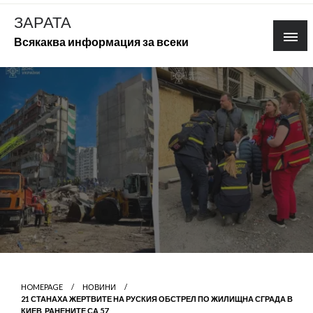
Skip
ЗАРАТА
to
Всякаква информация за всеки
content
HOMEPAGE
НОВИНИ
21 СТАНАХА ЖЕРТВИТЕ НА РУСКИЯ ОБСТРЕЛ ПО ЖИЛИЩНА СГРАДА В
КИЕВ, РАНЕНИТЕ СА 57