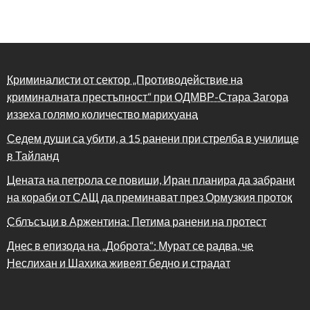
Криминалисти от сектор „Противодействие на
криминалната престъпност“ при ОДМВР-Стара Загора
иззеха голямо количество марихуана
Седем души са убити, а 15 ранени при стрелба в училище
в Тайланд
Цената на петрола се повиши, Иран планира да забрани
на кораби от САЩ да преминават през Ормузкия проток
Сблъсъци в Аржентина: Петима ранени на протест
Днес в епизода на „Доброта“: Мурат се радва, че
Неслихан и Шахика живеят бедно и страдат