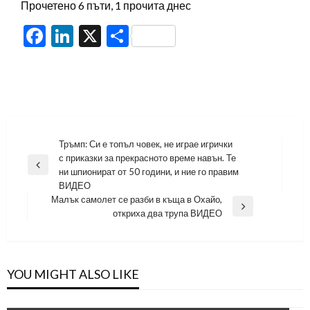
Прочетено 6 пъти, 1 прочита днес
Facebook
LinkedIn
X
Share
Навигация
Тръмп: Си е топъл човек, не играе игрички
с приказки за прекрасното време навън. Те
Previous
ни шпионират от 50 години, и ние го правим
Post
ВИДЕО
Малък самолет се разби в къща в Охайо,
Next
откриха два трупа ВИДЕО
Post
YOU MIGHT ALSO LIKE