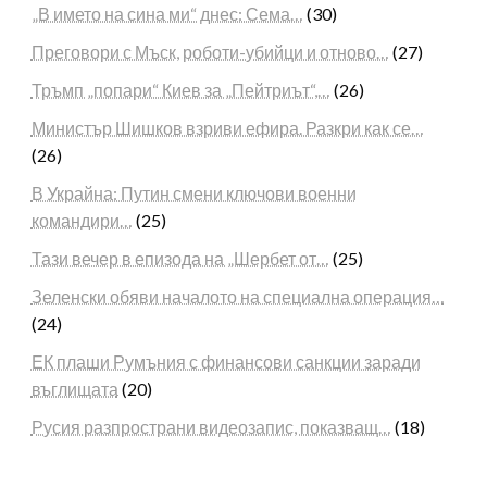
„В името на сина ми“ днес: Сема…
(30)
Преговори с Мъск, роботи-убийци и отново…
(27)
Тръмп „попари“ Киев за „Пейтриът“,…
(26)
Министър Шишков взриви ефира. Разкри как се…
(26)
В Украйна: Путин смени ключови военни
командири…
(25)
Тази вечер в епизода на „Шербет от…
(25)
Зеленски обяви началото на специална операция…
(24)
ЕК плаши Румъния с финансови санкции заради
въглищата
(20)
Русия разпространи видеозапис, показващ…
(18)