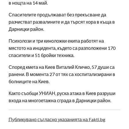
в нощта на 14 май.
Спасителите продължават без прекъсване да
разчистват развалините и да търсят хора в къща в
Дарницки район.
Психолози и три киноложки екипа работят на
мястото на инцидента, където са разположени 170
спасители и 51 бройки техника.
Според кмета на Киев Виталий Кличко, 57 души са
ранени. В момента 27 от тях са хоспитализирани в
болниците на Киев.
Както съобщи УНИАН, руска атака в Киев разруши
входа на многоетажна сграда в Дарницки район.
Публикувано съгласно указанията на Fakti.bg