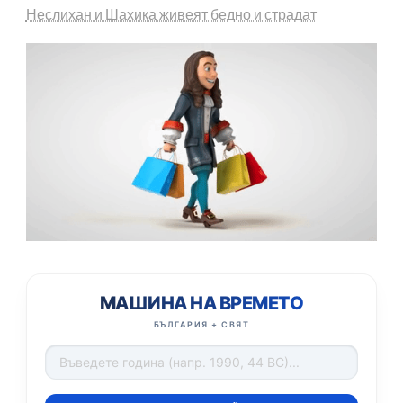
Неслихан и Шахика живеят бедно и страдат
МАШИНА НА ВРЕМЕТО
БЪЛГАРИЯ + СВЯТ