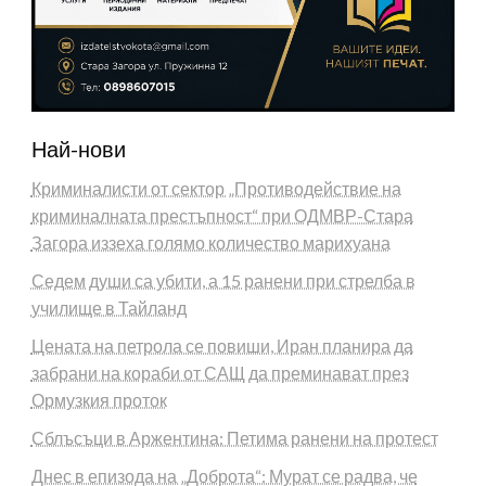
Най-нови
Криминалисти от сектор „Противодействие на
криминалната престъпност“ при ОДМВР-Стара
Загора иззеха голямо количество марихуана
Седем души са убити, а 15 ранени при стрелба в
училище в Тайланд
Цената на петрола се повиши, Иран планира да
забрани на кораби от САЩ да преминават през
Ормузкия проток
Сблъсъци в Аржентина: Петима ранени на протест
Днес в епизода на „Доброта“: Мурат се радва, че