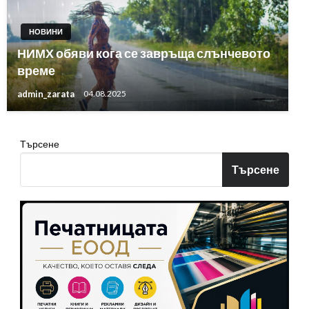
НОВИНИ
НИМХ обяви кога се завръща слънчевото
време
admin_zarata
04.08.2025
Търсене
Търсене