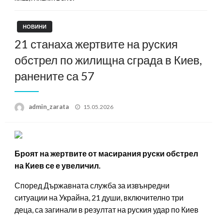
НОВИНИ
21 станаха жертвите на руския
обстрел по жилищна сграда в Киев,
ранените са 57
Posted
admin_zarata
15.05.2026
on
Броят на жертвите от масирания руски обстрел
на Киев се е увеличил.
Според Държавната служба за извънредни
ситуации на Украйна, 21 души, включително три
деца, са загинали в резултат на руския удар по Киев