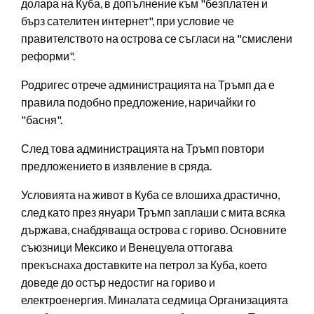
долара на Куба, в допълнение към "безплатен и
бърз сателитен интернет", при условие че
правителството на острова се съгласи на "смислени
реформи".
Родригес отрече администрацията на Тръмп да е
правила подобно предложение, наричайки го
"басня".
След това администрацията на Тръмп повтори
предложението в изявление в сряда.
Условията на живот в Куба се влошиха драстично,
след като през януари Тръмп заплаши с мита всяка
държава, снабдяваща острова с гориво. Основните
съюзници Мексико и Венецуела оттогава
прекъснаха доставките на петрол за Куба, което
доведе до остър недостиг на гориво и
електроенергия. Миналата седмица Организацията