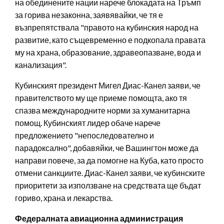
на обединените нации нарече блокадата на Тръмп
за горива незаконна, заявявайки, че тя е
възпрепятствала "правото на кубинския народ на
развитие, като същевременно е подкопала правата
му на храна, образование, здравеопазване, вода и
канализация".
Кубинският президент Мигел Диас-Канел заяви, че
правителството му ще приеме помощта, ако тя
спазва международните норми за хуманитарна
помощ. Кубинският лидер обаче нарече
предложението "непоследователно и
парадоксално", добавяйки, че Вашингтон може да
направи повече, за да помогне на Куба, като просто
отмени санкциите. Диас-Канел заяви, че кубинските
приоритети за използване на средствата ще бъдат
гориво, храна и лекарства.
Федералната авиационна администрация