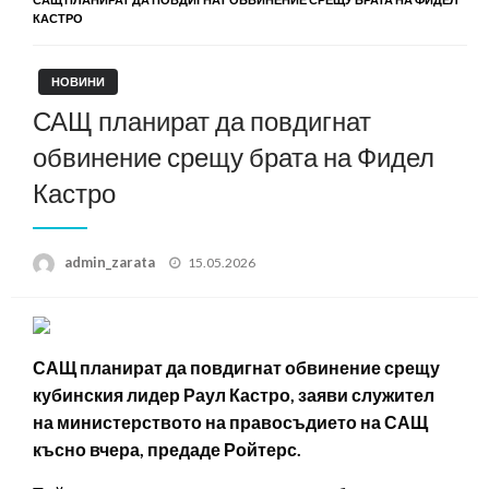
КАСТРО
НОВИНИ
САЩ планират да повдигнат
обвинение срещу брата на Фидел
Кастро
Posted
admin_zarata
15.05.2026
on
САЩ планират да повдигнат обвинение срещу
кубинския лидер Раул Кастро, заяви служител
на министерството на правосъдието на САЩ
късно вчера, предаде Ройтерс.