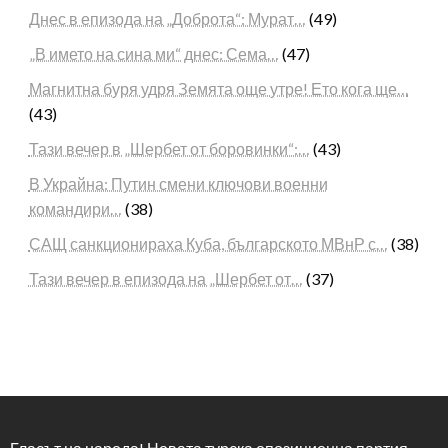
Днес в епизода на „Доброта“: Мурат…
(49)
„В името на сина ми“ днес: Сема…
(47)
Магнитна буря удря Земята още утре! Ето кога ще…
(43)
Тази вечер в „Шербет от боровинки“:…
(43)
В Украйна: Путин смени ключови военни
командири…
(38)
САЩ санкционираха Куба, българското МВнР с…
(38)
Тази вечер в епизода на „Шербет от…
(37)