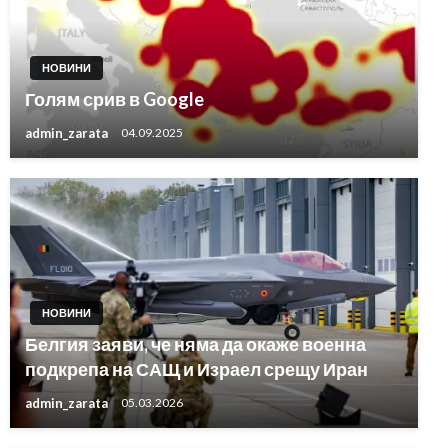
НОВИНИ
Голям срив в Google
admin_zarata
04.09.2025
НОВИНИ
Белгия заяви, че няма да окаже военна
подкрепа на САЩ и Израел срещу Иран
admin_zarata
05.03.2026