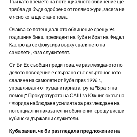
Тъй като времето на потенциалното обвинение ще
трябва да бъде одобрено от голямо жури, засега не
е ясно кога ще стане това.
Очаква се потенциалното обвинение срещу 94-
годишния бивш президент на Куба и брат на Фидел
Кастро да се фокусира върху свалянето на
самолети, каза служителят.
Си Би Ес съобщи преди това, че разглежданото по
делото поведение е свързано със смъртоносното
сваляне на самолети от Куба през 1996 г.,
управлявани от хуманитарната група "Братя на
помощ". Прокуратурата на САЩ за Южния окръг на
Флорида наблюдава усилията за разглеждане на
потенциални наказателни обвинения срещу висши
кубински държавни служители.
Куба заяви, че би разгледала предложение на