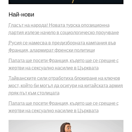
Най-нови
Гласът на народа! Новата турска опозиционна
партия излезе начело в социологическо проучване
Русия се намесва в предизборната кампания във
Франция, алармират френски политици
Папата ще посети Франция, където ще се срещне с
жертви на сексуално насилие в Църквата
Тайванските сили отработиха блокиране на ключов
мост, който би могъл да осигури на китайската армия
пряк път към столицата
Папата ще посети Франция, където ще се срещне с
жертви на сексуално насилие в Църквата