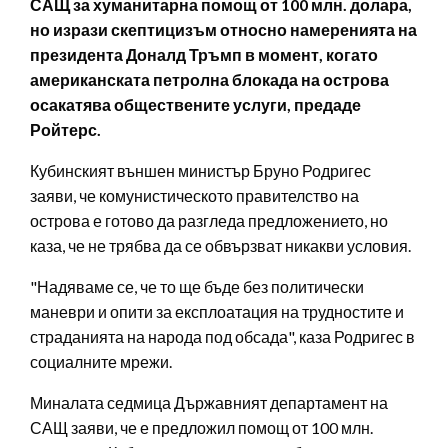
САЩ за хуманитарна помощ от 100 млн. долара,
но изрази скептицизъм относно намеренията на
президента Доналд Тръмп в момент, когато
американската петролна блокада на острова
осакатява обществените услуги, предаде
Ройтерс.
Кубинският външен министър Бруно Родригес
заяви, че комунистическото правителство на
острова е готово да разгледа предложението, но
каза, че не трябва да се обвързват никакви условия.
"Надяваме се, че то ще бъде без политически
маневри и опити за експлоатация на трудностите и
страданията на народа под обсада", каза Родригес в
социалните мрежи.
Миналата седмица Държавният департамент на
САЩ заяви, че е предложил помощ от 100 млн.