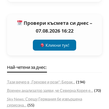
Провери късмета си днес –
07.08.2026 16:22
Кликни тук!
Най-четени за днес:
Тази вечер в „Грехове и рози“: Берак…
(194)
Военен анализатор заяви, че Северна Корея е…
(70)
Sky News: Срещу Германия бе извършена
сериозна…
(55)