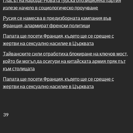
Гласът на народа! Новата турска опозиционна партия
излезе начело в социологическо проучване
Русия се намесва в предизборната кампания във
Франция, алармират френски политици
Папата ще посети Франция, където ще се срещне с
жертви на сексуално насилие в Църквата
Тайванските сили отработиха блокиране на ключов мост,
който би могъл да осигури на китайската армия пряк път
към столицата
Папата ще посети Франция, където ще се срещне с
жертви на сексуално насилие в Църквата
39