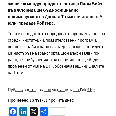
заяви, че международното летище Палм Бийч
във Флорида ще бъде официално
преименувано на Доналд Тръмп, считано от 9
юли, предаде Ройтерс.
Това е поредното от поредица от преименуване на
сгради, институции, правителствени програми,
военни кораби и пари на американския президент.
Министърът на транспорта Шон Дъфи заяви по-
рано, че трибуквеният код на летището ще бъде
променен от PBI на DJT, обозначаващ инициалите
на Тръмп.
Публикувано съгласно указанията на Fakti.bg
Прочетено 13 пъти, 1 прочита днес
Facebook
LinkedIn
X
Share