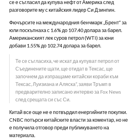
се е съгласил да купува нефт от Америка след
разговорите му с китайския лидер Си Дзинпин.
Фючърсите на международния бенчмарк „Брент“ за
юли поскъпнаха с 1.6% до 107.40 долара за барел.
Американският лек суров петрол (WTI) за юни
добави 1.55% до 102.74 долара за барел.
Те се съгласиха, че искат да купуват петрол от
Съединените щати, ще отидат в Тексас, ще
започнем да изпращаме китайски кораби към
Тексас, Луизиана и Аляска“, заяви Тръмп в
предварително записано интервю за Fox News
след срещата си със Си.
Китай все още не е потвърдил енергийните покупки.
CNBC потърси китайските власти за коментар, но не
е получила отговор преди публикуването на
материала.