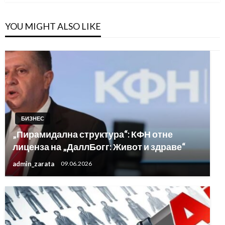
YOU MIGHT ALSO LIKE
БИЗНЕС
„Пирамидална структура“: КФН отне
лиценза на „ДаллБогг: Живот и здраве“
admin_zarata
09.06.2026