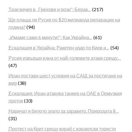
Тази вечер в „Грехове и рози“: Берак…
(217)
Ще плаща ли Русия по $20 милиарда репарации на
година?
(94)
„Имаме само 6 минути!“: Как Украйна…
(61)
Ескалация в Украйна: Ракетен удар по Киев и…
(54)
Русия извърши една от най-големите атаки срещу…
(47)
Иран постави шест условия на САЩ за постигане на
мир
(38)
Ескалация: Иран атакува танкер на ОАЕ в Ормузкия
проток
(33)
Наричат я бялото злато за здравето. Природата й…
(31)
Протест на Крит срещу кораб с израелски туристи