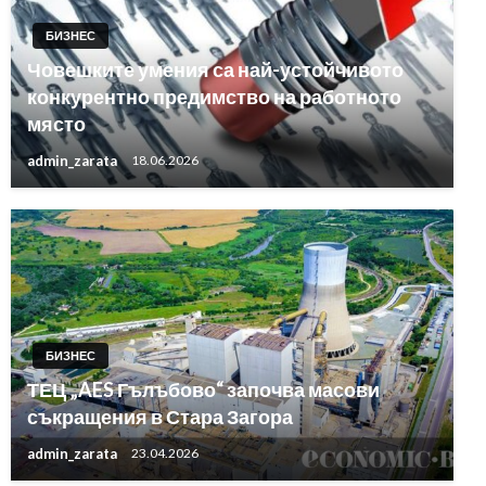
БИЗНЕС
Човешките умения са най-устойчивото
конкурентно предимство на работното
място
admin_zarata
18.06.2026
БИЗНЕС
ТЕЦ „AES Гълъбово“ започва масови
съкращения в Стара Загора
admin_zarata
23.04.2026