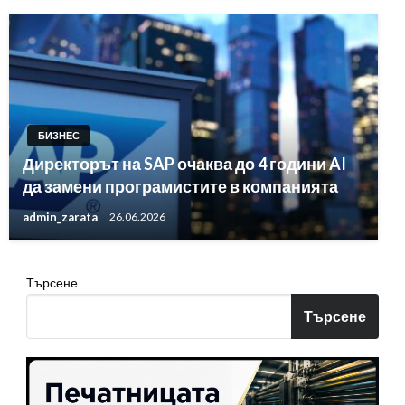
БИЗНЕС
Директорът на SAP очаква до 4 години AI
да замени програмистите в компанията
admin_zarata
26.06.2026
Търсене
Търсене