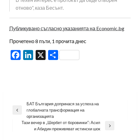
отново“, каза Бесънт.
Публикувано съгласно указанията на Economic.bg
Прочетено 8 пъти, 1 прочита днес
Facebook
LinkedIn
X
Share
Навигация
БАТ България допринася за успеха на
глобалната трансформация на
Previous
организацията
Post
Тази вечер в „Шербет от боровинки“: Асил
Next
и Абидин преживяват истински шок
Post