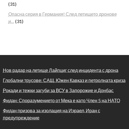
(31)
Опасна серия в Германия! След летището дронове
и…
(31)
Нов радар на летище Лайпциг след инцидента с дрона
Глобални трусове: САЩ, Южен Кавказ и петролната криза
Рокади и тежки загуби за ВСУ в Запорожие и Донбас
Фидан: Споразумението от Мека е като Член 5 на НАТО
Фидан призова за изолация на Израел, Иран с
предупреждение