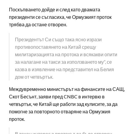
Поскъпването дойде и след като двамата
президенти се съгласиха, че Ормузкият проток
трябва да остане отворен.
Президентът Си също така ясно изрази
противопоставянето на Китай срещу
милитаризацията на протока и всякакви опити
за налагане на такси за използването му“, се
казва в изявление на представител на Белия
дом от четвъртък.
Междувременно министърът на финансите на САЩ,
Скот Бесънт, заяви пред CNBC в интервю в
четвъртък, че Китай ще работи зад кулисите, за да
помогне за повторното отваряне на Ормузкия
проток.
В техен интерес е протокът да бъде отворен