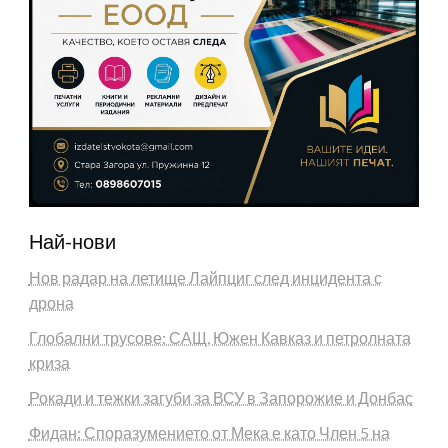
Най-нови
Нов радар на летище Лайпциг след инцидента с
дрона
Глобални трусове: САЩ, Южен Кавказ и петролната
криза
Рокади и тежки загуби за ВСУ в Запорожие и Донбас
Фидан: Споразумението от Мека е като Член 5 на