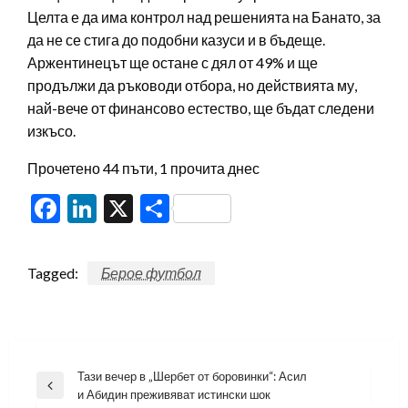
Целта е да има контрол над решенията на Банато, за
да не се стига до подобни казуси и в бъдеще.
Аржентинецът ще остане с дял от 49% и ще
продължи да ръководи отбора, но действията му,
най-вече от финансово естество, ще бъдат следени
изкъсо.
Прочетено 44 пъти, 1 прочита днес
Facebook
LinkedIn
X
Share
Tagged:
Берое футбол
Навигация
Тази вечер в „Шербет от боровинки“: Асил
Previous
и Абидин преживяват истински шок