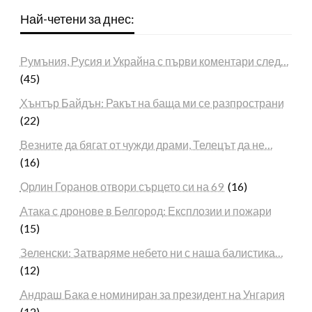
Най-четени за днес:
Румъния, Русия и Украйна с първи коментари след…
(45)
Хънтър Байдън: Ракът на баща ми се разпространи
(22)
Везните да бягат от чужди драми, Телецът да не…
(16)
Орлин Горанов отвори сърцето си на 69
(16)
Атака с дронове в Белгород: Експлозии и пожари
(15)
Зеленски: Затваряме небето ни с наша балистика…
(12)
Андраш Бака е номиниран за президент на Унгария
(12)