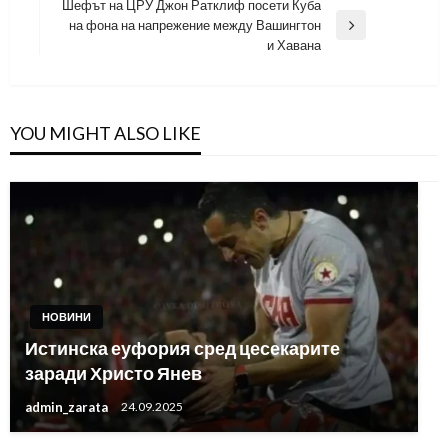
Post
Шефът на ЦРУ Джон Ратклиф посети Куба
на фона на напрежение между Вашингтон
Next
и Хавана
Post
YOU MIGHT ALSO LIKE
НОВИНИ
Истинска еуфория сред цесекарите
заради Христо Янев
admin_zarata
24.09.2025