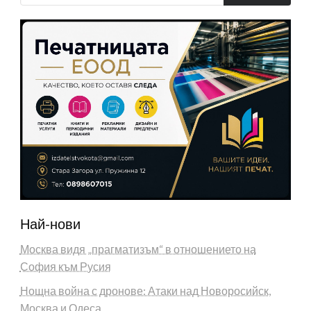
Най-нови
Москва видя „прагматизъм“ в отношението на
София към Русия
Нощна война с дронове: Атаки над Новоросийск,
Москва и Одеса