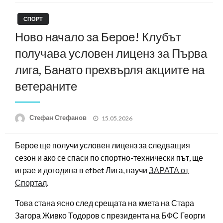
СПОРТ
Ново начало за Берое! Клубът
получава условен лиценз за Първа
лига, Банато прехвърля акциите на
ветераните
Posted
Стефан Стефанов
15.05.2026
on
Берое ще получи условен лиценз за следващия
сезон и ако се спаси по спортно-технически път, ще
играе и догодина в efbet Лига, научи
ЗАРАТА от
Спортал
.
Това стана ясно след срещата на кмета на Стара
Загора Живко Тодоров с президента на БФС Георги