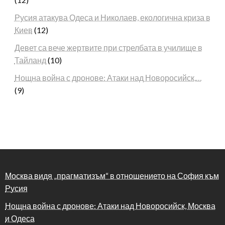
Русия атакува Одеса и Николаев, екологична криза в
Киев
(12)
Девет са вече жертвите при стрелбата в училище в
Тайланд
(10)
Нощна война с дронове: Атаки над Новоросийск,…
(9)
Москва видя „прагматизъм“ в отношението на София към
Русия
Нощна война с дронове: Атаки над Новоросийск, Москва
и Одеса