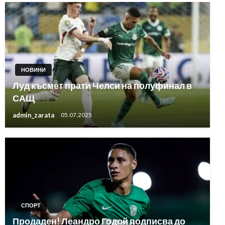
НОВИНИ
Луд късмет прати Челси на полуфинал в
САЩ
admin_zarata
05.07.2025
СПОРТ
Продаден! Леандро Годой подписва до