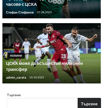
часове с ЦСКА
Стефан Стефанов
07.08.2025
НОВИНИ
ЦСКА може да осъществи милионен
трансфер
admin_zarata
10.10.2025
Търсене
Търсене