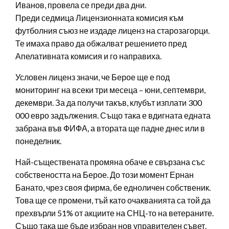
Иванов, провела се преди два дни.
Преди седмица Лицензионната комисия към
футболния съюз не издаде лиценз на старозагорци.
Те имаха право да обжалват решението пред
Апелативната комисия и го направиха.
Условен лиценз значи, че Берое ще е под
мониторинг на всеки три месеца – юни, септември,
декември. За да получи такъв, клубът изплати 300
000 евро задължения. Също така е вдигната едната
забрана във ФИФА, а втората ще падне днес или в
понеделник.
Най-съществената промяна обаче е свързана със
собствеността на Берое. До този момент Ернан
Банато, чрез своя фирма, бе едноличен собственик.
Това ще се промени, тъй като очакванията са той да
прехвърли 51% от акциите на СНЦ-то на ветераните.
Също така ще бъде избран нов управителен съвет.