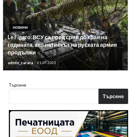
НОВИНИ
Le Figaro: ВСУ са пред срив до края на
годината, ако натискът на руската армия
продължи
admin_zarata
21.07.2025
Търсене
Търсене