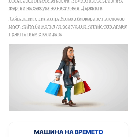
Папата ще посети Франция, където ще се срещне с
жертви на сексуално насилие в Църквата
Тайванските сили отработиха блокиране на ключов
мост, който би могъл да осигури на китайската армия
пряк път към столицата
МАШИНА НА ВРЕМЕТО