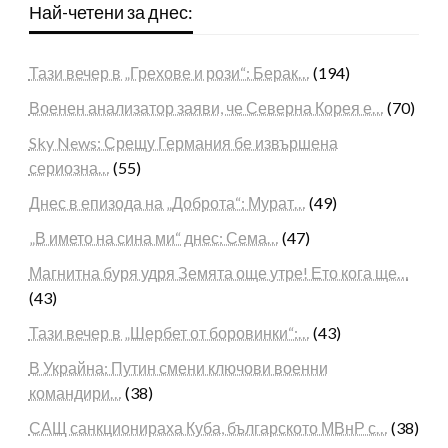
Най-четени за днес:
Тази вечер в „Грехове и рози“: Берак…
(194)
Военен анализатор заяви, че Северна Корея е…
(70)
Sky News: Срещу Германия бе извършена
сериозна…
(55)
Днес в епизода на „Доброта“: Мурат…
(49)
„В името на сина ми“ днес: Сема…
(47)
Магнитна буря удря Земята още утре! Ето кога ще…
(43)
Тази вечер в „Шербет от боровинки“:…
(43)
В Украйна: Путин смени ключови военни
командири…
(38)
САЩ санкционираха Куба, българското МВнР с…
(38)