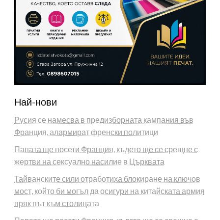
Най-нови
Русия се намесва в предизборната кампания във
Франция, алармират френски политици
Папата ще посети Франция, където ще се срещне с
жертви на сексуално насилие в Църквата
Тайванските сили отработиха блокиране на ключов
мост, който би могъл да осигури на китайската армия
пряк път към столицата