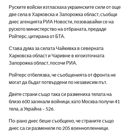
Руските войски изтласкаха украинските сили от още
две села в Харковска и Запорожка област, съобщи
днес агенцията РИА Новости, позовавайки се на
руското министерство на отбраната, предаде
Ройтерс, цитирана от БТА.
Става дума за селата Чайкивка в северната
Харковска област и Чаривне в югоизточната
Запорожка област, посочи РИА.
Ройтерс отбелязва, че съобщенията от фронта не
могат да бъдат потвърдени по независим път.
Двете страни също така си размениха телата на
близо 600 загинали войници, като Москва получи 41
тела, а Украйна – 526.
По-рано днес беше съобщено, че страните също
днес са си разменили по 205 военнопленници.