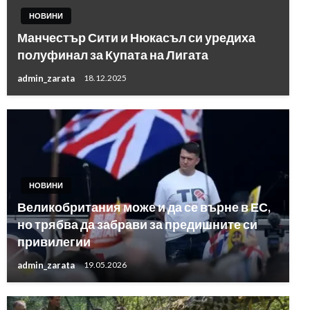
НОВИНИ
Манчестър Сити и Нюкасъл си уредиха
полуфинал за Купата на Лигата
admin_zarata
18.12.2025
НОВИНИ
Великобритания може и да се върне в ЕС,
но трябва да забрави за предишните си
привилегии
admin_zarata
19.05.2026