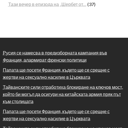
Тази вечер в епизода на „Шербет от…
(37)
Русия се намесва в предизборната кампания във
Франция, алармират френски политици
Папата ще посети Франция, където ще се срещне с
жертви на сексуално насилие в Църквата
Тайванските сили отработиха блокиране на ключов мост,
който би могъл да осигури на китайската армия пряк път
към столицата
Папата ще посети Франция, където ще се срещне с
жертви на сексуално насилие в Църквата