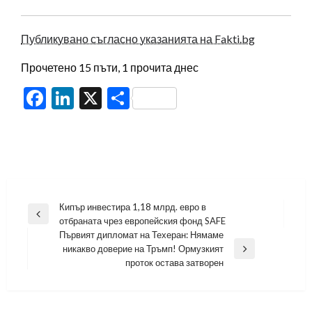
Публикувано съгласно указанията на Fakti.bg
Прочетено 15 пъти, 1 прочита днес
Facebook
LinkedIn
X
Share
Навигация
Кипър инвестира 1,18 млрд. евро в
Previous
отбраната чрез европейския фонд SAFE
Post
Първият дипломат на Техеран: Нямаме
никакво доверие на Тръмп! Ормузкият
Next
проток остава затворен
Post