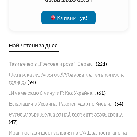
Кликни тук!
Най-четени за днес:
Тази вечер в „Грехове и рози“: Берак…
(221)
Ще плаща ли Русия по $20 милиарда репарации на
година?
(94)
„Имаме само 6 минути!“: Как Украйна…
(61)
Ескалация в Украйна: Ракетен удар по Киев и…
(54)
Русия извърши една от най-големите атаки срещу…
(47)
Иран постави шест условия на САЩ за постигане на