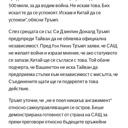
500 мили, за да водим война. Не искам това. Бих
искал те да се успокоят. Искам и Китай да се
успокои“, обясни Тръмп.
Слез срещата си със Си Дзинпин Доналд Тръмп
предупреди Тайван да не обявява официална
независимост. Пред Fox News Тръмп заяви, че САЩ
не желаят войни и изрази мнение, че ако статуквото
се запази, Китай ще се съгласи с това. Той обаче
подчерта, че Вашингтон не иска Тайван да
предприема стъпки към независимост с мисълта, че
Съединените щати ще ги подкрепят в това
действие.
Тръмп уточни, че „не е поел никакъв ангажимент“
относно самоуправляващия се остров. Беше
демонстрирана готовност от страна на САЩ за
преки преговори относно бъдещите оръжейни