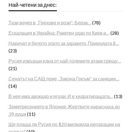
Най-четени за днес:
Тази вечер в „Грехове и рози“: Берак…
(78)
Ескалация в Украйна: Ракетен удар по Киев и…
(28)
Наричат я бялото злато за здравето. Природата й…
(23)
Русия извърши една от най-големите атаки срещу…
(21)
Сенатът на САЩ прие „Закона Греъм“ за санкции…
(14)
В нея има авокадо и ягоди. И е хидратиращата…
(13)
Земетресението в Япония: Жертвите нараснаха до
39 души
(11)
Ще плаща ли Русия по $20 милиарда репарации на
година?
(10)