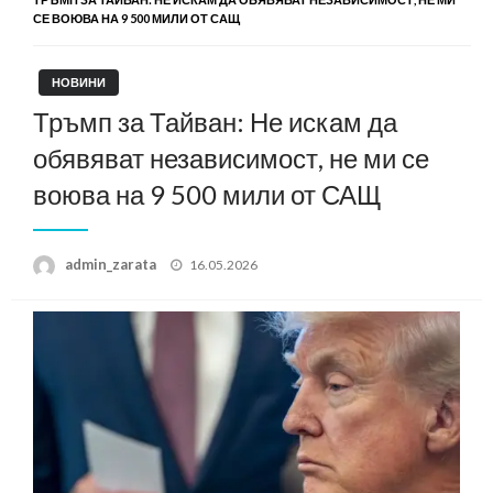
СЕ ВОЮВА НА 9 500 МИЛИ ОТ САЩ
НОВИНИ
Тръмп за Тайван: Не искам да
обявяват независимост, не ми се
воюва на 9 500 мили от САЩ
Posted
admin_zarata
16.05.2026
on