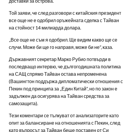
доставки за острова.
Той заяви, че след разговори с китайския президент
все още не е одобрил оръжейната сделка с Тайван
на стойност 14 милиарда долара.
„Все още не съм я одобрил. Ще видим какво ще се
случи. Може би ще го направя, може би не“, каза.
Държавният секретар Марко Рубио потвърди в
последващо интервю, че дългогодишната политика
на САЩ спрямо Тайван остава непроменена
(Вашингтон поддържа дипломатически отношения с
Пекин под принципа за „Един Китай“, но по закон е
задължен да осигурява на Тайван средства за
самозащита).
Тези коментари се тълкуват от анализаторите като
опит за балансиране на отношенията с Пекин, след
като въпросът за Тайван беше поставен от Си