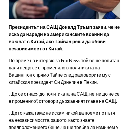
Президентът на САЩ Доналд Тръмп заяви, че не
иска да нареди на американските военни да
воюват с Китай, ако Тайван реши да обяви
независимост от Китай.
По време на интервю за Fox News той беше попитан
дали нещо се е променило в политиката на
Вашингтон спрямо Тайпе след разговорите му с
китайския президент Си Дзинпин в Пекин.
„Що се отнася до политиката на САЩ, не, нищо не се
е променило“, отговори държавният глава на САЩ.
„Ще го кажа така: не искам никой да поеме по пътя
на независимостта, защото, както знаете,
предположението беше, че ще трябва да изминем 9