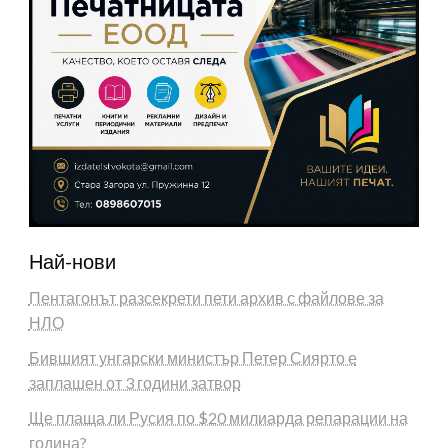
Най-нови
Пентагонът разсекрети пети архив с файлове за
НЛО
Бившият унгарски министър Петер Сиярто е
заплашен от 3 години затвор
Ще плаща ли Русия по $20 милиарда репарации на
година?