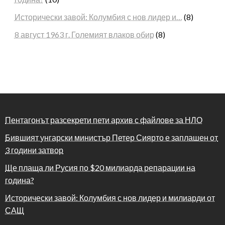
Исторически завой: Колумбия с нов лидер и…
(8)
8 август 1963 г. Големият влаков обир
(8)
Пентагонът разсекрети пети архив с файлове за НЛО
Бившият унгарски министър Петер Сиярто е заплашен от
3 години затвор
Ще плаща ли Русия по $20 милиарда репарации на
година?
Исторически завой: Колумбия с нов лидер и милиарди от
САЩ