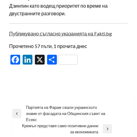
Дзинпин като водещ приоритет по време на
двустранните разговори.
Публикувано съгласно указанията на Fakti.bg
Прочетено 57 пъти, 1 прочита днес
Facebook
LinkedIn
X
Share
Навигация
Партията на Фараж свали украинското
знаме от фасадата на Общинския съвет на
Previous
Есекс
Post
Кремъл представя само позитивни данни
Next
за икономиката