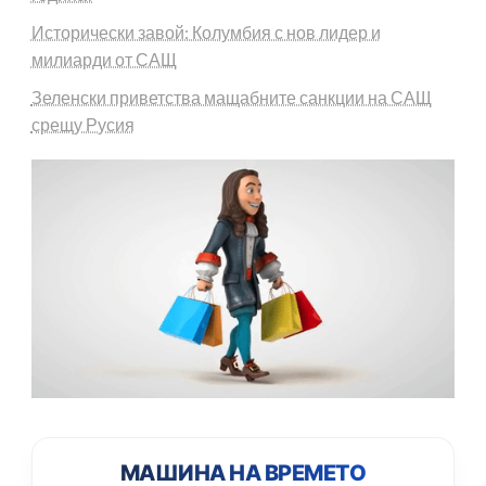
Исторически завой: Колумбия с нов лидер и
милиарди от САЩ
Зеленски приветства мащабните санкции на САЩ
срещу Русия
МАШИНА НА ВРЕМЕТО