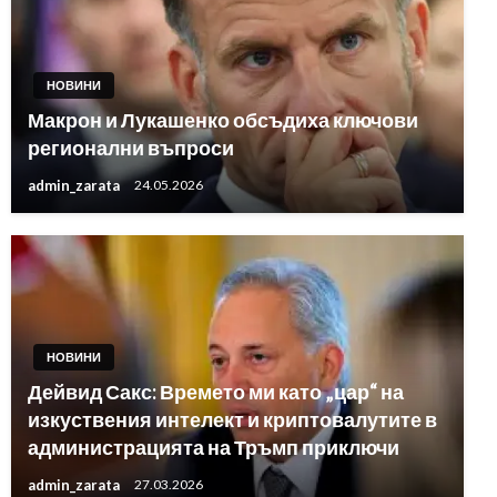
НОВИНИ
Макрон и Лукашенко обсъдиха ключови
регионални въпроси
admin_zarata
24.05.2026
НОВИНИ
Дейвид Сакс: Времето ми като „цар“ на
изкуствения интелект и криптовалутите в
администрацията на Тръмп приключи
admin_zarata
27.03.2026