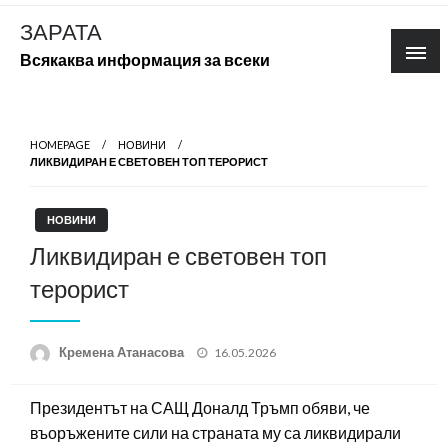
Skip
ЗАРАТА
to
Всякаква информация за всеки
content
HOMEPAGE
НОВИНИ
ЛИКВИДИРАН Е СВЕТОВЕН ТОП ТЕРОРИСТ
НОВИНИ
Ликвидиран е световен топ
терорист
Posted
Кремена Атанасова
16.05.2026
on
Президентът на САЩ Доналд Тръмп обяви, че
въоръжените сили на страната му са ликвидирали