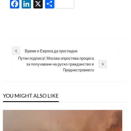
Facebook
LinkedIn
X
Share
Навигация
Време е Европа да прогледне
Previous
Путин подписа! Москва опростява процеса
Post
за получаване на руско гражданство в
Next
Приднестровието
Post
YOU MIGHT ALSO LIKE