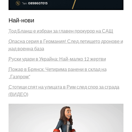
Най-нови
Тод Бланш е избран за главен прокурор на САЩ
Опасна серия в Германия! След летището дронове и
над военна база
Руски удари в Украйна: Най-малко 12 жертви
Пожар в Брянск: Четирима ранени в склад на
„Газпром“
Стотици спят на улицата в Рим след спор за сграда
(ВИДЕО)