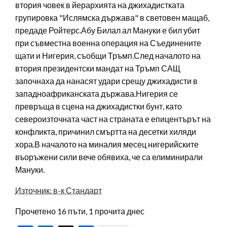
втория човек в йерархията на джихадистката
групировка "Ислямска държава" в световен мащаб,
предаде Ройтерс.Абу Билал ал Мануки е бил убит
при съвместна военна операция на Съединените
щати и Нигерия, съобщи Тръмп.След началото на
втория президентски мандат на Тръмп САЩ
започнаха да нанасят удари срещу джихадисти в
западноафриканската държава.Нигерия се
превръща в сцена на джихадистки бунт, като
североизточната част на страната е епицентърът на
конфликта, причинил смъртта на десетки хиляди
хора.В началото на миналия месец нигерийските
въоръжени сили вече обявиха, че са елиминирали
Мануки.
Източник: в-к Стандарт
Прочетено 16 пъти, 1 прочита днес