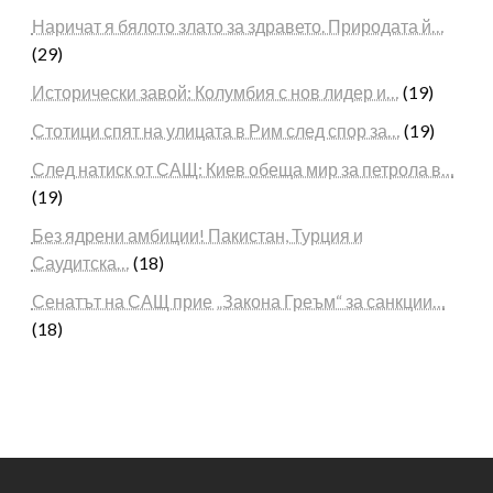
Наричат я бялото злато за здравето. Природата й…
(29)
Исторически завой: Колумбия с нов лидер и…
(19)
Стотици спят на улицата в Рим след спор за…
(19)
След натиск от САЩ: Киев обеща мир за петрола в…
(19)
Без ядрени амбиции! Пакистан, Турция и
Саудитска…
(18)
Сенатът на САЩ прие „Закона Греъм“ за санкции…
(18)