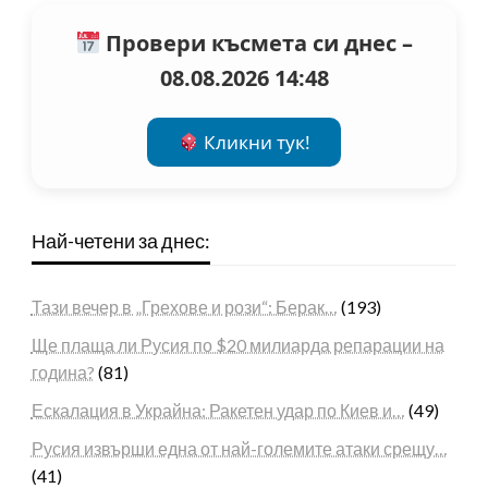
Провери късмета си днес –
08.08.2026 14:48
Кликни тук!
Най-четени за днес:
Тази вечер в „Грехове и рози“: Берак…
(193)
Ще плаща ли Русия по $20 милиарда репарации на
година?
(81)
Ескалация в Украйна: Ракетен удар по Киев и…
(49)
Русия извърши една от най-големите атаки срещу…
(41)