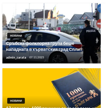
НОВИНИ
Сръбска фолклорна група беше
нападната в хърватския град Сплит
admin_zarata
07.11.2025
НОВИНИ