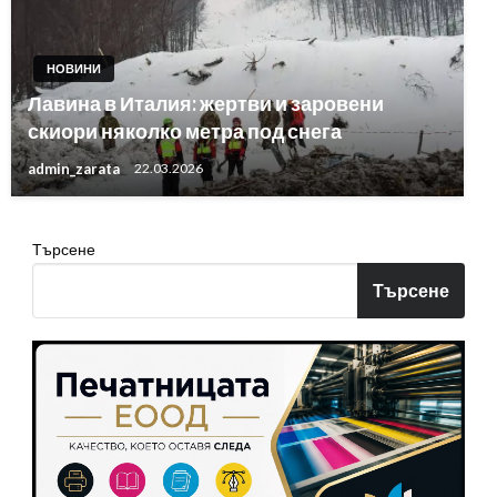
НОВИНИ
Лавина в Италия: жертви и заровени
скиори няколко метра под снега
admin_zarata
22.03.2026
Търсене
Търсене