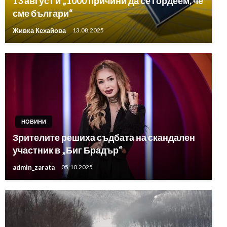
13 август и „1000 причини да се гордеем, че
сме българи“
Живка Кехайова
13.08.2025
НОВИНИ
Зрителите решиха съдбата на скандален
участник в „Биг Брадър“
admin_zarata
05.10.2025