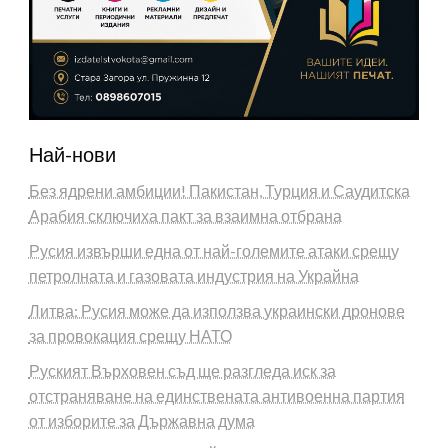
Най-нови
Без ядрени амбиции! Пакистан, Турция и Саудитска
Арабия сключиха пакт за взаимна отбрана
Русия извърши една от най-големите атаки срещу
петролната и газовата индустрия на Украйна
Литва: Русия може да използва украински дронове
за провокация срещу НАТО
Руският Върховен съд ще разгледа иск за
отстраняване на единствената антивоенна партия
от изборите за Държавна дума