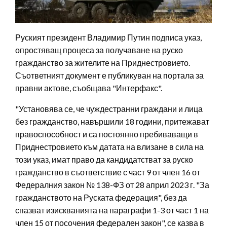
Руският президент Владимир Путин подписа указ,
опростяващ процеса за получаване на руско
гражданство за жителите на Приднестровието.
Съответният документ е публикуван на портала за
правни актове, съобщава "Интерфакс".
"Установява се, че чуждестранни граждани и лица
без гражданство, навършили 18 години, притежават
правоспособност и са постоянно пребиваващи в
Приднестровието към датата на влизане в сила на
този указ, имат право да кандидатстват за руско
гражданство в съответствие с част 9 от член 16 от
Федералния закон № 138-ФЗ от 28 април 2023 г. "За
гражданството на Руската федерация", без да
спазват изискванията на параграфи 1-3 от част 1 на
член 15 от посочения федерален закон", се казва в