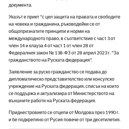
документа.
Указът е приет "с цел защита на правата и свободите
на човека и гражданина, ръководейки се от
общопризнатите принципи и норми на
международното право, в съответствие с част 3 от
член 14 и клауза 4 от част 1 от член 28 от
Федералния закон № 138-ФЗ от 28 април 2023 г. "За
гражданството на Руската федерация".
Заявление за руско гражданство се подава до
дипломатическо представителство или консулско
учреждение на Руската федерация, списък на които
се поддържа и актуализира от Министерството на
външните работи на Руската федерация.
Приднестровието се отцепи от Молдова през 1990 г.
и бе подкрепяно от Русия повече от три десетилетия.