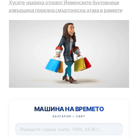
Хусите удариха отново! Йеменските бунтовници
извършиха поредна смъртоносна атака в рамките
МАШИНА НА ВРЕМЕТО
БЪЛГАРИЯ + СВЯТ