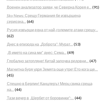
Военен анализатор заяви, че Северна Корея е…
(91)
Sky News: Срещу Германия бе извършена
сериозна…
(64)
Русия извърши една от най-големите атаки срещу…
(62)
Днес в епизода на „Доброта“: Мурат…
(53)
„В името на сина ми“ днес: Сема…
(49)
Глобално затопляне! Китай започва редовни…
(47)
Магнитна буря удря Земята още утре! Ето кога ще…
(45)
Спешно в Берлин! Канцлерът Мерц свика среща
на…
(44)
Тази вечер в „Шербет от боровинки“:…
(44)