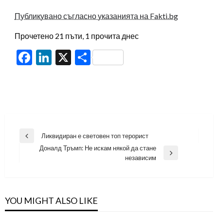
Публикувано съгласно указанията на Fakti.bg
Прочетено 21 пъти, 1 прочита днес
Facebook
LinkedIn
X
Share
Навигация
Ликвидиран е световен топ терорист
Previous
Доналд Тръмп: Не искам някой да стане
Post
Next
независим
Post
YOU MIGHT ALSO LIKE