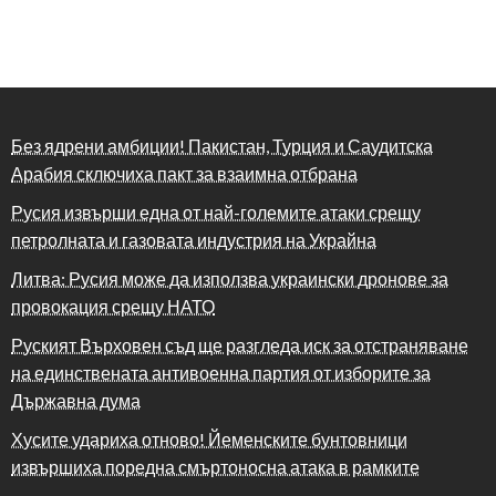
Без ядрени амбиции! Пакистан, Турция и Саудитска
Арабия сключиха пакт за взаимна отбрана
Русия извърши една от най-големите атаки срещу
петролната и газовата индустрия на Украйна
Литва: Русия може да използва украински дронове за
провокация срещу НАТО
Руският Върховен съд ще разгледа иск за отстраняване
на единствената антивоенна партия от изборите за
Държавна дума
Хусите удариха отново! Йеменските бунтовници
извършиха поредна смъртоносна атака в рамките