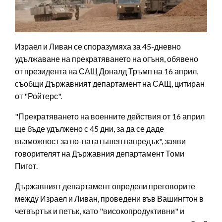
Израел и Ливан се споразумяха за 45-дневно
удължаване на прекратяването на огъня, обявено
от президента на САЩ Доналд Тръмп на 16 април,
съобщи Държавният департамент на САЩ, цитиран
от "Ройтерс".
"Прекратяването на военните действия от 16 април
ще бъде удължено с 45 дни, за да се даде
възможност за по-нататъшен напредък", заяви
говорителят на Държавния департамент Томи
Пигот.
Държавният департамент определи преговорите
между Израел и Ливан, проведени във Вашингтон в
четвъртък и петък, като "високопродуктивни" и