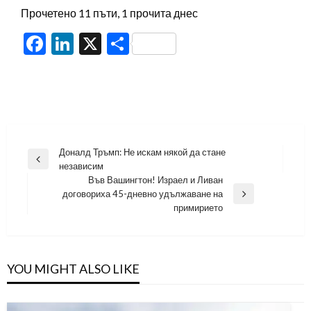
Прочетено 11 пъти, 1 прочита днес
Facebook
LinkedIn
X
Share
Навигация
Доналд Тръмп: Не искам някой да стане
Previous
независим
Post
Във Вашингтон! Израел и Ливан
договориха 45-дневно удължаване на
Next
примирието
Post
YOU MIGHT ALSO LIKE