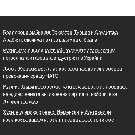
Без ядрени амбиции! Пакистан, Турция и Саудитска
Арабия сключиха пакт за взаимна отбрана
Русия извърши една от най-големите атаки срещу
петролната и газовата индустрия на Украйна
Литва: Русия може да използва украински дронове за
провокация срещу НАТО
Руският Върховен съд ще разгледа иск за отстраняване
на единствената антивоенна партия от изборите за
Държавна дума
Хусите удариха отново! Йеменските бунтовници
извършиха поредна смъртоносна атака в рамките