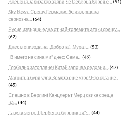
Военен анализатор заяви, че Северна Корея е…
(91)
Sky News: Срещу Германия бе извършена
сериозна…
(64)
Русия извърши една от най-големите атаки срещу…
(62)
Днес в епизода на „Доброта“: Мурат…
(53)
„В името на сина ми“ днес: Сема…
(49)
Глобално затопляне! Китай започва редовни…
(47)
Магнитна буря удря Земята още утре! Ето кога ще…
(45)
Спешно в Берлин! Канцлерът Мерц свика среща
на…
(44)
Тази вечер в „Шербет от боровинки“:…
(44)