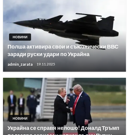
НОВИНИ
Полша активира свои и съюзнически ВВС
заради руски удари по Украйна
admin_zarata
19.11.2025
НОВИНИ
Украйна се справя нелошо! Доналд Тръмп