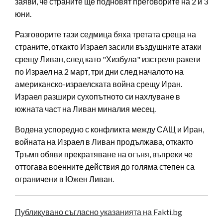
заяви, че страните ще подновят преговорите на 2 и 3
юни.
Разговорите тази седмица бяха третата среща на
страните, откакто Израел засили въздушните атаки
срещу Ливан, след като "Хизбула" изстреля ракети
по Израел на 2 март, три дни след началото на
американско-израелската война срещу Иран.
Израел разшири сухопътното си нахлуване в
южната част на Ливан миналия месец.
Водена успоредно с конфликта между САЩ и Иран,
войната на Израел в Ливан продължава, откакто
Тръмп обяви прекратяване на огъня, въпреки че
оттогава военните действия до голяма степен са
ограничени в Южен Ливан.
Публикувано съгласно указанията на Fakti.bg