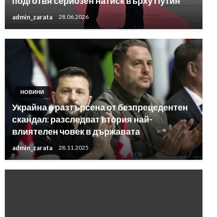
подготвя сериозен натиск върху Путин
admin_zarata
28.06.2026
НОВИНИ
Украйна е разтърсена от безпрецедентен
скандал: разследват втория най-
влиятелен човек в държавата
admin_zarata
28.11.2025