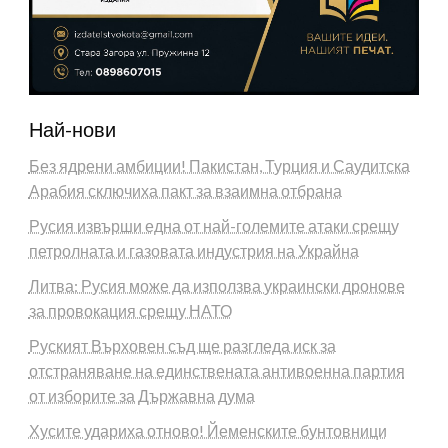
Най-нови
Без ядрени амбиции! Пакистан, Турция и Саудитска
Арабия сключиха пакт за взаимна отбрана
Русия извърши една от най-големите атаки срещу
петролната и газовата индустрия на Украйна
Литва: Русия може да използва украински дронове
за провокация срещу НАТО
Руският Върховен съд ще разгледа иск за
отстраняване на единствената антивоенна партия
от изборите за Държавна дума
Хусите удариха отново! Йеменските бунтовници