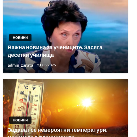
НОВИНИ
Важна новина за учениците. Засяга
десетки училища
admin_zarata
21.08.2025
НОВИНИ
Задават се невероятни температури.