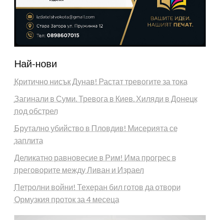
Най-нови
Критично нисък Дунав! Растат тревогите за тока
Загинали в Суми. Тревога в Киев. Хиляди в Донецк
под обстрел
Брутално убийство в Пловдив! Мисерията се
заплита
Деликатно равновесие в Рим! Има прогрес в
преговорите между Ливан и Израел
Петролни войни! Техеран бил готов да отвори
Ормузкия проток за 4 месеца