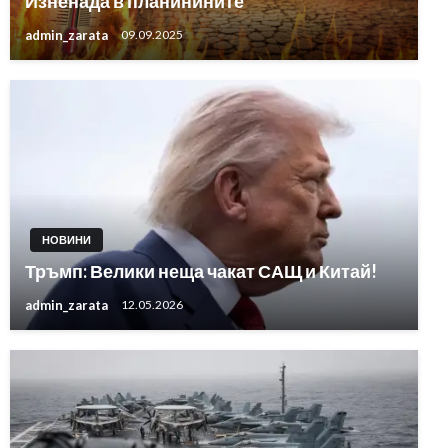
Изненада в планинините
admin_zarata
09.09.2025
НОВИНИ
Тръмп: Велики неща чакат САЩ и Китай!
admin_zarata
12.05.2026