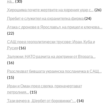
на…
(30)
Хирошима почете жертвите на ядрения удар с…
(26)
Пребит е служител на охранителна фирма
(24)
Атака с дронове в Ярославъл, на прицел е ключова…
(22)
САЩ пред геополитически трусове: Иран, Куба и
Русия
(16)
Залужни: НАТО разчита на доктрини от Втората…
(16)
Разследват бившата украинска посланичка в САЩ…
(15)
Иран и Оман пред сделка, преначертават
петролния…
(15)
Тази вечер в „Шербет от боровинки“:…
(14)