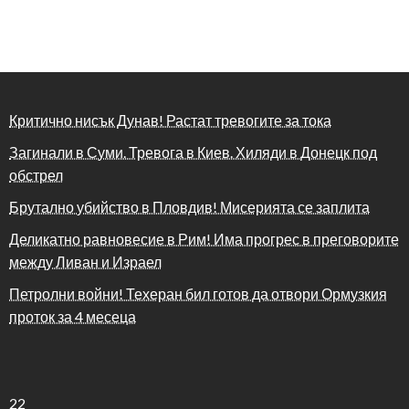
Критично нисък Дунав! Растат тревогите за тока
Загинали в Суми. Тревога в Киев. Хиляди в Донецк под
обстрел
Брутално убийство в Пловдив! Мисерията се заплита
Деликатно равновесие в Рим! Има прогрес в преговорите
между Ливан и Израел
Петролни войни! Техеран бил готов да отвори Ормузкия
проток за 4 месеца
22