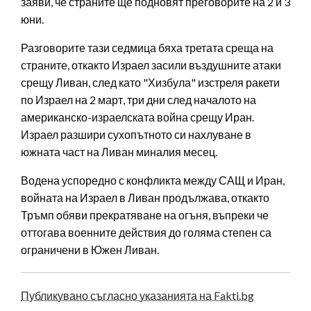
заяви, че страните ще подновят преговорите на 2 и 3
юни.
Разговорите тази седмица бяха третата среща на
страните, откакто Израел засили въздушните атаки
срещу Ливан, след като "Хизбула" изстреля ракети
по Израел на 2 март, три дни след началото на
американско-израелската война срещу Иран.
Израел разшири сухопътното си нахлуване в
южната част на Ливан миналия месец.
Водена успоредно с конфликта между САЩ и Иран,
войната на Израел в Ливан продължава, откакто
Тръмп обяви прекратяване на огъня, въпреки че
оттогава военните действия до голяма степен са
ограничени в Южен Ливан.
Публикувано съгласно указанията на Fakti.bg