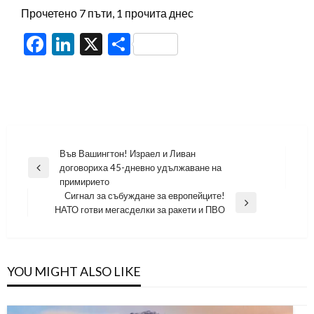
Прочетено 7 пъти, 1 прочита днес
Facebook
LinkedIn
X
Share
Навигация
Във Вашингтон! Израел и Ливан
договориха 45-дневно удължаване на
Previous
примирието
Post
Сигнал за събуждане за европейците!
Next
НАТО готви мегасделки за ракети и ПВО
Post
YOU MIGHT ALSO LIKE