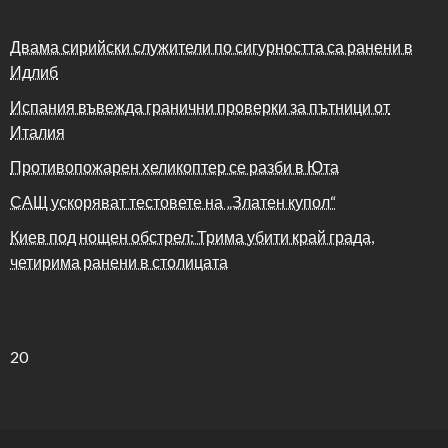
Двама сирийски служители по сигурността са ранени в
Идлиб
Испания въвежда гранични проверки за пътници от
Италия
Противопожарен хеликоптер се разби в Юта
САЩ ускоряват тестовете на „Златен купол“
Киев под нощен обстрел: Трима убити край града,
четирима ранени в столицата
20