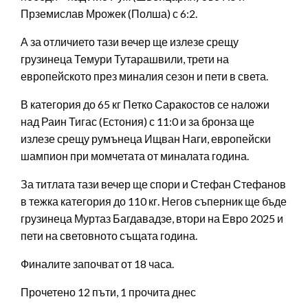
Прземислав Мрожек (Полша) с 6:2.
А за отличието тази вечер ще излезе срещу
грузинеца Темури Тутарашвили, трети на
европейското през миналия сезон и пети в света.
В категория до 65 кг Петко Саракостов се наложи
над Раин Тигас (Eстония) с 11:0 и за бронза ще
излезе срещу румънеца Ищван Наги, европейски
шампион при момчетата от миналата година.
За титлата тази вечер ще спори и Стефан Стефанов
в тежка категория до 110 кг. Негов съперник ще бъде
грузинеца Муртаз Багдавадзе, втори на Евро 2025 и
пети на световното същата година.
Финалите започват от 18 часа.
Прочетено 12 пъти, 1 прочита днес