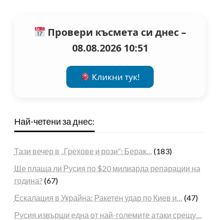
Провери късмета си днес –
08.08.2026 10:51
Кликни тук!
Най-четени за днес:
Тази вечер в „Грехове и рози“: Берак…
(183)
Ще плаща ли Русия по $20 милиарда репарации на
година?
(67)
Ескалация в Украйна: Ракетен удар по Киев и…
(47)
Русия извърши една от най-големите атаки срещу…