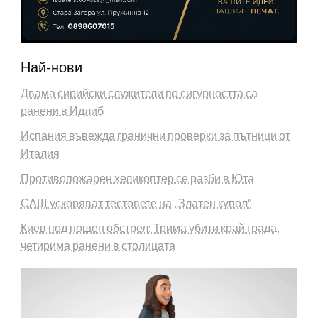
Най-нови
Двама сирийски служители по сигурността са
ранени в Идлиб
Испания въвежда гранични проверки за пътници от
Италия
Противопожарен хеликоптер се разби в Юта
САЩ ускоряват тестовете на „Златен купол“
Киев под нощен обстрел: Трима убити край града,
четирима ранени в столицата