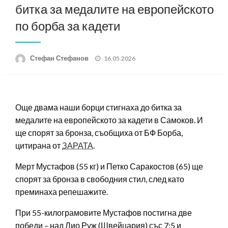
битка за медалите на европейското
по борба за кадети
Posted
Стефан Стефанов
16.05.2026
on
Още двама наши борци стигнаха до битка за
медалите на европейското за кадети в Самоков. И
ще спорят за бронза, съобщиха от БФ Борба,
цитирана от
ЗАРАТА
.
Мерт Мустафов (55 кг) и Петко Саракостов (65) ще
спорят за бронза в свободния стил, след като
преминаха репешажите.
При 55-килограмовите Мустафов постигна две
победи – над Лио Руж (Швейцария) със 7:5 и