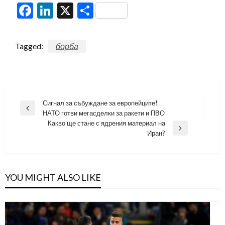
Facebook
LinkedIn
X
Share
Tagged:
борба
Навигация
Сигнал за събуждане за европейците!
Previous
НАТО готви мегасделки за ракети и ПВО
Post
Какво ще стане с ядрения материал на
Next
Иран?
Post
YOU MIGHT ALSO LIKE