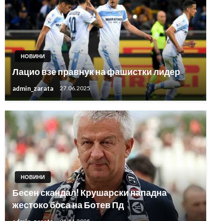
НОВИНИ
Лацио взе правнук на фашистки лидер
admin_zarata
27.06.2025
НОВИНИ
Бесен скандал! Крушарски нападна
жестоко боса на Ботев Пд