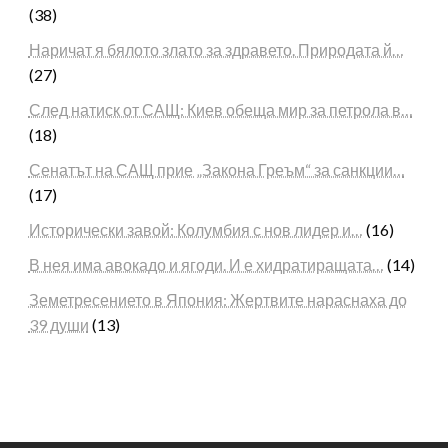
(38)
Наричат я бялото злато за здравето. Природата й…
(27)
След натиск от САЩ: Киев обеща мир за петрола в…
(18)
Сенатът на САЩ прие „Закона Греъм“ за санкции…
(17)
Исторически завой: Колумбия с нов лидер и…
(16)
В нея има авокадо и ягоди. И е хидратиращата…
(14)
Земетресението в Япония: Жертвите нараснаха до
39 души
(13)