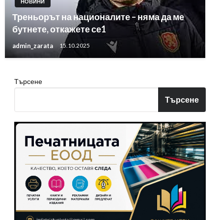
НОВИНИ
Треньорът на националите – няма да ме
бутнете, откажете се1
admin_zarata
15.10.2025
Търсене
Търсене