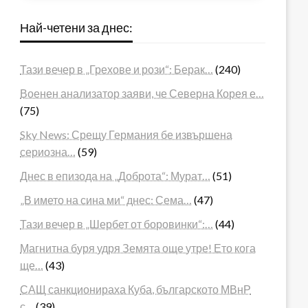
Най-четени за днес:
Тази вечер в „Грехове и рози“: Берак…
(240)
Военен анализатор заяви, че Северна Корея е…
(75)
Sky News: Срещу Германия бе извършена
сериозна…
(59)
Днес в епизода на „Доброта“: Мурат…
(51)
„В името на сина ми“ днес: Сема…
(47)
Тази вечер в „Шербет от боровинки“:…
(44)
Магнитна буря удря Земята още утре! Ето кога
ще…
(43)
САЩ санкционираха Куба, българското МВнР
с…
(39)