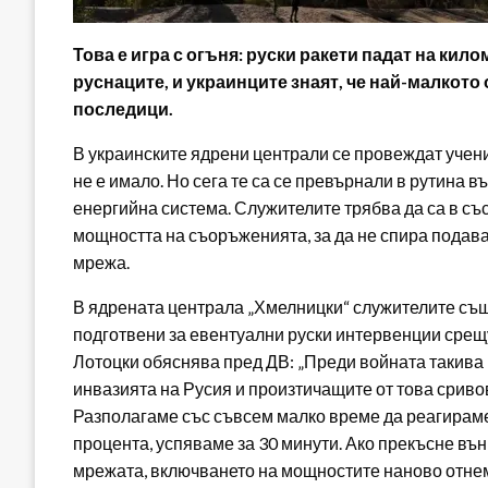
Това е игра с огъня: руски ракети падат на кил
руснаците, и украинците знаят, че най-малкото
последици.
В украинските ядрени централи се провеждат учени
не е имало. Но сега те са се превърнали в рутина 
енергийна система. Служителите трябва да са в съ
мощността на съоръженията, за да не спира подав
мрежа.
В ядрената централа „Хмелницки“ служителите също 
подготвени за евентуални руски интервенции срещ
Лотоцки обяснява пред ДВ: „Преди войната такива 
инвазията на Русия и произтичащите от това сриво
Разполагаме със съвсем малко време да реагираме
процента, успяваме за 30 минути. Ако прекъсне въ
мрежата, включването на мощностите наново отнем