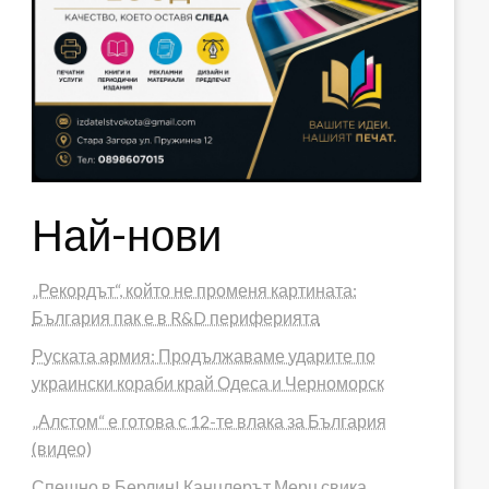
Най-нови
„Рекордът“, който не променя картината:
България пак е в R&D периферията
Руската армия: Продължаваме ударите по
украински кораби край Одеса и Черноморск
„Алстом“ е готова с 12-те влака за България
(видео)
Спешно в Берлин! Канцлерът Мерц свика