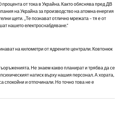
 процента от тока в Украйна. Както обяснява пред ДВ
пания на Украйна за производство на атомна енергия
елни щети. „Те познават отлично мрежата – тя е от
рушат нашето електроснабдяване.“
 минават на километри от ядрените централи. Ковтонюк
ъоръженията. Не знаем какво планират и трябва да се
психическият натиск върху нашия персонал. А хората,
а спокойни и отпочинали. Но точно това не е