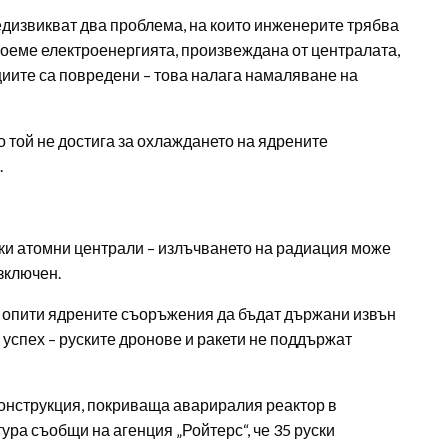
дизвикват два проблема, на които инженерите трябва
поеме електроенергията, произвеждана от централата,
циите са повредени – това налага намаляване на
ко той не достига за охлаждането на ядрените
.
ски атомни централи – излъчването на радиация може
изключен.
и опити ядрените съоръжения да бъдат държани извън
с успех – руските дронове и ракети не поддържат
конструкция, покриваща авариралия реактор в
ура съобщи на агенция „Ройтерс“, че 35 руски