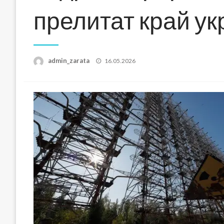
прелитат край у
Posted
admin_zarata
16.05.2026
on