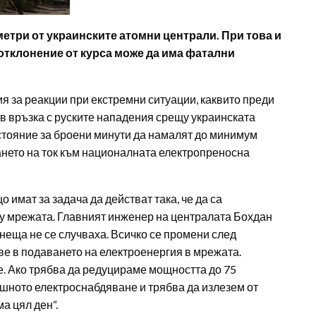
ометри от украинските атомни централи. При това и
 отклонение от курса може да има фатални
я за реакции при екстремни ситуации, каквито преди
във връзка с руските нападения срещу украинската
стояние за броени минути да намалят до минимум
ането на ток към националната електропреносна
имат за задача да действат така, че да са
у мрежата. Главният инженер на централата Бохдан
неща не се случваха. Всичко се промени след
ве в подаването на електроенергия в мрежата.
. Ако трябва да редуцираме мощността до 75
ншното електроснабдяване и трябва да излезем от
а цял ден“.