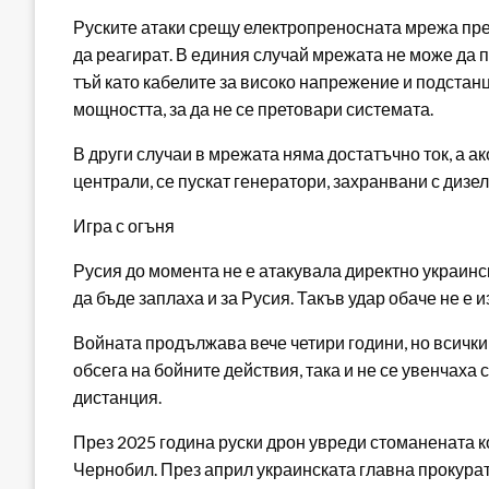
Руските атаки срещу електропреносната мрежа пре
да реагират. В единия случай мрежата не може да 
тъй като кабелите за високо напрежение и подстан
мощността, за да не се претовари системата.
В други случаи в мрежата няма достатъчно ток, а а
централи, се пускат генератори, захранвани с дизел
Игра с огъня
Русия до момента не е атакувала директно украин
да бъде заплаха и за Русия. Такъв удар обаче не е 
Войната продължава вече четири години, но всичк
обсега на бойните действия, така и не се увенчаха 
дистанция.
През 2025 година руски дрон увреди стоманената 
Чернобил. През април украинската главна прокурат