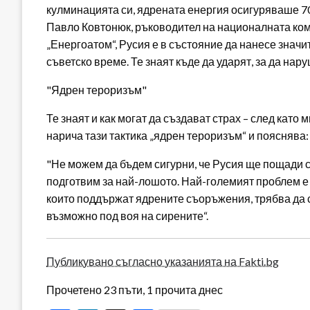
кулминацията си, ядрената енергия осигуряваше 70
Павло Ковтонюк, ръководител на националната ком
„Енергоатом“, Русия е в състояние да нанесе значит
съветско време. Те знаят къде да ударят, за да на
"Ядрен тероризъм"
Те знаят и как могат да създават страх – след като
нарича тази тактика „ядрен тероризъм“ и пояснява:
"Не можем да бъдем сигурни, че Русия ще пощади с
подготвим за най-лошото. Най-големият проблем е 
които поддържат ядрените съоръжения, трябва да с
възможно под воя на сирените“.
Публикувано съгласно указанията на Fakti.bg
Прочетено 23 пъти, 1 прочита днес