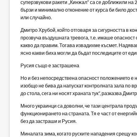
суперзвукови ракети „Кинжал“ са се доближили на 2
бързи и минимално отконение от курса би било дост
или случайно.
Дмитро Хрубой, който отговаря за сигурността в кон
прозвуча въздушната тревога, т.е. имаше опасност
какво да правим. Тогава извадихме късмет. Надявам 
ясно какви биха могли да бъдат последиците от един
Русия също е застрашена
Но и без непосредствена опасност положението е 
изобщо не бива да напускат контролната зала по в
до стола, сега ни носят храната тук“, разказва Дмит
Много украинци са доволни, че тази централа прод
функционирането на страната. Тя е част от енергий
без да застраши и Русия.
Миналата зима, когато руските нападения срещу к