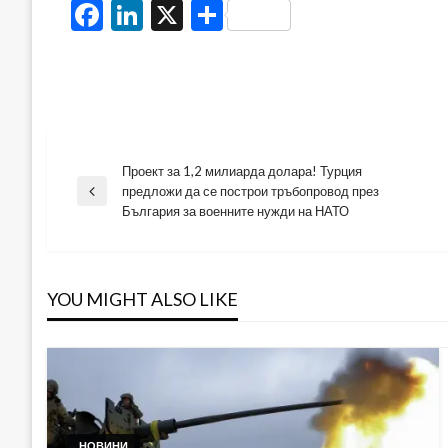
Facebook
LinkedIn
X
Share
Проект за 1,2 милиарда долара! Турция
Навигация
предложи да се построи тръбопровод през
Previous
България за военните нужди на НАТО
Post
YOU MIGHT ALSO LIKE
НОВИНИ