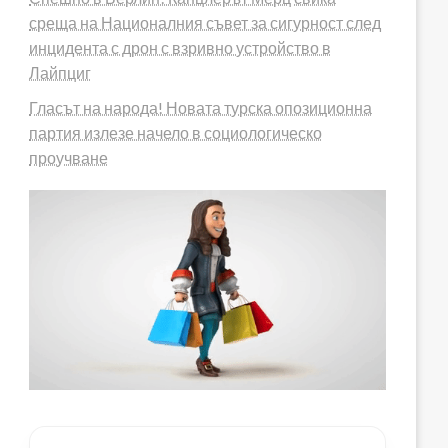
среща на Националния съвет за сигурност след
инцидента с дрон с взривно устройство в
Лайпциг
Гласът на народа! Новата турска опозиционна
партия излезе начело в социологическо
проучване