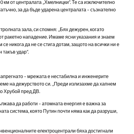
0 км от централата „Хмелницки“. Те са изключително
атъчно, за да бъде ударена централата – съзнателно
тролната зала, си спомня: „Бях дежурен, когато
 от ракетно нападение. Имаме ясни указания и знаем
се никога да не се стига дотам, защото на всички ни е
 такъв удар“.
напрегнато – мрежата е нестабилна и инженерите
реме на дежурството си. „Преди излизахме да хапнем
ро Хрубой пред ДВ.
ължава да работи – атомната енергия е важна за
ната система, която Путин почти няма как да разруши,
онвенционалните електроцентрали бяха достигнали