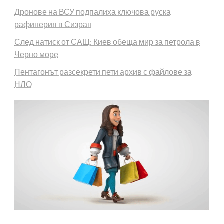
Дронове на ВСУ подпалиха ключова руска
рафинерия в Сизран
След натиск от САЩ: Киев обеща мир за петрола в
Черно море
Пентагонът разсекрети пети архив с файлове за
НЛО