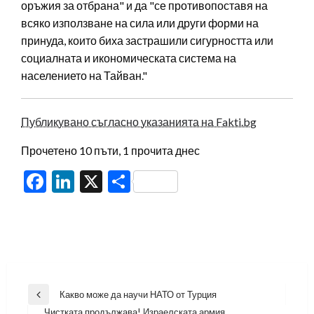
оръжия за отбрана" и да "се противопоставя на
всяко използване на сила или други форми на
принуда, които биха застрашили сигурността или
социалната и икономическата система на
населението на Тайван."
Публикувано съгласно указанията на Fakti.bg
Прочетено 10 пъти, 1 прочита днес
Facebook
LinkedIn
X
Share
Навигация
Какво може да научи НАТО от Турция
Previous
Чистката продължава! Израелската армия