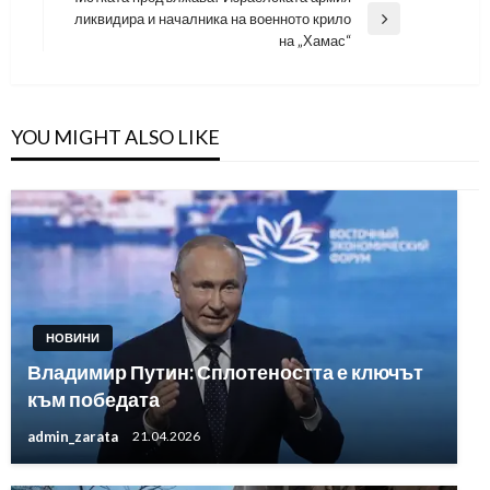
Post
ликвидира и началника на военното крило
Next
на „Хамас“
Post
YOU MIGHT ALSO LIKE
НОВИНИ
Владимир Путин: Сплотеността е ключът
към победата
admin_zarata
21.04.2026