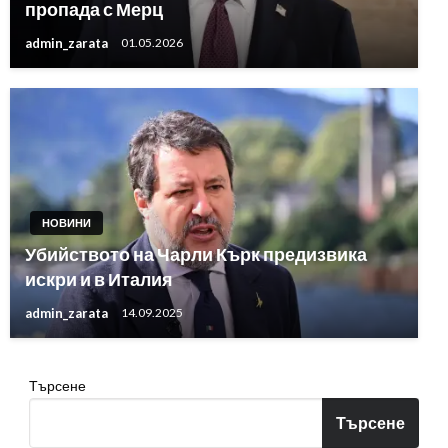
пропада с Мерц
admin_zarata
01.05.2026
НОВИНИ
Убийството на Чарли Кърк предизвика
искри и в Италия
admin_zarata
14.09.2025
Търсене
Търсене