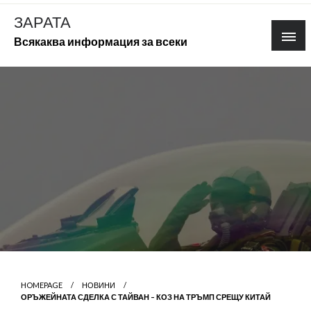
Skip
ЗАРАТА
to
Всякаква информация за всеки
content
HOMEPAGE
НОВИНИ
ОРЪЖЕЙНАТА СДЕЛКА С ТАЙВАН – КОЗ НА ТРЪМП СРЕЩУ КИТАЙ