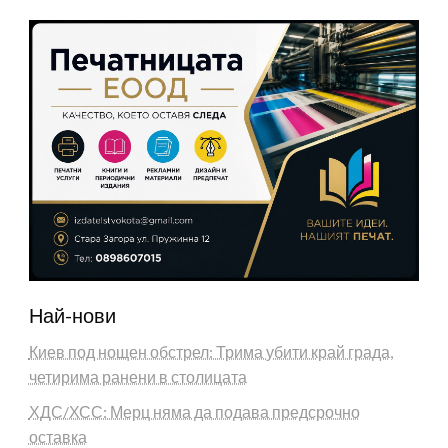
Най-нови
Киев под нощен обстрел: Трима убити край града,
четирима ранени в столицата
ХДС/ХСС: Мерц няма да подава предсрочно
оставка