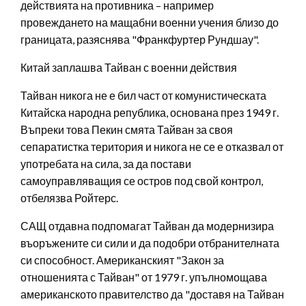
действията на противника – например
провеждането на мащабни военни учения близо до
границата, разяснява "Франкфуртер Рундшау".
Китай заплашва Тайван с военни действия
Тайван никога не е бил част от комунистическата
Китайска народна република, основана през 1949 г.
Въпреки това Пекин смята Тайван за своя
сепаратистка територия и никога не се е отказвал от
употребата на сила, за да постави
самоуправляващия се остров под свой контрол,
отбелязва Ройтерс.
САЩ отдавна подпомагат Тайван да модернизира
въоръжените си сили и да подобри отбранителната
си способност. Американският "Закон за
отношенията с Тайван" от 1979 г. упълномощава
американското правителство да "доставя на Тайван