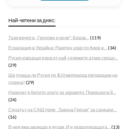
Най-четени за днес:
Тази вечер в „Грехове и рози“: Берак…
(119)
Ескалация в Украйна: Ракетен удар по Киев и…
(34)
Русия извърши една от най-големите атаки срещу…
(29)
Ще плаща ли Русия по $20 милиарда репарации на
година?
(29)
Наричат я бялото злато за здравето. Природата й…
(24)
Сенатът на САЩ прие „Закона Греъм“ за санкции…
(16)
В нея има авокадо и ягоди. И е хидратиращата…
(13)