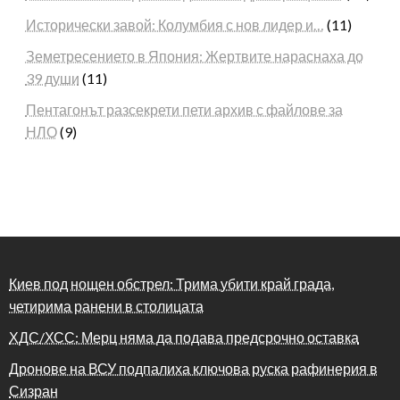
Исторически завой: Колумбия с нов лидер и…
(11)
Земетресението в Япония: Жертвите нараснаха до
39 души
(11)
Пентагонът разсекрети пети архив с файлове за
НЛО
(9)
Киев под нощен обстрел: Трима убити край града,
четирима ранени в столицата
ХДС/ХСС: Мерц няма да подава предсрочно оставка
Дронове на ВСУ подпалиха ключова руска рафинерия в
Сизран