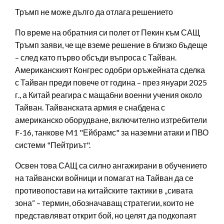
Тръмп не може дълго да отлага решението
По време на обратния си полет от Пекин към САЩ
Тръмп заяви, че ще вземе решение в близко бъдеще
– след като първо обсъди въпроса с Тайван.
Американският Конгрес одобри оръжейната сделка
с Тайван преди повече от година – през януари 2025
г., а Китай реагира с мащабни военни учения около
Тайван. Тайванската армия е снабдена с
американско оборудване, включително изтребители
F-16, танкове M1 "Ейбрамс" за наземни атаки и ПВО
системи "Пейтриът".
Освен това САЩ са силно ангажирани в обучението
на тайвански войници и помагат на Тайван да се
противопостави на китайските тактики в „сивата
зона“ – термин, обозначаващ стратегии, които не
представляват открит бой, но целят да подкопаят