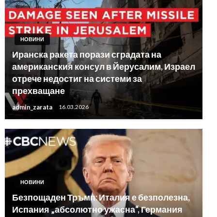
НОВИНИ
Иранска ракета порази сградата на
американския консул в Йерусалим, Израел
отрече недостиг на системи за
прехващане
admin_zarata
16.03.2026
НОВИНИ
Безпощаден Тръмп: Италия е безполезна,
Испания „абсолютно ужасна“, Германия