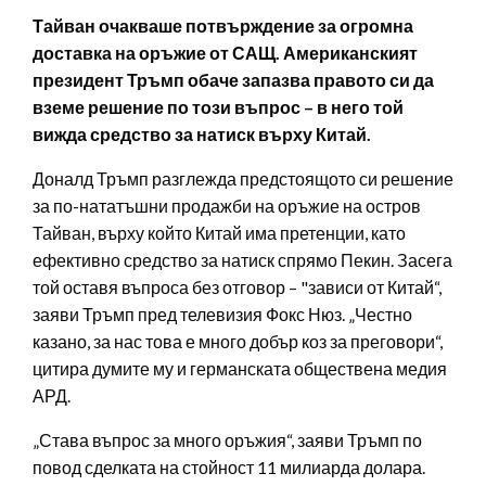
Тайван очакваше потвърждение за огромна
доставка на оръжие от САЩ. Американският
президент Тръмп обаче запазва правото си да
вземе решение по този въпрос – в него той
вижда средство за натиск върху Китай.
Доналд Тръмп разглежда предстоящото си решение
за по-нататъшни продажби на оръжие на остров
Тайван, върху който Китай има претенции, като
ефективно средство за натиск спрямо Пекин. Засега
той оставя въпроса без отговор – "зависи от Китай“,
заяви Тръмп пред телевизия Фокс Нюз. „Честно
казано, за нас това е много добър коз за преговори“,
цитира думите му и германската обществена медия
АРД.
„Става въпрос за много оръжия“, заяви Тръмп по
повод сделката на стойност 11 милиарда долара.