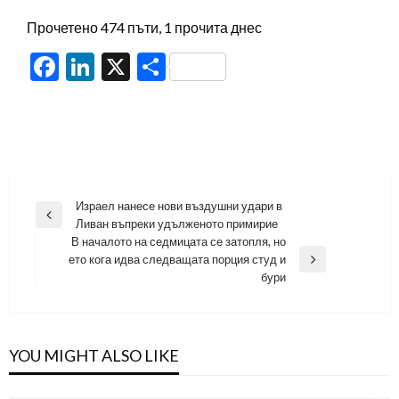
Прочетено 474 пъти, 1 прочита днес
Facebook
LinkedIn
X
Share
Навигация
Израел нанесе нови въздушни удари в
Previous
Ливан въпреки удълженото примирие
Post
В началото на седмицата се затопля, но
ето кога идва следващата порция студ и
Next
бури
Post
YOU MIGHT ALSO LIKE