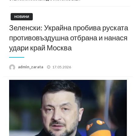
НОВИНИ
Зеленски: Украйна пробива руската
противовъздушна отбрана и нанася
удари край Москва
Posted
admin_zarata
17.05.2026
on