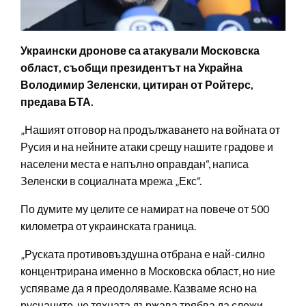
Украински дронове са атакували Московска
област, съобщи президентът на Украйна
Володимир Зеленски, цитиран от Ройтерс,
предава БТА.
„Нашият отговор на продължаването на войната от
Русия и на нейните атаки срещу нашите градове и
населени места е напълно оправдан“, написа
Зеленски в социалната мрежа „Екс“.
По думите му целите се намират на повече от 500
километра от украинската граница.
„Руската противовъздушна отбрана е най-силно
концентрирана именно в Московска област, но ние
успяваме да я преодоляваме. Казваме ясно на
руснаците, че тяхната държава трябва да сложи