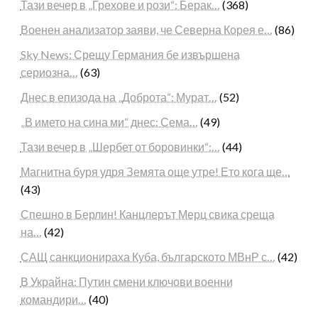
Тази вечер в „Грехове и рози“: Берак…
(368)
Военен анализатор заяви, че Северна Корея е…
(86)
Sky News: Срещу Германия бе извършена
сериозна…
(63)
Днес в епизода на „Доброта“: Мурат…
(52)
„В името на сина ми“ днес: Сема…
(49)
Тази вечер в „Шербет от боровинки“:…
(44)
Магнитна буря удря Земята още утре! Ето кога ще…
(43)
Спешно в Берлин! Канцлерът Мерц свика среща
на…
(42)
САЩ санкционираха Куба, българското МВнР с…
(42)
В Украйна: Путин смени ключови военни
командири…
(40)