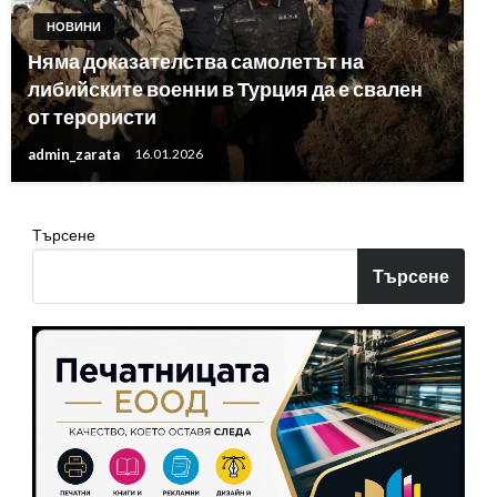
НОВИНИ
Няма доказателства самолетът на
либийските военни в Турция да е свален
от терористи
admin_zarata
16.01.2026
Търсене
Търсене