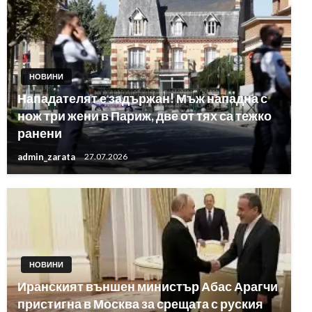
НОВИНИ
Нападателят е задържан! Мъж нападна с
нож три жени в Париж, две от тях са тежко
ранени
admin_zarata
27.07.2026
НОВИНИ
Иранският външен министър Абас Арагчи
пристигна в Москва за срещата с руския