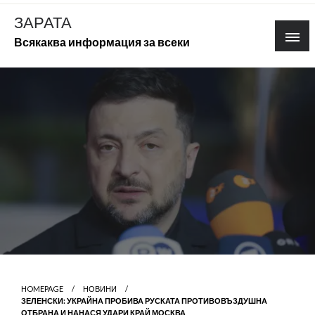
Skip
ЗАРАТА
to
Всякаква информация за всеки
content
HOMEPAGE
НОВИНИ
ЗЕЛЕНСКИ: УКРАЙНА ПРОБИВА РУСКАТА ПРОТИВОВЪЗДУШНА
ОТБРАНА И НАНАСЯ УДАРИ КРАЙ МОСКВА