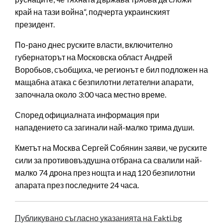
край на тази война“, подчерта украинският
президент.
По-рано днес руските власти, включително
губернаторът на Московска област Андрей
Воробьов, съобщиха, че регионът е бил подложен на
мащабна атака с безпилотни летателни апарати,
започнала около 3:00 часа местно време.
Според официалната информация при
нападението са загинали най-малко трима души.
Кметът на Москва Сергей Собянин заяви, че руските
сили за противовъздушна отбрана са свалили най-
малко 74 дрона през нощта и над 120 безпилотни
апарата през последните 24 часа.
Публикувано съгласно указанията на Fakti.bg