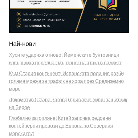
Най-нови
Хусите удариха отново! Йеменските бунтовници
извършиха поредна смъртоносна атака в рамките
Към Стария континент! Испанската полиция разби
голяма мрежа за трафик на хора през Средиземно
море
Локомотив (Стара Загора) привлече бивш защитник
на Берое
Глобално затопляне! Китай започва редовни
контейнерни превози до Европа по Северния
морски път