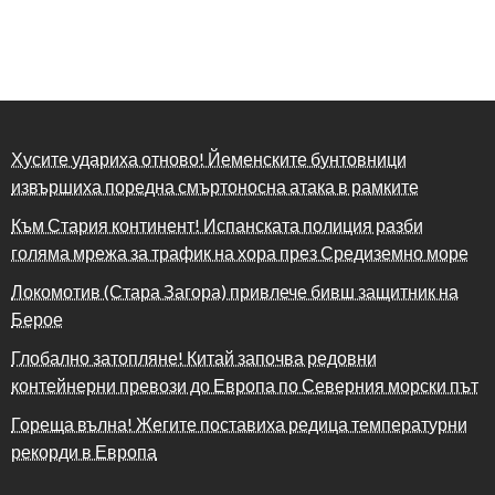
Хусите удариха отново! Йеменските бунтовници
извършиха поредна смъртоносна атака в рамките
Към Стария континент! Испанската полиция разби
голяма мрежа за трафик на хора през Средиземно море
Локомотив (Стара Загора) привлече бивш защитник на
Берое
Глобално затопляне! Китай започва редовни
контейнерни превози до Европа по Северния морски път
Гореща вълна! Жегите поставиха редица температурни
рекорди в Европа