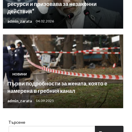
ресурси и призовава за незаконни
действия“
admin_zarata
04.02.2026
НОВИНИ
Първи подробности за жената, която е
намерена в гребния канал
admin_zarata
16.09.2025
Търсене