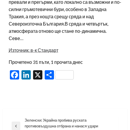
превали и прегърми, като локално са възможни и по-
силни гръмотевични бури, особено в Западна
Тракия, а през нощта срещу сряда и над
Североизточна България.В сряда и четвъртък,
атмосферата отново ще стане по-динамична.
Севе…
Източник: в-к Стандарт
Прочетено 31 пъти, 1 прочита днес
Facebook
LinkedIn
X
Share
Навигация
Зеленски: Украйна пробива руската
противовъздушна отбрана и нанася удари
Previous