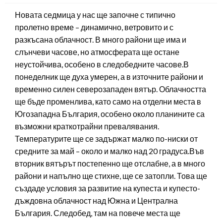
Новата седмица у нас ще започне с типично
пролетно време – динамично, ветровито и с
разкъсана облачност. В много райони ще има и
слънчеви часове, но атмосферата ще остане
неустойчива, особено в следобедните часове.В
понеделник ще духа умерен, а в източните райони и
временно силен северозападен вятър. Облачността
ще бъде променлива, като само на отделни места в
Югозападна България, особено около планините са
възможни краткотрайни превалявания.
Температурите ще се задържат малко по-ниски от
средните за май – около и малко над 20 градуса.Във
вторник вятърът постепенно ще отслабне, а в много
райони и напълно ще стихне, ще се затопли. Това ще
създаде условия за развитие на купеста и купесто-
дъждовна облачност над Южна и Централна
България. Следобед, там на повече места ще