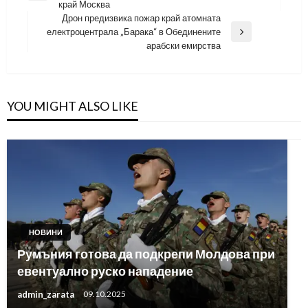
край Москва
Post
Дрон предизвика пожар край атомната
електроцентрала „Барака“ в Обединените
Next
арабски емирства
Post
YOU MIGHT ALSO LIKE
НОВИНИ
Румъния готова да подкрепи Молдова при
евентуално руско нападение
admin_zarata
09.10.2025