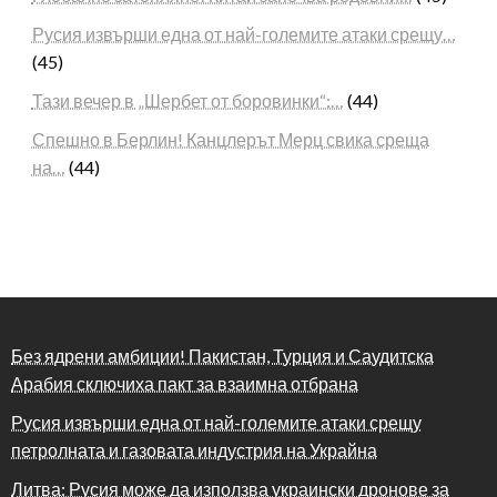
Русия извърши една от най-големите атаки срещу…
(45)
Тази вечер в „Шербет от боровинки“:…
(44)
Спешно в Берлин! Канцлерът Мерц свика среща
на…
(44)
Без ядрени амбиции! Пакистан, Турция и Саудитска
Арабия сключиха пакт за взаимна отбрана
Русия извърши една от най-големите атаки срещу
петролната и газовата индустрия на Украйна
Литва: Русия може да използва украински дронове за