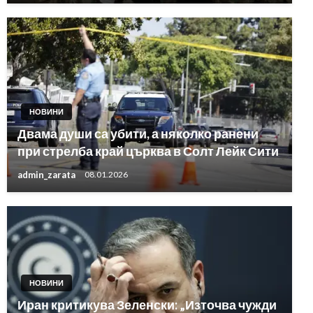
НОВИНИ
Двама души са убити, а няколко ранени
при стрелба край църква в Солт Лейк Сити
admin_zarata
08.01.2026
НОВИНИ
Иран критикува Зеленски: „Източва чужди