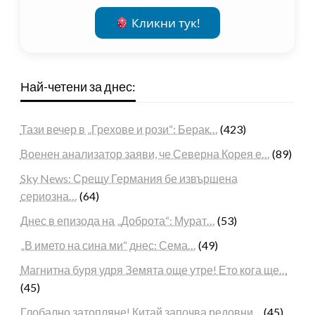
Кликни тук!
Най-четени за днес:
Тази вечер в „Грехове и рози“: Берак…
(423)
Военен анализатор заяви, че Северна Корея е…
(89)
Sky News: Срещу Германия бе извършена
сериозна…
(64)
Днес в епизода на „Доброта“: Мурат…
(53)
„В името на сина ми“ днес: Сема…
(49)
Магнитна буря удря Земята още утре! Ето кога ще…
(45)
Глобално затопляне! Китай започва редовни…
(45)