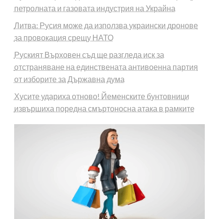
петролната и газовата индустрия на Украйна
Литва: Русия може да използва украински дронове
за провокация срещу НАТО
Руският Върховен съд ще разгледа иск за
отстраняване на единствената антивоенна партия
от изборите за Държавна дума
Хусите удариха отново! Йеменските бунтовници
извършиха поредна смъртоносна атака в рамките