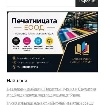
Търсене
Най-нови
Без ядрени амбиции! Пакистан, Турция и Саудитска
Арабия сключиха пакт за взаимна отбрана
Русия извърши една от най-големите атаки срещу