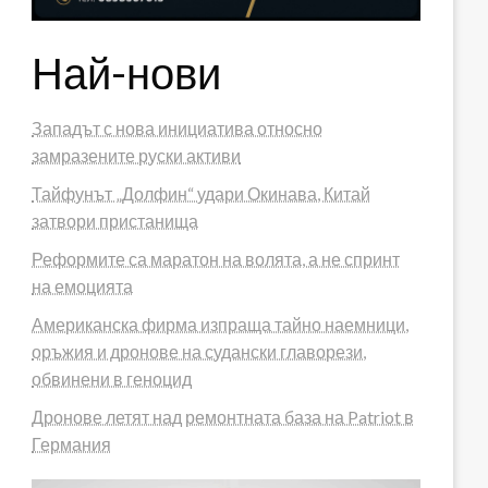
Най-нови
Западът с нова инициатива относно
замразените руски активи
Тайфунът „Долфин“ удари Окинава, Китай
затвори пристанища
Реформите са маратон на волята, а не спринт
на емоцията
Американска фирма изпраща тайно наемници,
оръжия и дронове на судански главорези,
обвинени в геноцид
Дронове летят над ремонтната база на Patriot в
Германия