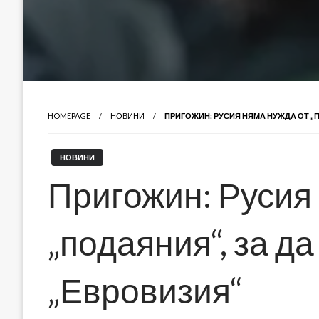
HOMEPAGE
НОВИНИ
ПРИГОЖИН: РУСИЯ НЯМА НУЖДА ОТ „П
НОВИНИ
Пригожин: Русия
„подаяния“, за да
„Евровизия“