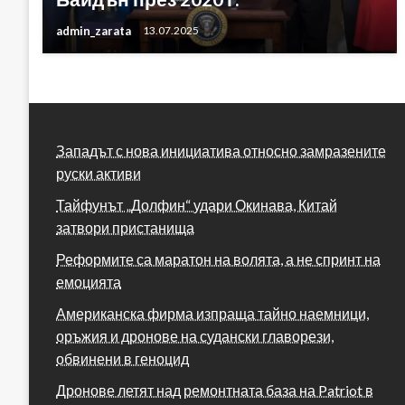
admin_zarata
13.07.2025
Западът с нова инициатива относно замразените
руски активи
Тайфунът „Долфин“ удари Окинава, Китай
затвори пристанища
Реформите са маратон на волята, а не спринт на
емоцията
Американска фирма изпраща тайно наемници,
оръжия и дронове на судански главорези,
обвинени в геноцид
Дронове летят над ремонтната база на Patriot в