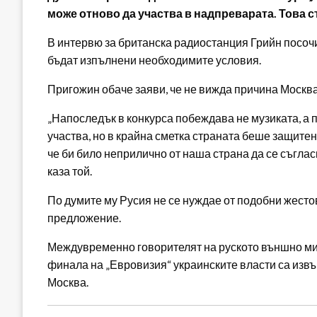
може отново да участва в надпреварата. Това 
В интервю за британска радиостанция Грийн посочи
бъдат изпълнени необходимите условия.
Пригожин обаче заяви, че не вижда причина Москв
„Напоследък в конкурса побеждава не музиката, а п
участва, но в крайна сметка страната беше защите
че би било неприлично от наша страна да се съглас
каза той.
По думите му Русия не се нуждае от подобни жесто
предложение.
Междувременно говорителят на руското външно ми
финала на „Евровизия“ украинските власти са из
Москва.