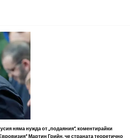
усия няма нужда от „подаяния“, коментирайки
Евровизия“ Мартин Грийн, че страната теоретично