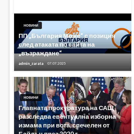
НОВИНИ
ПП „България Може“ с позиция
след атаката по сайта на
„възраждане“
admin_zarata
07.07.2025
НОВИНИ
Главната прокуратура на САЩ
разследва евентуална изборна
измама при вота, спечелен от
Байдън през 2020 г.