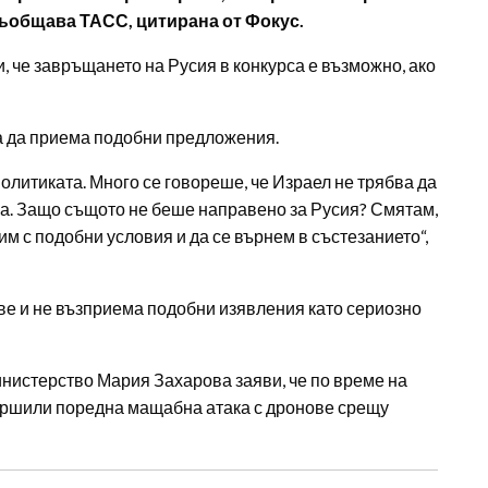
съобщава ТАСС, цитирана от Фокус.
, че завръщането на Русия в конкурса е възможно, ако
а да приема подобни предложения.
олитиката. Много се говореше, че Израел не трябва да
на. Защо същото не беше направено за Русия? Смятам,
им с подобни условия и да се върнем в състезанието“,
ве и не възприема подобни изявления като сериозно
нистерство Мария Захарова заяви, че по време на
вършили поредна мащабна атака с дронове срещу