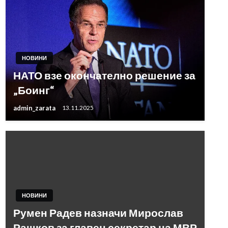
НОВИНИ
НАТО взе окончателно решение за
„Боинг“
admin_zarata
13.11.2025
НОВИНИ
Румен Радев назначи Мирослав
Рашков за главен секретар на МВР