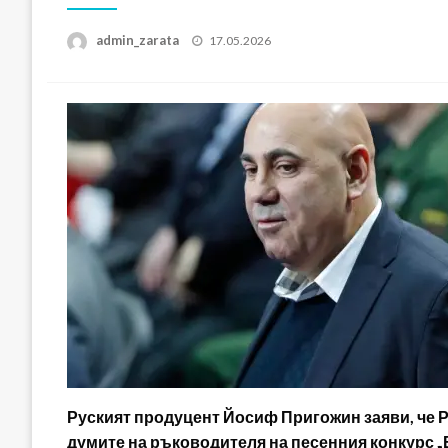
Posted
admin_zarata
17.05.2026
on
Руският продуцент Йосиф Пригожин заяви, че Р
думите на ръководителя на песенния конкурс „