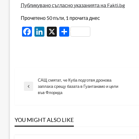
Публикувано съгласно указанията на Fakti.bg
Прочетено 50 пъти, 1 прочита днес
Facebook
LinkedIn
X
Share
САЩ смятат, че Куба подготвя дронова
Навигация
заплаха срещу базата в Гуантанамо и цели
Previous
във Флорида
Post
YOU MIGHT ALSO LIKE