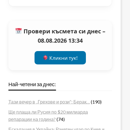
Провери късмета си днес –
08.08.2026 13:34
Кликни тук!
Най-четени за днес:
Тази вечер в „Грехове и рози“: Берак…
(190)
Ще плаща ли Русия по $20 милиарда
репарации на година?
(74)
Ескалация в Украйна: Ракетен удар по Киев и…