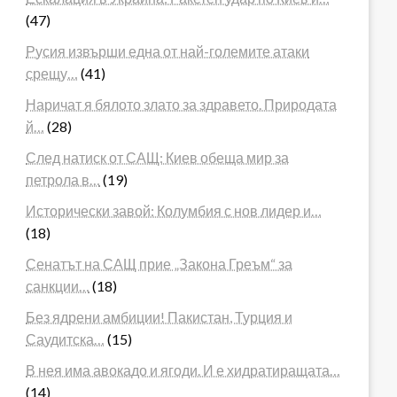
(47)
Русия извърши една от най-големите атаки
срещу…
(41)
Наричат я бялото злато за здравето. Природата
й…
(28)
След натиск от САЩ: Киев обеща мир за
петрола в…
(19)
Исторически завой: Колумбия с нов лидер и…
(18)
Сенатът на САЩ прие „Закона Греъм“ за
санкции…
(18)
Без ядрени амбиции! Пакистан, Турция и
Саудитска…
(15)
В нея има авокадо и ягоди. И е хидратиращата…
(14)