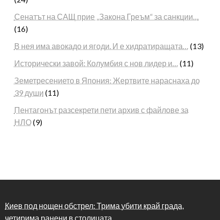
Сенатът на САЩ прие „Закона Греъм“ за санкции…
(16)
В нея има авокадо и ягоди. И е хидратиращата…
(13)
Исторически завой: Колумбия с нов лидер и…
(11)
Земетресението в Япония: Жертвите нараснаха до
39 души
(11)
Пентагонът разсекрети пети архив с файлове за
НЛО
(9)
Киев под нощен обстрел: Трима убити край града,
четирима ранени в столицата