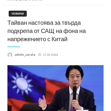
НОВИНИ
Тайван настоява за твърда
подкрепа от САЩ на фона на
напрежението с Китай
Posted
admin_zarata
17.05.2026
on