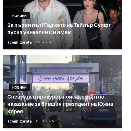
НОВИНИ
За първи път! Гаджето на Тейлър Суифт
пусна уникални СНИМКИ
admin_zarata
26.07.2025
НОВИНИ
Специален прокурор поиска смъртно
наказание за бившия президент на Южна
Корея
admin_zarata
13.01.2026