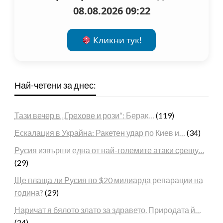
08.08.2026 09:22
Кликни тук!
Най-четени за днес:
Тази вечер в „Грехове и рози“: Берак…
(119)
Ескалация в Украйна: Ракетен удар по Киев и…
(34)
Русия извърши една от най-големите атаки срещу…
(29)
Ще плаща ли Русия по $20 милиарда репарации на
година?
(29)
Наричат я бялото злато за здравето. Природата й…
(24)