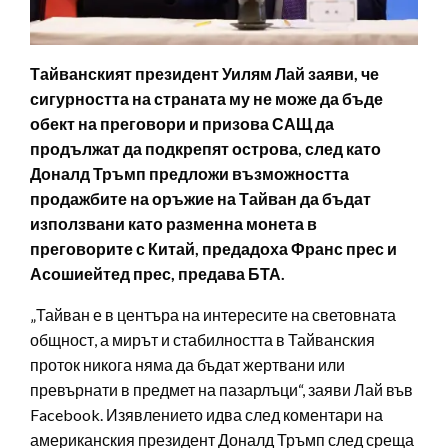
Тайванският президент Уилям Лай заяви, че
сигурността на страната му не може да бъде
обект на преговори и призова САЩ да
продължат да подкрепят острова, след като
Доналд Тръмп предложи възможността
продажбите на оръжие на Тайван да бъдат
използвани като разменна монета в
преговорите с Китай, предадоха Франс прес и
Асошиейтед прес, предава БТА.
„Тайван е в центъра на интересите на световната
общност, а мирът и стабилността в Тайванския
проток никога няма да бъдат жертвани или
превърнати в предмет на пазарлъци“, заяви Лай във
Facebook. Изявлението идва след коментари на
американския президент Доналд Тръмп след среща