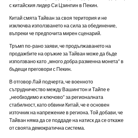
с китайския лидер Си Цзинпин в Пекин.
Китай смята Тайван за своя територия и не
изключва използването на сила за обединение,
въпреки че предпочита мирен сценарий.
Тръмп по-рано заяви, че продължаването на
продажбите на оръжие за Тайван може да бъде
използвано като „много добра разменна монета“ в
бъдещи преговори с Пекин.
В отговор Лай подчерта, че военното
сътрудничество между Вашингтон и Тайпе е
„необходимо и ключово“ за регионалната
стабилност, като обвини Китай, че е основен
източник на напрежение в региона. Той добави, че
Тайван няма да се поддаде на натиск да се откаже
от своята демократична система.