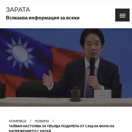
Skip
ЗАРАТА
to
Всякаква информация за всеки
content
HOMEPAGE
НОВИНИ
ТАЙВАН НАСТОЯВА ЗА ТВЪРДА ПОДКРЕПА ОТ САЩ НА ФОНА НА
НАПРЕЖЕНИЕТО С КИТАЙ