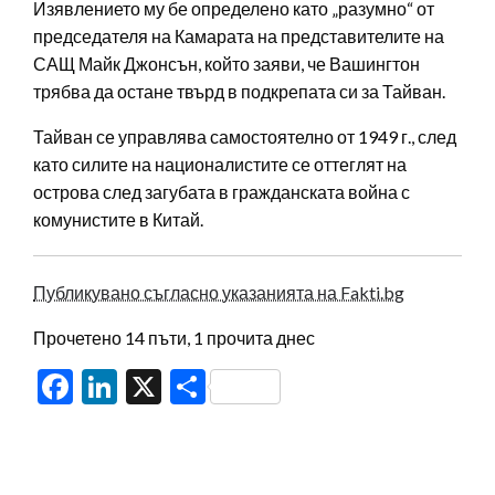
Изявлението му бе определено като „разумно“ от
председателя на Камарата на представителите на
САЩ Майк Джонсън, който заяви, че Вашингтон
трябва да остане твърд в подкрепата си за Тайван.
Тайван се управлява самостоятелно от 1949 г., след
като силите на националистите се оттеглят на
острова след загубата в гражданската война с
комунистите в Китай.
Публикувано съгласно указанията на Fakti.bg
Прочетено 14 пъти, 1 прочита днес
Facebook
LinkedIn
X
Share