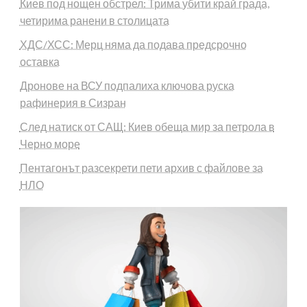
Киев под нощен обстрел: Трима убити край града,
четирима ранени в столицата
ХДС/ХСС: Мерц няма да подава предсрочно
оставка
Дронове на ВСУ подпалиха ключова руска
рафинерия в Сизран
След натиск от САЩ: Киев обеща мир за петрола в
Черно море
Пентагонът разсекрети пети архив с файлове за
НЛО