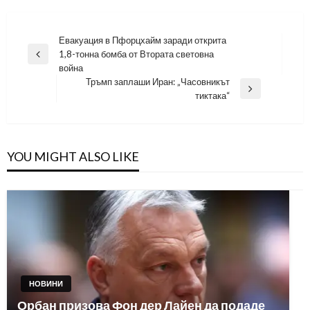
Навигация
Евакуация в Пфорцхайм заради открита
1,8-тонна бомба от Втората световна
Previous
война
Post
Тръмп заплаши Иран: „Часовникът
Next
тиктака“
Post
YOU MIGHT ALSO LIKE
НОВИНИ
Орбан призова Фон дер Лайен да подаде