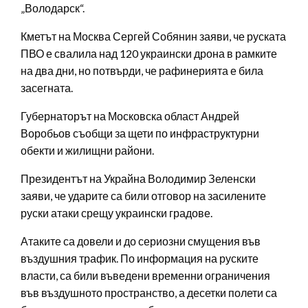
„Володарск“.
Кметът на Москва Сергей Собянин заяви, че руската
ПВО е свалила над 120 украински дрона в рамките
на два дни, но потвърди, че рафинерията е била
засегната.
Губернаторът на Московска област Андрей
Воробьов съобщи за щети по инфраструктурни
обекти и жилищни райони.
Президентът на Украйна Володимир Зеленски
заяви, че ударите са били отговор на засилените
руски атаки срещу украински градове.
Атаките са довели и до сериозни смущения във
въздушния трафик. По информация на руските
власти, са били въведени временни ограничения
във въздушното пространство, а десетки полети са