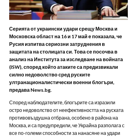
Серията от украински удари срещу Москва и
Московска област на 16 и 17 май е показала, че
Русия изпитва сериозни затруднения в
защитата на столицата си. Това се посочва в
анализ на Института за изследване на войната
(ISW), според който атаките са предизвикали
силно недоволство сред руските
ултранационалистически военни блогъри,
предава News.bg.
Според наблюдателите, блогърите са изразили
остро недоволство от неефективността на руската
противовъздушна отбрана, особено в района на
Москва, и са предупредили, че Украйна разполага с
все по-големи способности за нанасяне на удари