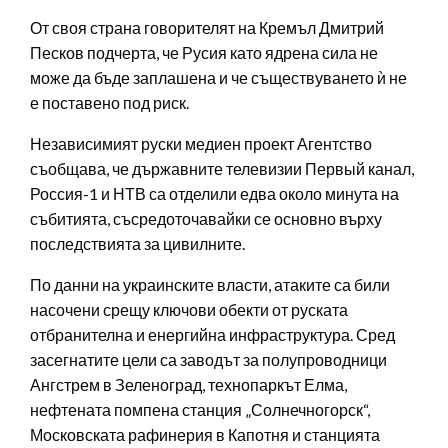
От своя страна говорителят на Кремъл Дмитрий
Песков подчерта, че Русия като ядрена сила не
може да бъде заплашена и че съществуването ѝ не
е поставено под риск.
Независимият руски медиен проект Агентство
съобщава, че държавните телевизии Первый канал,
Россия-1 и НТВ са отделили едва около минута на
събитията, съсредоточавайки се основно върху
последствията за цивилните.
По данни на украинските власти, атаките са били
насочени срещу ключови обекти от руската
отбранителна и енергийна инфраструктура. Сред
засегнатите цели са заводът за полупроводници
Ангстрем в Зеленоград, технопаркът Елма,
нефтената помпена станция „Солнечногорск“,
Московската рафинерия в Капотня и станцията