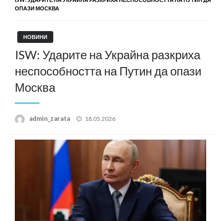
ОПАЗИ МОСКВА
НОВИНИ
ISW: Ударите на Украйна разкриха
неспособността на Путин да опази
Москва
Posted
admin_zarata
18.05.2026
on