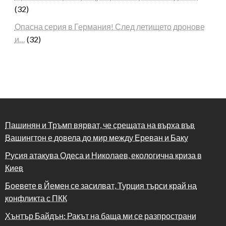
(32)
Опасна серия в Германия! След летището дронове
и…
(32)
Пашинян и Тръмп вярват, че срещата на върха във
Вашингтон е довела до мир между Ереван и Баку
Русия атакува Одеса и Николаев, екологична криза в
Киев
Боевете в Йемен се засилват, Турция търси край на
конфликта с ПКК
Хънтър Байдън: Ракът на баща ми се разпространи