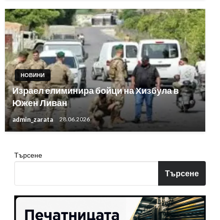
НОВИНИ
Израел елиминира бойци на Хизбула в
Южен Ливан
admin_zarata
28.06.2026
Търсене
Търсене