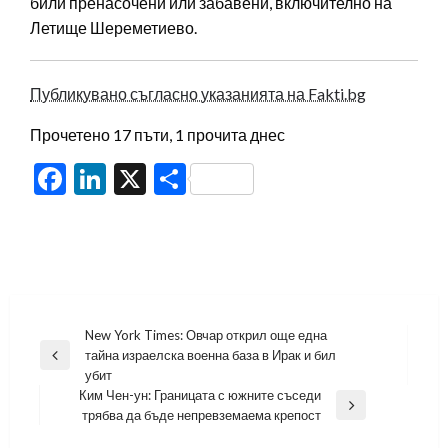
били пренасочени или забавени, включително на
Летище Шереметиево.
Публикувано съгласно указанията на Fakti.bg
Прочетено 17 пъти, 1 прочита днес
Facebook
LinkedIn
X
Share
Навигация
New York Times: Овчар открил още една
тайна израелска военна база в Ирак и бил
Previous
убит
Post
Ким Чен-ун: Границата с южните съседи
Next
трябва да бъде непревземаема крепост
Post