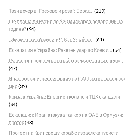
Тази вечер в „Грехове и рози“: Берак…
(219)
Ще плаща ли Русия по $20 милиарда репарации на
година?
(94)
„Имаме само 6 минути!“: Как Украйна…
(61)
Ескалация в Украйна: Ракетен удар по Киев и…
(54)
Русия извърши една от най-големите атаки срещу…
(47)
Иран постави шест условия на САЩ за постигане на
мир
(39)
Криза в Украйна: Енергиен колапс и ТЦК скандали
(34)
Ескалация: Иран атакува танкер на ОАЕ в Ормузкия
проток
(33)
Протест на Крит срещу кораб с израелски туристи