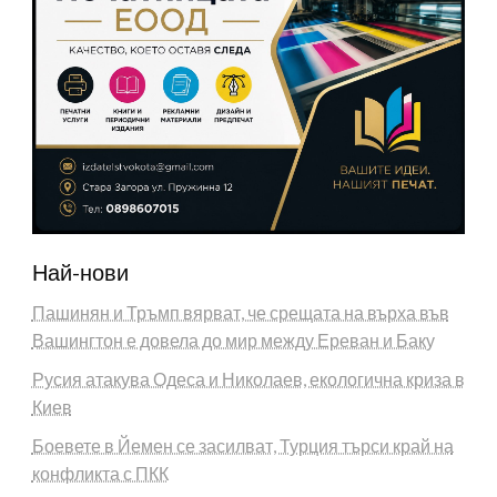
Най-нови
Пашинян и Тръмп вярват, че срещата на върха във
Вашингтон е довела до мир между Ереван и Баку
Русия атакува Одеса и Николаев, екологична криза в
Киев
Боевете в Йемен се засилват, Турция търси край на
конфликта с ПКК