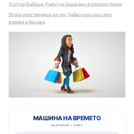
Хънтър Байдън: Ракът на баща ми се разпространи
Втора родственица на ген. Чайко издъхна след
взрива в Москва
МАШИНА НА ВРЕМЕТО
БЪЛГАРИЯ + СВЯТ