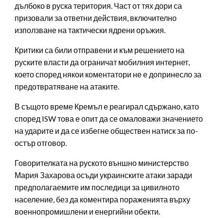
дълбоко в руска територия. Част от тях дори са
призовали за ответни действия, включително
използване на тактически ядрени оръжия.
Критики са били отправени и към решението на
руските власти да ограничат мобилния интернет,
което според някои коментатори не е допринесло за
предотвратяване на атаките.
В същото време Кремъл е реагирал сдържано, като
според ISW това е опит да се омаловажи значението
на ударите и да се избегне обществен натиск за по-
остър отговор.
Говорителката на руското външно министерство
Мария Захарова осъди украинските атаки заради
предполагаемите им последици за цивилното
население, без да коментира пораженията върху
военнопромишлени и енергийни обекти.