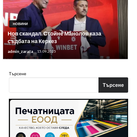
НОВИНИ
Нов скандал. Стойне Манолов каза
съдбата на Керкез
admin_zarata
15.09.2025
Търсене
Търсене