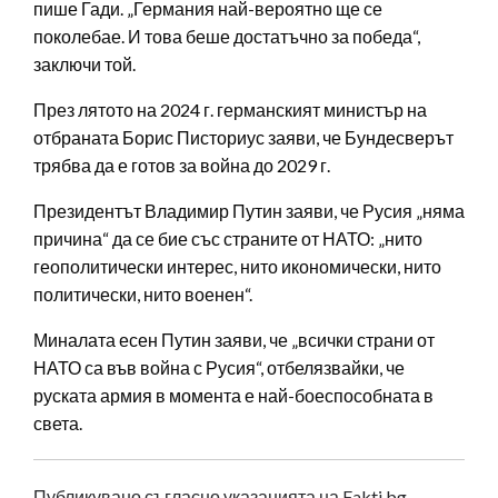
пише Гади. „Германия най-вероятно ще се
поколебае. И това беше достатъчно за победа“,
заключи той.
През лятото на 2024 г. германският министър на
отбраната Борис Писториус заяви, че Бундесверът
трябва да е готов за война до 2029 г.
Президентът Владимир Путин заяви, че Русия „няма
причина“ да се бие със страните от НАТО: „нито
геополитически интерес, нито икономически, нито
политически, нито военен“.
Миналата есен Путин заяви, че „всички страни от
НАТО са във война с Русия“, отбелязвайки, че
руската армия в момента е най-боеспособната в
света.
Публикувано съгласно указанията на Fakti.bg