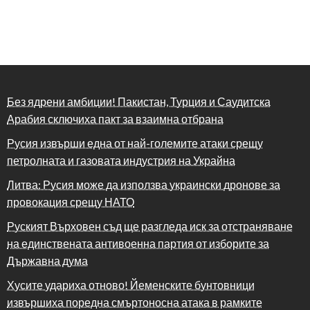
Без ядрени амбиции! Пакистан, Турция и Саудитска
Арабия сключиха пакт за взаимна отбрана
Русия извърши една от най-големите атаки срещу
петролната и газовата индустрия на Украйна
Литва: Русия може да използва украински дронове за
провокация срещу НАТО
Руският Върховен съд ще разгледа иск за отстраняване
на единствената антивоенна партия от изборите за
Държавна дума
Хусите удариха отново! Йеменските бунтовници
извършиха поредна смъртоносна атака в рамките