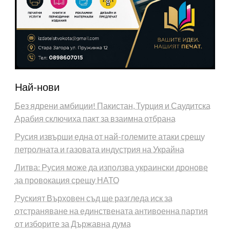
Най-нови
Без ядрени амбиции! Пакистан, Турция и Саудитска
Арабия сключиха пакт за взаимна отбрана
Русия извърши една от най-големите атаки срещу
петролната и газовата индустрия на Украйна
Литва: Русия може да използва украински дронове
за провокация срещу НАТО
Руският Върховен съд ще разгледа иск за
отстраняване на единствената антивоенна партия
от изборите за Държавна дума