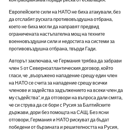
Европейските сили на НАТО не биха атакували, без
да отслабят руската противовъздушна отбрана,
което не биха могли да направят предвид
ограничената настъпателна мощ на техните
военновъздушни сили и недостига на системи за
противовъздушна отбрана, твърди Гади.
Авторът заключава, че Германия трябва да забрави
член 5 от Северноатлантическия договор, който
гласи, че „въоръжено нападение срещу един член
на НАТО се счита за нападение срещу всички
членове и задейства задължението на всеки член да
му съдейства“, и да отговори на въпроса дали смята,
че си струва да се бори с Русия за Балтийските
държави, дори без помощта на САЩ. Без ясни
отговори, Германия и НАТО рискуват да бъдат
победени от бързината и решителността на Русия,