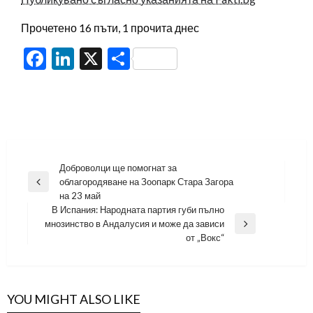
Прочетено 16 пъти, 1 прочита днес
Facebook
LinkedIn
X
Share
Навигация
Доброволци ще помогнат за
облагородяване на Зоопарк Стара Загора
Previous
на 23 май
Post
В Испания: Народната партия губи пълно
мнозинство в Андалусия и може да зависи
Next
от „Вокс“
Post
YOU MIGHT ALSO LIKE