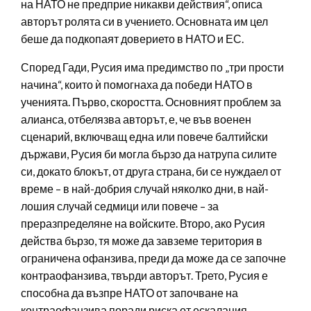
на НАТО не предприе никакви действия“, описа
авторът ролята си в учението. Основната им цел
беше да подкопаят доверието в НАТО и ЕС.
Според Гади, Русия има предимство по „три прости
начина“, които ѝ помогнаха да победи НАТО в
ученията. Първо, скоростта. Основният проблем за
алианса, отбелязва авторът, е, че във военен
сценарий, включващ една или повече балтийски
държави, Русия би могла бързо да натрупа силите
си, докато блокът, от друга страна, би се нуждаел от
време – в най-добрия случай няколко дни, в най-
лошия случай седмици или повече – за
преразпределяне на войските. Второ, ако Русия
действа бързо, тя може да завземе територия в
ограничена офанзива, преди да може да се започне
контраофанзива, твърди авторът. Трето, Русия е
способна да възпре НАТО от започване на
контраофанзива поради риска от ескалация.