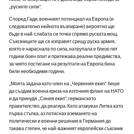
„руските сили“.
Според Гади, военният потенциал на Европа (и
следователно нейното възпиране) вероятно ще
бъде в най-слабата си точка спрямо руската мощ.
Съюзниците ще се изправят срещу руска армия,
която е нараснала по сила, натрупала е близо пет
години боен опит и притежава реални предимства,
за чието постигане на резултати на Европа биха
били необходими години.
„Моята задача като член на „Червения екип“ беше
да създам военна криза на източния фланг на НАТО
и да принудя „Синия екип“, германското
правителство, да реагира. Като атакувах Литва като
първа стъпка, аз потиснах вземането на
политически и военни решения в Германия до
такава степен, че най-важният европейски съюзник