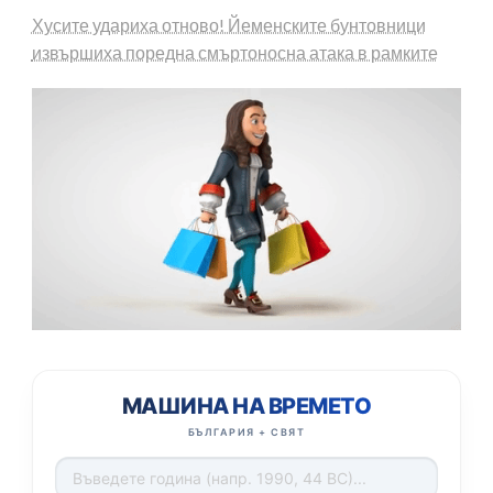
Хусите удариха отново! Йеменските бунтовници
извършиха поредна смъртоносна атака в рамките
МАШИНА НА ВРЕМЕТО
БЪЛГАРИЯ + СВЯТ