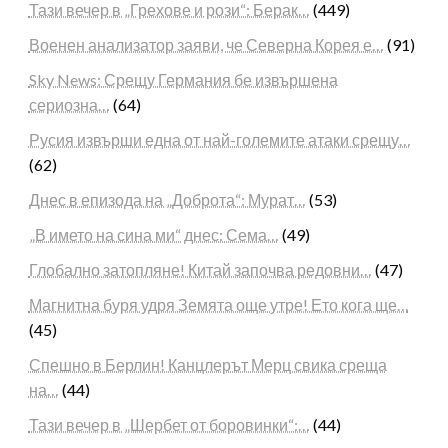
Тази вечер в „Грехове и рози“: Берак…
(449)
Военен анализатор заяви, че Северна Корея е…
(91)
Sky News: Срещу Германия бе извършена
сериозна…
(64)
Русия извърши една от най-големите атаки срещу…
(62)
Днес в епизода на „Доброта“: Мурат…
(53)
„В името на сина ми“ днес: Сема…
(49)
Глобално затопляне! Китай започва редовни…
(47)
Магнитна буря удря Земята още утре! Ето кога ще…
(45)
Спешно в Берлин! Канцлерът Мерц свика среща
на…
(44)
Тази вечер в „Шербет от боровинки“:…
(44)