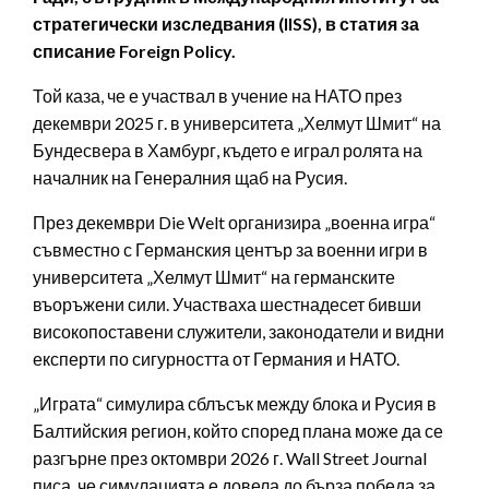
стратегически изследвания (IISS), в статия за
списание Foreign Policy.
Той каза, че е участвал в учение на НАТО през
декември 2025 г. в университета „Хелмут Шмит“ на
Бундесвера в Хамбург, където е играл ролята на
началник на Генералния щаб на Русия.
През декември Die Welt организира „военна игра“
съвместно с Германския център за военни игри в
университета „Хелмут Шмит“ на германските
въоръжени сили. Участваха шестнадесет бивши
високопоставени служители, законодатели и видни
експерти по сигурността от Германия и НАТО.
„Играта“ симулира сблъсък между блока и Русия в
Балтийския регион, който според плана може да се
разгърне през октомври 2026 г. Wall Street Journal
писа, че симулацията е довела до бърза победа за