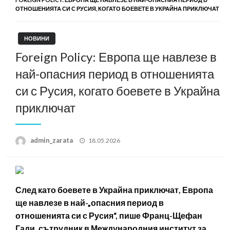
ОТНОШЕНИЯТА СИ С РУСИЯ, КОГАТО БОЕВЕТЕ В УКРАЙНА ПРИКЛЮЧАТ
НОВИНИ
Foreign Policy: Европа ще навлезе в
най-опасния период в отношенията
си с Русия, когато боевете в Украйна
приключат
Posted
admin_zarata
18.05.2026
on
След като боевете в Украйна приключат, Европа
ще навлезе в най-„опасния период в
отношенията си с Русия“, пише Франц-Щефан
Гади, сътрудник в Международния институт за