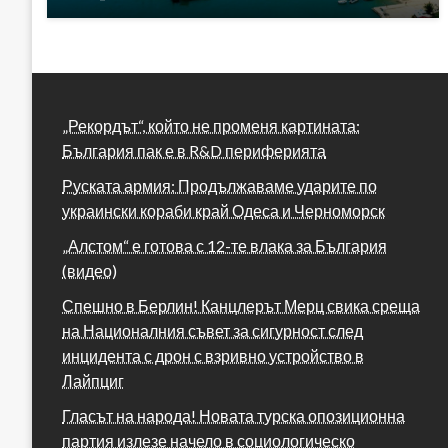
„Рекордът“, който не променя картината:
България пак е в R&D периферията
Руската армия: Продължаваме ударите по
украински кораби край Одеса и Черноморск
„Алстом“ е готова с 12-те влака за България
(видео)
Спешно в Берлин! Канцлерът Мерц свика среща
на Националния съвет за сигурност след
инцидента с дрон с взривно устройство в
Лайпциг
Гласът на народа! Новата турска опозиционна
партия излезе начело в социологическо