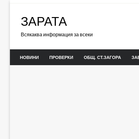
Skip
to
ЗАРАТА
content
Всякаква информация за всеки
НОВИНИ
ПРОВЕРКИ
ОБЩ. СТ.ЗАГОРА
ЗА