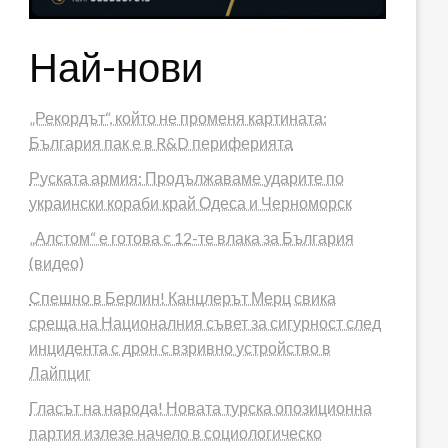
Най-нови
„Рекордът“, който не променя картината:
България пак е в R&D периферията
Руската армия: Продължаваме ударите по
украински кораби край Одеса и Черноморск
„Алстом“ е готова с 12-те влака за България
(видео)
Спешно в Берлин! Канцлерът Мерц свика
среща на Националния съвет за сигурност след
инцидента с дрон с взривно устройство в
Лайпциг
Гласът на народа! Новата турска опозиционна
партия излезе начело в социологическо