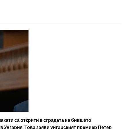
акати са открити в сградата на бившето
в Унгария. Това заяви унгарският премиер Петер