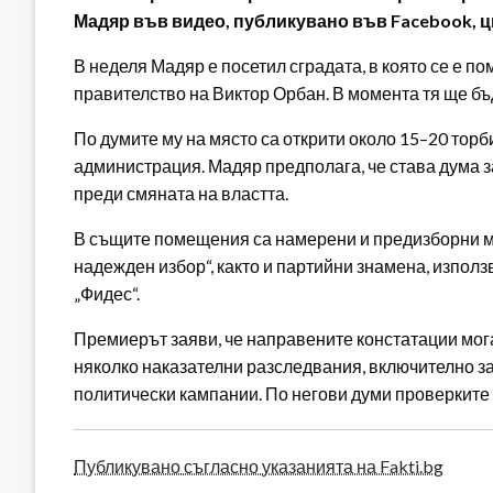
Мадяр във видео, публикувано във Facebook, ц
В неделя Мадяр е посетил сградата, в която се е 
правителство на Виктор Орбан. В момента тя ще б
По думите му на място са открити около 15–20 тор
администрация. Мадяр предполага, че става дума
преди смяната на властта.
В същите помещения са намерени и предизборни ма
надежден избор“, както и партийни знамена, изпол
„Фидес“.
Премиерът заяви, че направените констатации мога
няколко наказателни разследвания, включително 
политически кампании. По негови думи проверките
Публикувано съгласно указанията на Fakti.bg