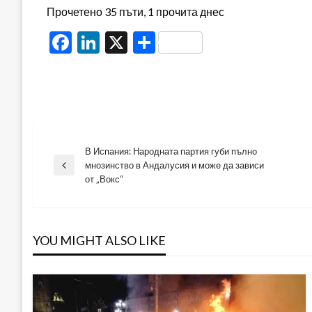
Прочетено 35 пъти, 1 прочита днес
Facebook
LinkedIn
X
Share
В Испания: Народната партия губи пълно
Навигация
мнозинство в Андалусия и може да зависи
Previous
от „Вокс“
Post
YOU MIGHT ALSO LIKE