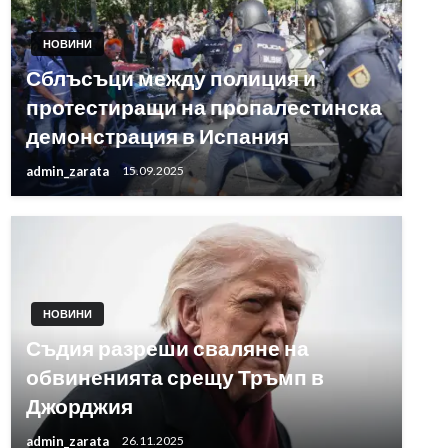
НОВИНИ
Сблъсъци между полиция и
протестиращи на пропалестинска
демонстрация в Испания
admin_zarata
15.09.2025
НОВИНИ
Съдия разреши сваляне на
обвиненията срещу Тръмп в
Джорджия
admin_zarata
26.11.2025