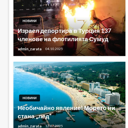
НОВИНИ
Израел депортира в Турция 137
членове на флотилията Сумуд
admin_zarata
04.10.2025
НОВИНИ
Необичайно явление! Морето ни
стана „лед“
admin_zarata
12.07.2025