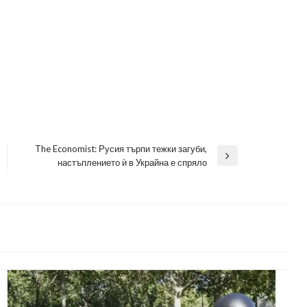
The Economist: Русия търпи тежки загуби,
Next
настъплението ѝ в Украйна е спряло
Post