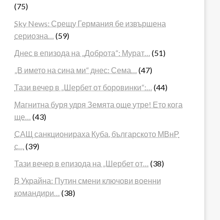
(75)
Sky News: Срещу Германия бе извършена
сериозна…
(59)
Днес в епизода на „Доброта“: Мурат…
(51)
„В името на сина ми“ днес: Сема…
(47)
Тази вечер в „Шербет от боровинки“:…
(44)
Магнитна буря удря Земята още утре! Ето кога
ще…
(43)
САЩ санкционираха Куба, българското МВнР
с…
(39)
Тази вечер в епизода на „Шербет от…
(38)
В Украйна: Путин смени ключови военни
командири…
(38)