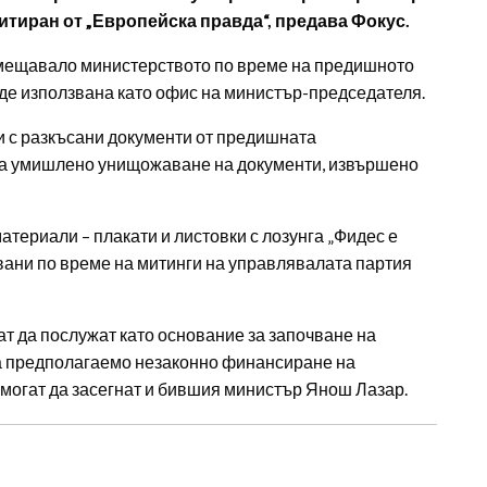
итиран от „Европейска правда“, предава Фокус.
помещавало министерството по време на предишното
ъде използвана като офис на министър-председателя.
би с разкъсани документи от предишната
 за умишлено унищожаване на документи, извършено
териали – плакати и листовки с лозунга „Фидес е
звани по време на митинги на управлявалата партия
т да послужат като основание за започване на
за предполагаемо незаконно финансиране на
 могат да засегнат и бившия министър Янош Лазар.