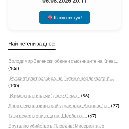
06.08.2026 20:11
Кликни тук!
Най-четени за днес:
Володимир Зеленски обвини съюзниците на Киев:…
(106)
„Руският елит разбира, че Путин е неадекватен“:…
(100)
„В името на сина ми“ днес: Сема…
(96)
Дрон с експлозиви край украински „Антонов“ в…
(77)
Тази вечер в епизода на „Шербет от…
(67)
Брутално убийство в Пловдив! Мисерията се