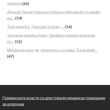
заплита
(66)
Доналд Тръмп поискал спешно обяснение от шефа
на…
(59)
Тази вечер в „Грехове и рози“:…
(54)
Залужни шокира Киев: Украйна изчерпа военния
си…
(52)
Мицкоски каза, че „източната съседка“ България…
(47)
Германските власти са арестували украински гражданин
за шпионаж