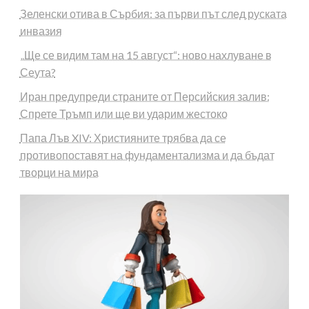
Зеленски отива в Сърбия: за първи път след руската
инвазия
„Ще се видим там на 15 август“: ново нахлуване в
Сеута?
Иран предупреди страните от Персийския залив:
Спрете Тръмп или ще ви ударим жестоко
Папа Лъв XIV: Християните трябва да се
противопоставят на фундаментализма и да бъдат
творци на мира