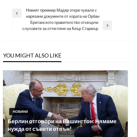
Навигация
Новият премиер Мадяр откри чували с
Previous
нарязани документи от хората на Орбан
Post
Британското правителство отхвърли
Next
слуховете за оттегляне на Киър Стармър
Post
YOU MIGHT ALSO LIKE
НОВИНИ
Берлин отговори на Вашингтон: Нямаме
нужда от съвети отвън!