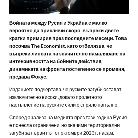
Войната между Русия и Украйна е малко
вероятно да приключи скоро, въпреки двете
кратки примирия през последните месеци. Това
посочва The Economist, като отбелязва, че
въпреки липсата на значително намаляване на
интензивността на бойните действия,
динамиката на фронта постепенно се променя,
предава Фокус.
Изданието подчертава, че руските загуби остават
изключително високи, докато пролетното
настъпление на руските сили е спряло напълно.
Според анализа на медията през тази година Русия
е понесла ограничени, но значими териториални
загуби за първи път от октомври 2023 г. насам.