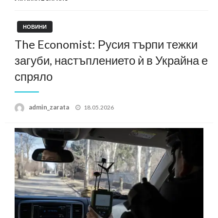
НОВИНИ
The Economist: Русия търпи тежки
загуби, настъплението ѝ в Украйна е
спряло
Posted
admin_zarata
18.05.2026
on