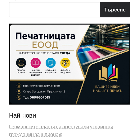
Търсене
Най-нови
Германските власти са арестували украински
гражданин за шпионаж