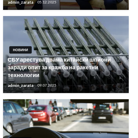
admin_zarata
05.12.2025
НОВИНИ
СБУ арестува двама китайски шпиони
заради опит за кражба на ракетни
технологии
admin_zarata
09.07.2025