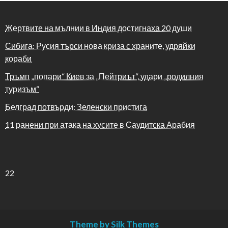
Жертвите на мълнии в Индия достигнаха 20 души
Сибига: Русия търси нова криза с храните, удряйки
кораби
Тръмп „попари“ Киев за „Пейтриът“, удари „родилния
туризъм“
Белград потвърди: Зеленски пристига
11 ранени при атака на хусите в Саудитска Арабия
22
Theme by Silk Themes