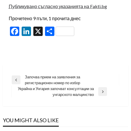
Публикувано съгласно указанията на Fakti.bg
Прочетено 9 пъти, 1 прочита днес
Facebook
LinkedIn
X
Share
Навигация
Започва прием на заявления за
Previous
регистрационен номер по избор
Post
Украйна и Унгария започват консултации за
Next
унгарското малцинство
Post
YOU MIGHT ALSO LIKE