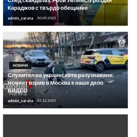
След скандала с Роби Уилямс! Гроздан
Караджов с твърдо обещание
admin_zarata
30.09.2025
НОВИНИ
Служител на украинското разузнаване:
Новият взрив в Москва е наше дело
ВИДЕО
admin_zarata
25.12.2025