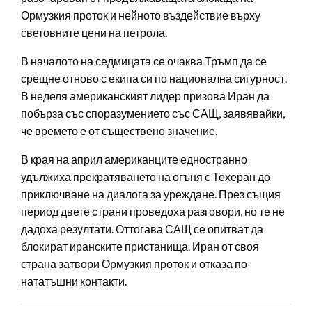
Ормузкия проток и нейното въздействие върху
световните цени на петрола.
В началото на седмицата се очаква Тръмп да се
срещне отново с екипа си по национална сигурност.
В неделя американският лидер призова Иран да
побърза със споразумението със САЩ, заявявайки,
че времето е от съществено значение.
В края на април американците едностранно
удължиха прекратяването на огъня с Техеран до
приключване на диалога за уреждане. През същия
период двете страни проведоха разговори, но те не
дадоха резултати. Оттогава САЩ се опитват да
блокират иранските пристанища. Иран от своя
страна затвори Ормузкия проток и отказа по-
нататъшни контакти.