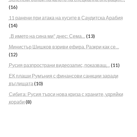
(16)
11 ранени при атака на хусите в Саудитска Арабия
(14)
„В името на сина ми“ днес: Сема…
(13)
Министър Шишков взриви ефира. Разкри как се…
(12)
Русия разпространи видеозапис, показващ…
(11)
ЕК плаши Румъния с финансови санкции заради
въглищата
(10)
Сибига: Русия търси нова криза с храните, удряйки
кораби
(8)