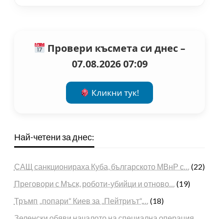
Провери късмета си днес –
07.08.2026 07:09
Кликни тук!
Най-четени за днес:
САЩ санкционираха Куба, българското МВнР с…
(22)
Преговори с Мъск, роботи-убийци и отново…
(19)
Тръмп „попари“ Киев за „Пейтриът“,…
(18)
Зеленски обяви началото на специална операция…