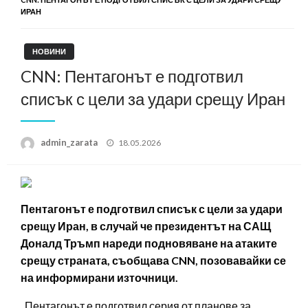
ИРАН
НОВИНИ
CNN: Пентагонът е подготвил
списък с цели за удари срещу Иран
Posted
admin_zarata
18.05.2026
on
Пентагонът е подготвил списък с цели за удари
срещу Иран, в случай че президентът на САЩ
Доналд Тръмп нареди подновяване на атаките
срещу страната, съобщава CNN, позовавайки се
на информирани източници.
„Пентагонът е подготвил серия от планове за