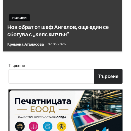
НОВИНИ
Нов обрат от шеф Ангелов, още един се
сбогува с „Хелс китчън“
Кремена Атанасова
07.05.2026
Търсене
Търсене