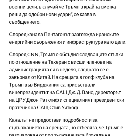
военни цели, в случай че Тръмп в крайна сметка
реши да одобри нови удари“, се казва в
съобщението.
Според канала Пентагонът разглежда иранските
енергийни съоръжения и инфраструктура като цели.
Според CNN, Тръмп е обсъдил следващите стъпки
по отношение на Техеран с висши членове на
администрацията си в неделя, след като се е
завърнал от Китай. На срещата в голф клуба на
Тръмп във Вирджиния са присъствали
вицепрезидентът на САЩ Дж. Д. Ванс, директорът
на ЦРУ Джон Ратклиф и специалният президентски
пратеник на САЩ Стив Уиткоф.
Каналът не предостави подробности за
съдържанието на срещата, но отбеляза, че Тръмп е
разочарован от продължаващата блокада на