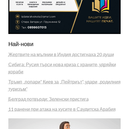
Най-нови
Жертвите на мълнии в Индия достигнаха 20 души
Сибига: Русия търси нова криза с храните, удряйки
кораби
Тръмп „попари“ Киев за „Пейтриът“, удари „родилния
туризъм“
Белград потвърди: Зеленски пристига
11 ранени при атака на хусите в Саудитска Арабия