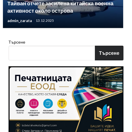
Тайван отчете засилена китайска военна
активност около острова
admin_zarata
13.12.2025
Търсене
Търсене