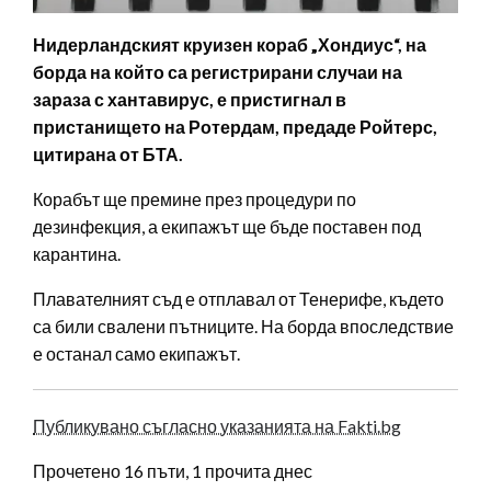
Нидерландският круизен кораб „Хондиус“, на
борда на който са регистрирани случаи на
зараза с хантавирус, е пристигнал в
пристанището на Ротердам, предаде Ройтерс,
цитирана от БТА.
Корабът ще премине през процедури по
дезинфекция, а екипажът ще бъде поставен под
карантина.
Плавателният съд е отплавал от Тенерифе, където
са били свалени пътниците. На борда впоследствие
е останал само екипажът.
Публикувано съгласно указанията на Fakti.bg
Прочетено 16 пъти, 1 прочита днес