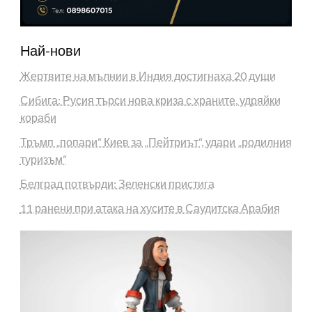
Най-нови
Жертвите на мълнии в Индия достигнаха 20 души
Сибига: Русия търси нова криза с храните, удряйки
кораби
Тръмп „попари“ Киев за „Пейтриът“, удари „родилния
туризъм“
Белград потвърди: Зеленски пристига
11 ранени при атака на хусите в Саудитска Арабия