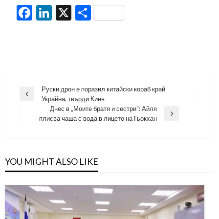
Facebook
LinkedIn
X
Share
Навигация
Руски дрон е поразил китайски кораб край
Previous
Украйна, твърди Киев
Post
Днес в „Моите братя и сестри“: Айля
Next
плисва чаша с вода в лицето на Гьокхан
Post
YOU MIGHT ALSO LIKE