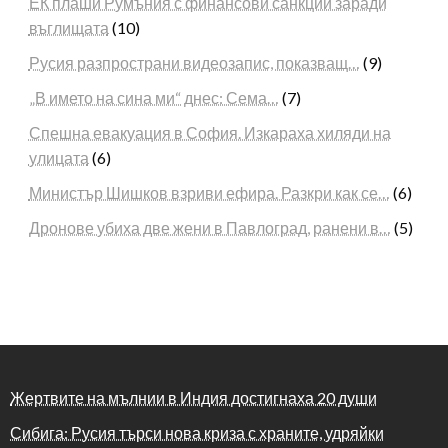
ЕК плаши Румъния с финансови санкции заради
въглищата
(10)
Русия разпространи видеозапис, показващ…
(9)
„В името на сина ми“ днес: Сема…
(7)
Спешна евакуация в София. Изкараха хиляди на
улицата
(6)
Министър Шишков взриви ефира. Разкри как се…
(6)
Дронове убиха две жени в Павлоград, ранени в…
(5)
Жертвите на мълнии в Индия достигнаха 20 души
Сибига: Русия търси нова криза с храните, удряйки