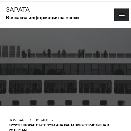
Skip
ЗАРАТА
to
Всякаква информация за всеки
content
HOMEPAGE
НОВИНИ
КРУИЗЕН КОРАБ СЪС СЛУЧАИ НА ХАНТАВИРУС ПРИСТИГНА В
РОТЕРДАМ