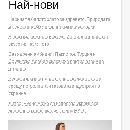
Най-нови
Наричат я бялото злато за здравето. Природата
й е дала над 80 жизненоважни минерали
В нея има авокадо и ягоди. И е хидратиращата
вкусотия на лятото
Без ядрени амбиции! Пакистан, Турция и
Саудитска Арабия сключиха пакт за взаимна
отбрана
Русия извърши една от най-големите атаки
срещу петролната и газовата индустрия на
Украйна
Литва: Русия може да използва украински
дронове за провокация срещу НАТО