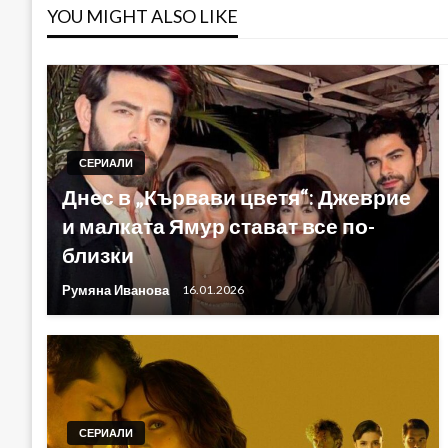
YOU MIGHT ALSO LIKE
СЕРИАЛИ
Днес в „Кървави цветя“: Джеврие
и малката Ямур стават все по-
близки
Румяна Иванова
16.01.2026
СЕРИАЛИ