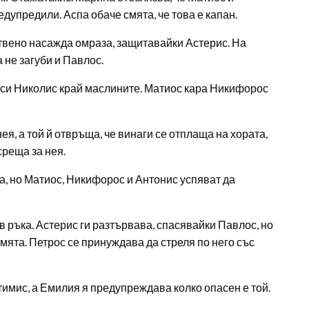
редупредили. Аспа обаче смята, че това е капан.
твено насажда омраза, защитавайки Астерис. На
не загуби и Павлос.
 си Николис край маслините. Матиос кара Никифорос
я, а той й отвръща, че винаги се отплаща на хората,
среща за нея.
, но Матиос, Никифорос и Антонис успяват да
 ръка. Астерис ги разтървава, спасявайки Павлос, но
мята. Петрос се принуждава да стреля по него със
тимис, а Емилия я предупреждава колко опасен е той.