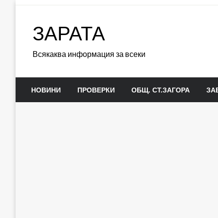
Skip
to
ЗАРАТА
content
Всякаква информация за всеки
НОВИНИ
ПРОВЕРКИ
ОБЩ. СТ.ЗАГОРА
ЗА