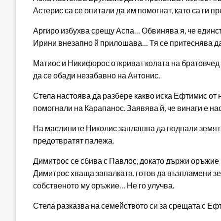
Астерис са се опитали да им помогнат, като са ги п
Аргиро избухва срещу Аспа… Обвинява я, че единс
Ирини внезапно й прилошава… Тя се притеснява да 
Матиос и Никифорос откриват колата на братовчед
да се обади незабавно на Антонис.
Стела настоява да разбере какво иска Ефтимис от не
помогнали на Карапанос. Заявява й, че винаги е на
На маслините Николис заплашва да подпали земята
предотвратят палежа.
Димитрос се сбива с Павлос, докато държи оръжие в
Димитрос хваща запалката, готов да възпламени зе
собственото му оръжие… Не го улучва.
Стела разказва на семейството си за срещата с Еф