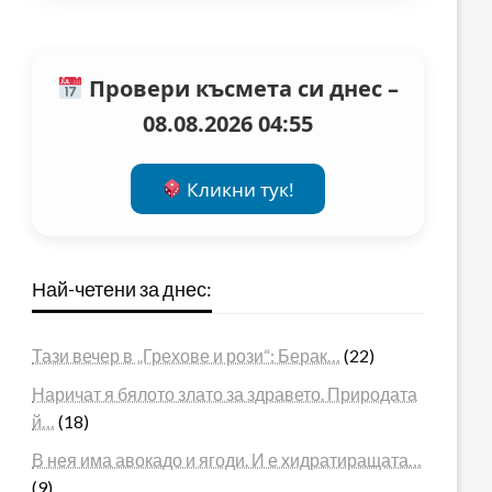
Провери късмета си днес –
08.08.2026 04:55
Кликни тук!
Най-четени за днес:
Тази вечер в „Грехове и рози“: Берак…
(22)
Наричат я бялото злато за здравето. Природата
й…
(18)
В нея има авокадо и ягоди. И е хидратиращата…
(9)