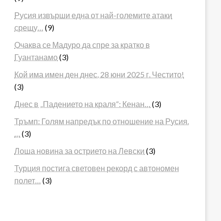
Русия извърши една от най-големите атаки
срещу…
(9)
Очаква се Мадуро да спре за кратко в
Гуантанамо
(3)
Кой има имен ден днес, 28 юни 2025 г. Честито!
(3)
Днес в „Падението на краля“: Кенан…
(3)
Тръмп: Голям напредък по отношение на Русия.
…
(3)
Лоша новина за острието на Левски
(3)
Турция постига световен рекорд с автономен
полет…
(3)