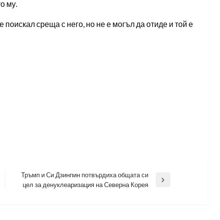
о му.
 поискал среща с него, но не е могъл да отиде и той е
Тръмп и Си Дзинпин потвърдиха общата си
Next
цел за денуклеаризация на Северна Корея
Post