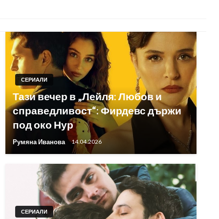
СЕРИАЛИ
Тази вечер в „Лейля: Любов и
справедливост“: Фирдевс държи
под око Нур
Румяна Иванова
14.04.2026
СЕРИАЛИ