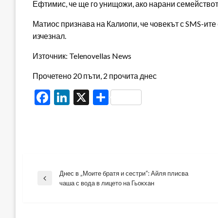
Ефтимис, че ще го унищожи, ако нарани семействот
Матиос признава на Калиопи, че човекът с SMS-ите е
изчезнал.
Източник: Telenovellas News
Прочетено 20 пъти, 2 прочита днес
Facebook
LinkedIn
X
Share
Днес в „Моите братя и сестри“: Айля плисва
Навигация
Previous
чаша с вода в лицето на Гьокхан
Post