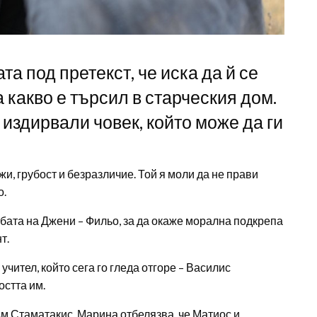
а под претекст, че иска да й се
а какво е търсил в старческия дом.
а издирвали човек, който може да ги
и, грубост и безразличие. Той я моли да не прави
о.
абата на Джени – Фильо, за да окаже морална подкрепа
т.
чител, който сега го гледа отгоре – Василис
остта им.
м Стаматакис. Марина отбелязва, че Матиос и