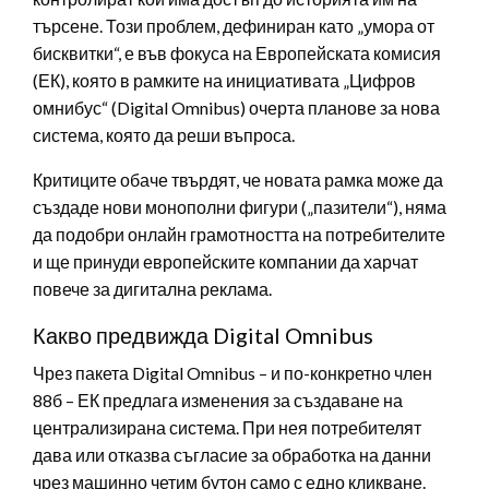
търсене. Този проблем, дефиниран като „умора от
бисквитки“, е във фокуса на Европейската комисия
(ЕК), която в рамките на инициативата „Цифров
омнибус“ (Digital Omnibus) очерта планове за нова
система, която да реши въпроса.
Критиците обаче твърдят, че новата рамка може да
създаде нови монополни фигури („пазители“), няма
да подобри онлайн грамотността на потребителите
и ще принуди европейските компании да харчат
повече за дигитална реклама.
Какво предвижда Digital Omnibus
Чрез пакета Digital Omnibus – и по-конкретно член
88б – ЕК предлага изменения за създаване на
централизирана система. При нея потребителят
дава или отказва съгласие за обработка на данни
чрез машинно четим бутон само с едно кликване.