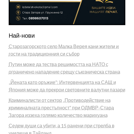
Най-нови
Старозагорското село Малка Верея кани жители и
гости на традиционния си събор
Путин може да тества решимостта на НАТО с
ограничено нападение срещу съюзническа страна
„Йената като оръжие“: Интервенцията на САЩ и
Япония може да прекрои световните валутни пазари
Криминалисти от сектор „Противодействие на
криминалната престъпност“ при ОДМВР-Стара
Загора иззеха голямо количество марихуана
Седем души са убити, а 15 ранени при стрелба в
училище в Тайланд