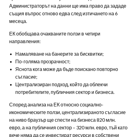
Администраторът на данни ще има право да зададе
същия въпрос отново едва след изтичането на 6
месеца.
ЕК обобщава очакваните ползи в четири
направления:
Намаляване на банерите за бисквитки;
По-голяма прозрачност;
Яснота кога може да бъде поискано повторно
съгласие;
Централизиран подход, който да облекчи
потребителите, публичния сектор и бизнеса.
Според анализа на ЕК относно социално-
икономическите ползи, централизираното съгласие
на ниво браузър ще спести на бизнеса 820 млн.
евро, а на публичния сектор – 320 млн. евро, тъй като
вече няма да се инвестират ресурси в собствени