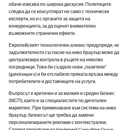
обаче изисква по-широка дискусия. Политиците
следва да се консултират не само с технически
експерти, но и с органите за защита на
конкуренцията, за да оценят внимателно
възможните странични ефекти.
Европейският технологичен алианс предупреди, че
задължителното съгласие на ниво браузър може да
централизира контрола в ръцете на няколко
посредници. Това би създало нови „пазители“
(gatekeepers) и би отслабило пряката връзка между
потребителите и доставчиците на услуги.
Въпросът е критичен и за малкия и среден бизнес
(МСП), както и за специалистите по дигитален
маркетинг. При преминаване към система на ниво
браузър, бизнесът ще трябва да замени
персонализираните реклами с контекстуални.
Според проучване на Implement Consulting Group