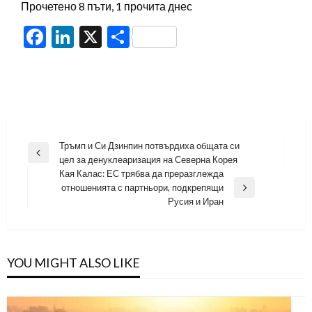
Прочетено 8 пъти, 1 прочита днес
Facebook
LinkedIn
X
Share
Навигация
Тръмп и Си Дзинпин потвърдиха общата си
Previous
цел за денуклеаризация на Северна Корея
Post
Кая Калас: ЕС трябва да преразглежда
отношенията с партньори, подкрепящи
Next
Русия и Иран
Post
YOU MIGHT ALSO LIKE