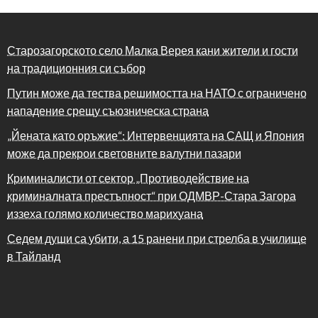
Старозагорското село Малка Верея кани жители и гости
на традиционния си събор
Путин може да тества решимостта на НАТО с ограничено
нападение срещу съюзническа страна
„Йената като оръжие“: Интервенцията на САЩ и Япония
може да прекрои световните валутни пазари
Криминалисти от сектор „Противодействие на
криминалната престъпност“ при ОДМВР-Стара Загора
иззеха голямо количество марихуана
Седем души са убити, а 15 ранени при стрелба в училище
в Тайланд