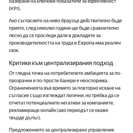
базирани на ключови показатели за ефективност
(KPI).
Ако съгласието на ниво браузър действително бъде
прието, след няколко години ще бъде сравнително
лесно да се проследи дали в докладите за
производителността на труда в Европа има реален
скок.
Критики към централизирания подход
От гледна точка на потребителите амбицията за по-
прозрачни и по-прости банери е неоспорима.
Ограниченията във времето за повторно искане на
съгласие също изглеждат логични, но трябва да се
отчетат потенциалните негативи за компаниите,
рекламиращи онлайн (ако периодът се окаже
твърде дълъг).
Предложението за централизирано управление