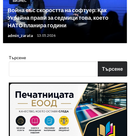
БИЗНЕС
Война със скоростта на софтуер: Как
Украйна прави за седмици това, което
НАТО планира години
admin_zarata
13.05.2026
Търсене
Търсене