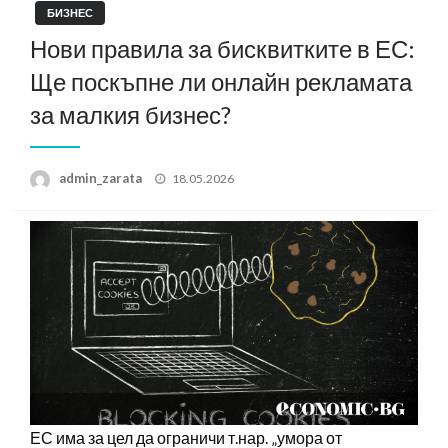
БИЗНЕС
Нови правила за бисквитките в ЕС:
Ще поскъпне ли онлайн рекламата
за малкия бизнес?
Posted
admin_zarata
18.05.2026
on
ЕС има за цел да ограничи т.нар. „умора от