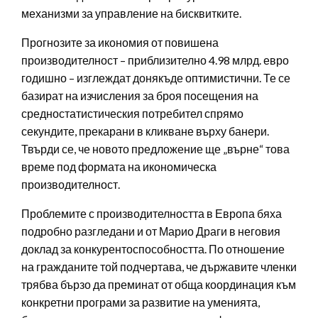
механизми за управление на бисквитките.
Прогнозите за икономия от повишена
производителност – приблизително 4.98 млрд. евро
годишно – изглеждат донякъде оптимистични. Те се
базират на изчисления за броя посещения на
средностатистическия потребител спрямо
секундите, прекарани в кликване върху банери.
Твърди се, че новото предложение ще „върне“ това
време под формата на икономическа
производителност.
Проблемите с производителността в Европа бяха
подробно разгледани и от Марио Драги в неговия
доклад за конкурентоспособността. По отношение
на гражданите той подчертава, че държавите членки
трябва бързо да преминат от обща координация към
конкретни програми за развитие на уменията,