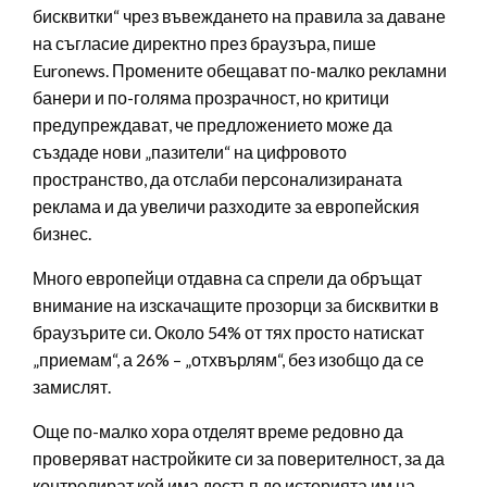
бисквитки“ чрез въвеждането на правила за даване
на съгласие директно през браузъра, пише
Euronews. Промените обещават по-малко рекламни
банери и по-голяма прозрачност, но критици
предупреждават, че предложението може да
създаде нови „пазители“ на цифровото
пространство, да отслаби персонализираната
реклама и да увеличи разходите за европейския
бизнес.
Много европейци отдавна са спрели да обръщат
внимание на изскачащите прозорци за бисквитки в
браузърите си. Около 54% от тях просто натискат
„приемам“, а 26% – „отхвърлям“, без изобщо да се
замислят.
Още по-малко хора отделят време редовно да
проверяват настройките си за поверителност, за да
контролират кой има достъп до историята им на