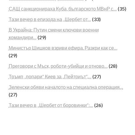
САЩ санкционираха Куба, българското МВнР с…
(35)
Тази вечер в епизода на „Шербет от…
(33)
В Украйна: Путин смени ключови военни
командири…
(29)
Министър Шишков взриви ефира. Разкри как се…
(29)
Преговори с Мъск, роботи-убийци и отново…
(28)
Тръмп „попари“ Киев за „Пейтриът“,…
(27)
Зеленски обяви началото на специална операция…
(27)
Тази вечер в „Шербет от боровинки“:…
(26)