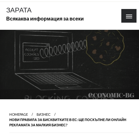
Skip
ЗАРАТА
to
Всякаква информация за всеки
content
HOMEPAGE
БИЗНЕС
НОВИ ПРАВИЛА ЗА БИСКВИТКИТЕ В ЕС: ЩЕ ПОСКЪПНЕ ЛИ ОНЛАЙН
РЕКЛАМАТА ЗА МАЛКИЯ БИЗНЕС?