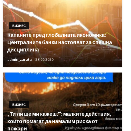
БИЗНЕС
Капаните пред глобалната икономика:
Централните банки настояват за спешна
дисциплина
admin_zarata
29.06.2026
БИЗНЕС
„Ти ли ще ми кажеш?“: малките действия,
които помагат да намалим риска от
пожари