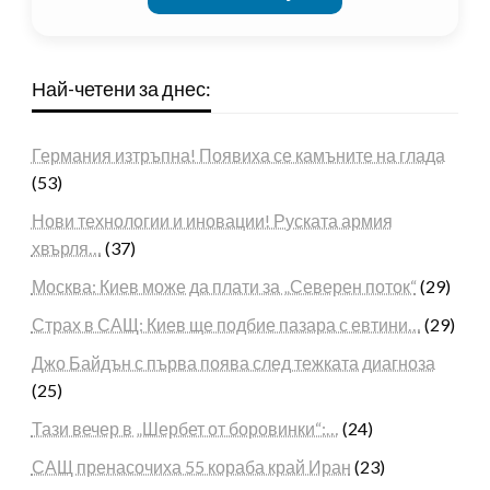
Най-четени за днес:
Германия изтръпна! Появиха се камъните на глада
(53)
Нови технологии и иновации! Руската армия
хвърля…
(37)
Москва: Киев може да плати за „Северен поток“
(29)
Страх в САЩ: Киев ще подбие пазара с евтини…
(29)
Джо Байдън с първа поява след тежката диагноза
(25)
Тази вечер в „Шербет от боровинки“:…
(24)
САЩ пренасочиха 55 кораба край Иран
(23)