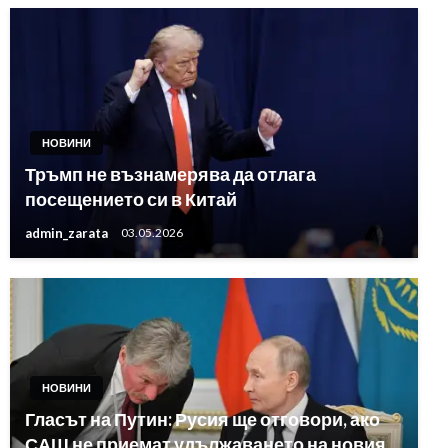
НОВИНИ
Тръмп не възнамерява да отлага
посещението си в Китай
admin_zarata
03.05.2026
НОВИНИ
Гласът на Путин: Русия ще отговори, ако
САЩ не приемат удължаването на новия