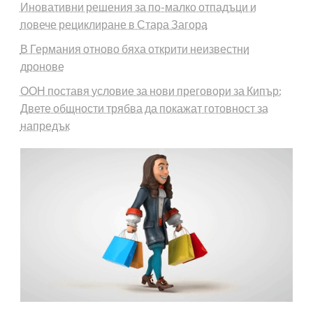
Иновативни решения за по-малко отпадъци и
повече рециклиране в Стара Загора
В Германия отново бяха открити неизвестни
дронове
ООН поставя условие за нови преговори за Кипър:
Двете общности трябва да покажат готовност за
напредък