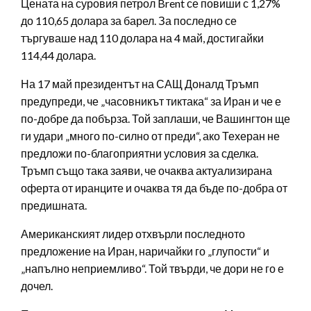
Цената на суровия петрол Brent се повиши с 1,27%
до 110,65 долара за барел. За последно се
търгуваше над 110 долара на 4 май, достигайки
114,44 долара.
На 17 май президентът на САЩ Доналд Тръмп
предупреди, че „часовникът тиктака“ за Иран и че е
по-добре да побърза. Той заплаши, че Вашингтон ще
ги удари „много по-силно от преди“, ако Техеран не
предложи по-благоприятни условия за сделка.
Тръмп също така заяви, че очаква актуализирана
оферта от иранците и очаква тя да бъде по-добра от
предишната.
Американският лидер отхвърли последното
предложение на Иран, наричайки го „глупости“ и
„напълно неприемливо“. Той твърди, че дори не го е
дочел.