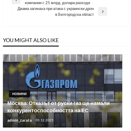
Previous
компании с 25 млрд. долара разходи
Post
Двама загинаха при атака с украински дрон
Next
в Белгородска област
Post
YOU MIGHT ALSO LIKE
НОВИНИ
Москва: Отказът от руски газ ще намали
конкурентоспособността на ЕС
admin_zarata
03.12.2025