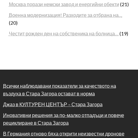
Москва порази немски завод и енергийни обекти
(21)
Военна модернизация! Разходите за отбрана на…
(20)
Честит рожден ден на собственика на болница…
(19)
Всички наблюдавани показатели за качеството на
въздуха в Стара Загора остават в норма
Джаз в КУЛТУРЕН ЦЕНТЪР – Стара Загора
Иновативни решения за по-малко отпадъци и повече
рециклиране в Стара Загора
В Германия отново бяха открити неизвестни дронове