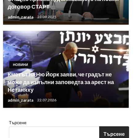
договор СТАРТ
admin_zarata
23.09.2025
НОВИНИ
Кметът на Ню Йорк заяви, че градът не
може да изпълни заповедта за арест на
Нетаняху
admin_zarata
22.07.2026
Търсене
Търсене