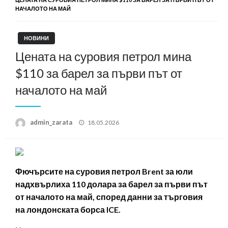
НАЧАЛОТО НА МАЙ
НОВИНИ
Цената на суровия петрол мина
$110 за барел за първи път от
началото на май
Posted
admin_zarata
18.05.2026
on
Фючърсите на суровия петрол Brent за юли
надхвърлиха 110 долара за барел за първи път
от началото на май, според данни за търговия
на лондонската борса ICE.