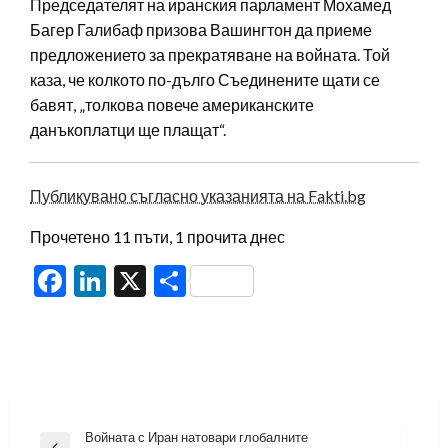
Председателят на иранския парламент Мохамед
Багер Галибаф призова Вашингтон да приеме
предложението за прекратяване на войната. Той
каза, че колкото по-дълго Съединените щати се
бавят, „толкова повече американските
данъкоплатци ще плащат“.
Публикувано съгласно указанията на Fakti.bg
Прочетено 11 пъти, 1 прочита днес
Facebook
LinkedIn
X
Share
Навигация
Войната с Иран натовари глобалните