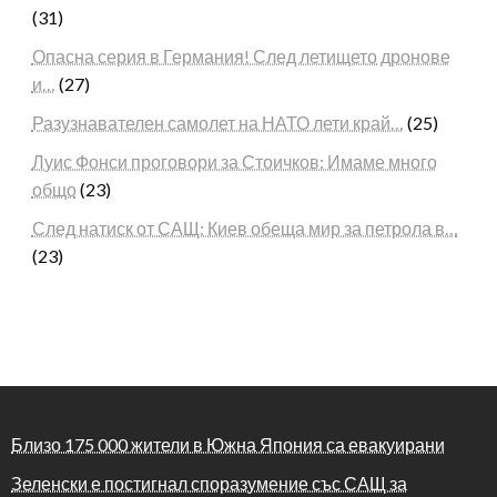
(31)
Опасна серия в Германия! След летището дронове
и…
(27)
Разузнавателен самолет на НАТО лети край…
(25)
Луис Фонси проговори за Стоичков: Имаме много
общо
(23)
След натиск от САЩ: Киев обеща мир за петрола в…
(23)
Близо 175 000 жители в Южна Япония са евакуирани
Зеленски е постигнал споразумение със САЩ за