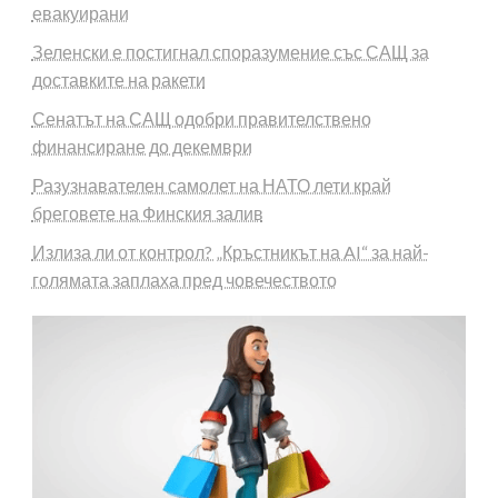
евакуирани
Зеленски е постигнал споразумение със САЩ за
доставките на ракети
Сенатът на САЩ одобри правителствено
финансиране до декември
Разузнавателен самолет на НАТО лети край
бреговете на Финския залив
Излиза ли от контрол? „Кръстникът на AI“ за най-
голямата заплаха пред човечеството