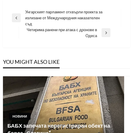
Навигация
Унгарският парламент отхвърли проекта за
излизане от Международния наказателен
Previous
съд
Post
Четирима ранени при атака с дронове в
Next
Одеса
Post
YOU MIGHT ALSO LIKE
НОВИНИ
БАБХ запечата нерегистриран обект на