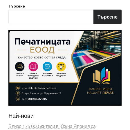
Търсене
Търсене
Най-нови
Близо 175 000 жители в Южна Япония са