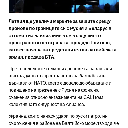
Латвия ще увеличи мерките за защита срещу
дронове по границите си с Русия и Беларус в
отговор на навлизания във въздушното
пространство на страната, предаде Ройтерс,
като се позова на представител на латвийската
армия, предава БТА.
През последните седмици дронове са навлизали
във въздушното пространство на балтийските
държави от НАТО, което е довело до объркване и
повишено напрежение с Русия на фона на
съмнения относно ангажимента на САЩ към
колективната сигурност на Алианса.
Украйна, която нанася удари по руски петролни
съоръжения в района на Балтийско море, твърди, че