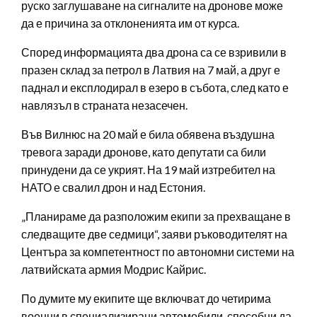
руско заглушаване на сигналите на дронове може
да е причина за отклоненията им от курса.
Според информацията два дрона са се взривили в
празен склад за петрол в Латвия на 7 май, а друг е
паднал и експлодирал в езеро в събота, след като е
навлязъл в страната незасечен.
Във Вилнюс на 20 май е била обявена въздушна
тревога заради дронове, като депутати са били
принудени да се укрият. На 19 май изтребител на
НАТО е свалил дрон и над Естония.
„Планираме да разположим екипи за прехващане в
следващите две седмици“, заяви ръководителят на
Центъра за компетентност по автономни системи на
латвийската армия Модрис Кайрис.
По думите му екипите ще включват до четирима
военни в специализирани автомобили, способни да