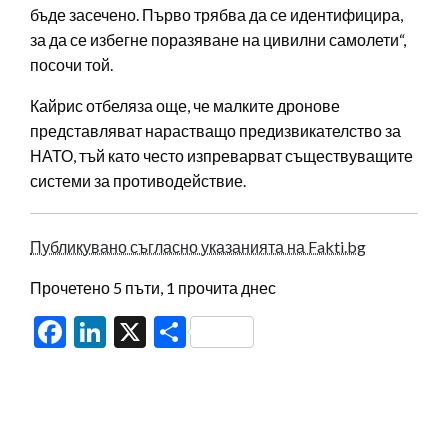
бъде засечено. Първо трябва да се идентифицира,
за да се избегне поразяване на цивилни самолети“,
посочи той.
Кайрис отбеляза още, че малките дронове
представляват нарастващо предизвикателство за
НАТО, тъй като често изпреварват съществуващите
системи за противодействие.
Публикувано съгласно указанията на Fakti.bg
Прочетено 5 пъти, 1 прочита днес
Facebook
LinkedIn
X
Share