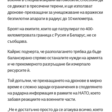
се движат в пресечени терени, и ще използват
дронове-прехващачи за унищожаване на вражески
безпилотни апарати в радиус до 10 километра.
Броят на екипите, които ще патрулират по 400-
километровата граница с Русия и Беларус, не се
съобщава.
Кайрис подчерта, че разполагането трябва да бъде
балансирано спрямо останалите нужди на армията
и че прекомерното разгръщане би изчерпало
ресурсите ѝ.
Той допълни, че прехващането на дронове в мирно
време е сложно заради ограничения в споделянето
на радарна информация в рамките на НАТО, което
забавя реакциите на военните части.
„Не е достатъчно просто да се атакува всичко, което