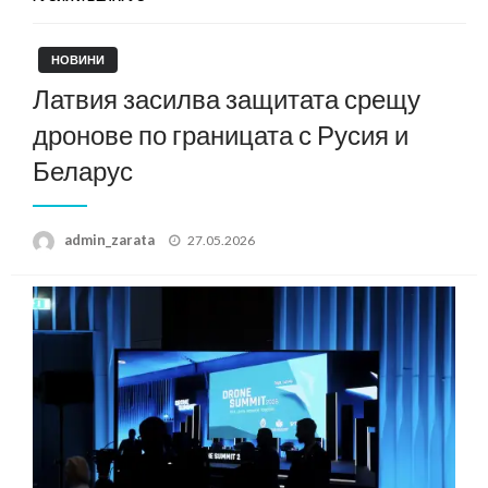
НОВИНИ
Латвия засилва защитата срещу
дронове по границата с Русия и
Беларус
Posted
admin_zarata
27.05.2026
on