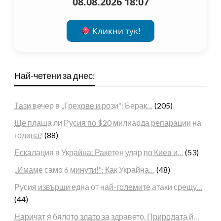
08.08.2026 18:07
Кликни тук!
Най-четени за днес:
Тази вечер в „Грехове и рози“: Берак…
(205)
Ще плаща ли Русия по $20 милиарда репарации на
година?
(88)
Ескалация в Украйна: Ракетен удар по Киев и…
(53)
„Имаме само 6 минути!“: Как Украйна…
(48)
Русия извърши една от най-големите атаки срещу…
(44)
Наричат я бялото злато за здравето. Природата й…