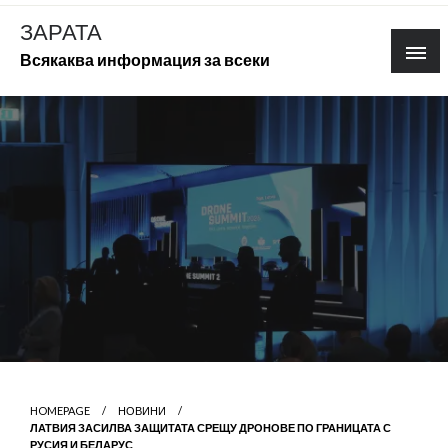
Skip
ЗАРАТА
to
Всякаква информация за всеки
content
HOMEPAGE
НОВИНИ
ЛАТВИЯ ЗАСИЛВА ЗАЩИТАТА СРЕЩУ ДРОНОВЕ ПО ГРАНИЦАТА С
РУСИЯ И БЕЛАРУС